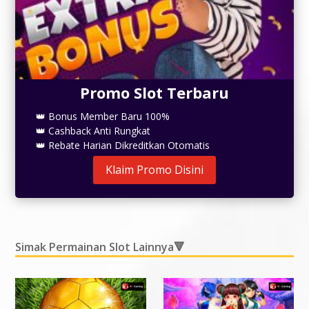
Promo Slot Terbaru
👑 Bonus Member Baru 100%
👑 Cashback Anti Rungkat
👑 Rebate Harian Dikreditkan Otomatis
Klaim Promo Disini
Simak Permainan Slot Lainnya🔻