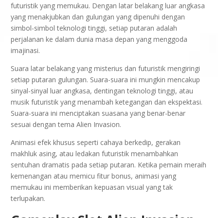
futuristik yang memukau. Dengan latar belakang luar angkasa
yang menakjubkan dan gulungan yang dipenuhi dengan
simbol-simbol teknologi tinggi, setiap putaran adalah
perjalanan ke dalam dunia masa depan yang menggoda
imajinasi.
Suara latar belakang yang misterius dan futuristik mengiringi
setiap putaran gulungan. Suara-suara ini mungkin mencakup
sinyal-sinyal luar angkasa, dentingan teknologi tinggi, atau
musik futuristik yang menambah ketegangan dan ekspektasi.
Suara-suara ini menciptakan suasana yang benar-benar
sesuai dengan tema Alien Invasion.
Animasi efek khusus seperti cahaya berkedip, gerakan
makhluk asing, atau ledakan futuristik menambahkan
sentuhan dramatis pada setiap putaran. Ketika pemain meraih
kemenangan atau memicu fitur bonus, animasi yang
memukau ini memberikan kepuasan visual yang tak
terlupakan.