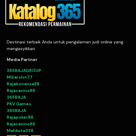
Destinasi terbaik Anda untuk pengalaman judi online yang
mengasyikkan.
Media Partner
365RAJAGROUP
Miliarslot77
Rajabonanza88
Rajacasino88
365RAJA
PKV Games
365RAJA
Rajapoker88
Rajacasino88
Mahkota338