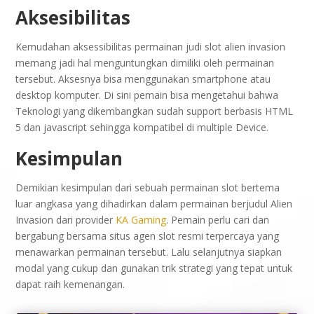
Aksesibilitas
Kemudahan aksessibilitas permainan judi slot alien invasion
memang jadi hal menguntungkan dimiliki oleh permainan
tersebut. Aksesnya bisa menggunakan smartphone atau
desktop komputer. Di sini pemain bisa mengetahui bahwa
Teknologi yang dikembangkan sudah support berbasis HTML
5 dan javascript sehingga kompatibel di multiple Device.
Kesimpulan
Demikian kesimpulan dari sebuah permainan slot bertema
luar angkasa yang dihadirkan dalam permainan berjudul Alien
Invasion dari provider
KA Gaming
. Pemain perlu cari dan
bergabung bersama situs agen slot resmi terpercaya yang
menawarkan permainan tersebut. Lalu selanjutnya siapkan
modal yang cukup dan gunakan trik strategi yang tepat untuk
dapat raih kemenangan.