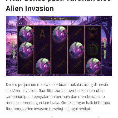
Alien Invasion
Dalam perjalanan melawan serbuan makhluk asing di mesin
slot Alien Invasion, fitur-fitur bonus memberikan sentuhan
tambahan pada pengalaman bermain dan membuka pintu
menuju kemenangan luar biasa. Simak dengan baik beberapa
fitur bonus alien invasion tersebut sebagai berikut: