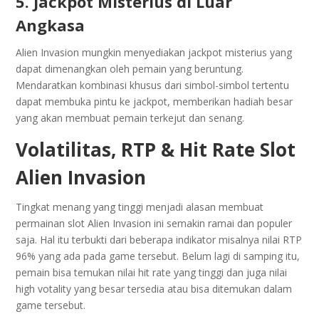
5. Jackpot Misterius di Luar
Angkasa
Alien Invasion mungkin menyediakan jackpot misterius yang
dapat dimenangkan oleh pemain yang beruntung.
Mendaratkan kombinasi khusus dari simbol-simbol tertentu
dapat membuka pintu ke jackpot, memberikan hadiah besar
yang akan membuat pemain terkejut dan senang.
Volatilitas, RTP & Hit Rate Slot
Alien Invasion
Tingkat menang yang tinggi menjadi alasan membuat
permainan slot Alien Invasion ini semakin ramai dan populer
saja. Hal itu terbukti dari beberapa indikator misalnya nilai RTP
96% yang ada pada game tersebut. Belum lagi di samping itu,
pemain bisa temukan nilai hit rate yang tinggi dan juga nilai
high votality yang besar tersedia atau bisa ditemukan dalam
game tersebut.