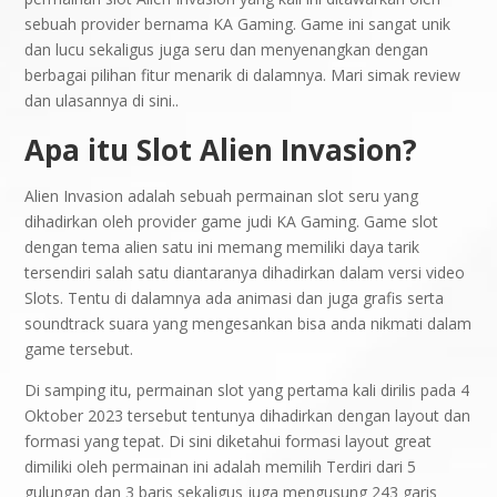
sebuah provider bernama KA Gaming. Game ini sangat unik
dan lucu sekaligus juga seru dan menyenangkan dengan
berbagai pilihan fitur menarik di dalamnya. Mari simak review
dan ulasannya di sini..
Apa itu Slot Alien Invasion?
Alien Invasion adalah sebuah permainan slot seru yang
dihadirkan oleh provider game judi KA Gaming. Game slot
dengan tema alien satu ini memang memiliki daya tarik
tersendiri salah satu diantaranya dihadirkan dalam versi video
Slots. Tentu di dalamnya ada animasi dan juga grafis serta
soundtrack suara yang mengesankan bisa anda nikmati dalam
game tersebut.
Di samping itu, permainan slot yang pertama kali dirilis pada 4
Oktober 2023 tersebut tentunya dihadirkan dengan layout dan
formasi yang tepat. Di sini diketahui formasi layout great
dimiliki oleh permainan ini adalah memilih Terdiri dari 5
gulungan dan 3 baris sekaligus juga mengusung 243 garis