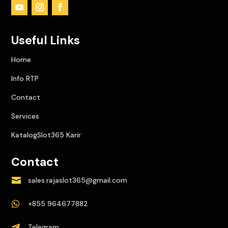
Useful Links
Home
Info RTP
Contact
Services
KatalogSlot365 Karir
Contact

sales.rajaslot365@gmail.com

+855 964677882

Telegram