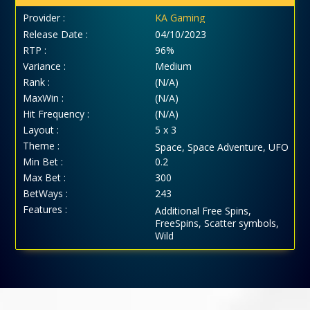
Provider :
KA Gaming
Release Date :
04/10/2023
RTP :
96%
Variance :
Medium
Rank :
(N/A)
MaxWin :
(N/A)
Hit Frequency :
(N/A)
Layout :
5 x 3
Theme :
Space, Space Adventure, UFO
Min Bet :
0.2
Max Bet :
300
BetWays :
243
Features :
Additional Free Spins,
FreeSpins, Scatter symbols,
Wild