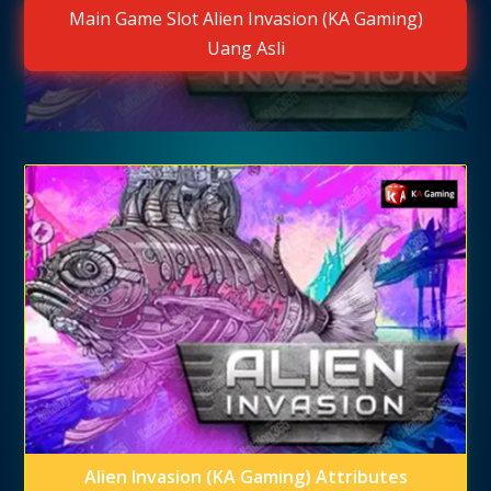
Main Game Slot Alien Invasion (KA Gaming)
Uang Asli
Alien Invasion (KA Gaming) Attributes