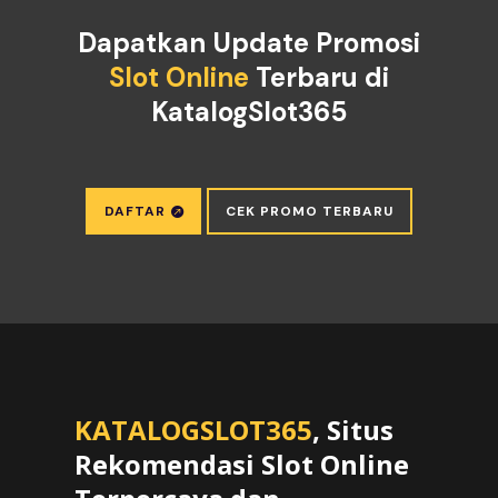
Dapatkan Update Promosi
Slot Online
Terbaru di
KatalogSlot365
DAFTAR
CEK PROMO TERBARU
KATALOGSLOT365
, Situs
Rekomendasi Slot Online