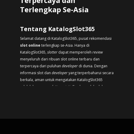
Terpercaya dan
Terlengkap Se-Asia
Tentang KatalogSlot365
Selamat datang di KatalogSlot365, pusat rekomendasi
slot online
terlengkap se-Asia. Hanya di
KatalogSlot365,
slotter
dapat memperoleh
review
menyeluruh dari ribuan slot online terbaru dan
terpercaya dari puluhan
developer
di dunia. Dengan
informasi slot dan
developer
yang terperbaharui secara
berkala, aman untuk mengatakan KatalogSlot365
adalah kamusnya
slotter
sejati. Siapkan selalu dalam
genggaman dan kalian akan menikmati perjalanan slot
yang mulus dan penuh memori indah!
KatalogSlot365 disusun dengan memikirkan kebutuhan
mendasar
slotter
akan informasi yang spesifik tentang
posisi suatu slot online populer di pasaran sekaligus
dengan proyeksinya di pasar slot di kemudian hari.