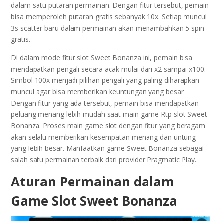
dalam satu putaran permainan. Dengan fitur tersebut, pemain
bisa memperoleh putaran gratis sebanyak 10x. Setiap muncul
3s scatter baru dalam permainan akan menambahkan 5 spin
gratis.
Di dalam mode fitur slot Sweet Bonanza ini, pemain bisa
mendapatkan pengali secara acak mulai dari x2 sampai x100.
Simbol 100x menjadi pilihan pengali yang paling diharapkan
muncul agar bisa memberikan keuntungan yang besar.
Dengan fitur yang ada tersebut, pemain bisa mendapatkan
peluang menang lebih mudah saat main game Rtp slot Sweet
Bonanza. Proses main game slot dengan fitur yang beragam
akan selalu memberikan kesempatan menang dan untung
yang lebih besar. Manfaatkan game Sweet Bonanza sebagai
salah satu permainan terbaik dari provider Pragmatic Play.
Aturan Permainan dalam
Game Slot Sweet Bonanza