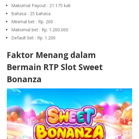
Maksimal Payout : 21.175 kali
Bahasa : 25 bahasa
Minimal bet : Rp. 200
Maksimal bet : Rp. 1.200.000
Default bet : Rp. 1.200
Faktor Menang dalam
Bermain RTP Slot Sweet
Bonanza