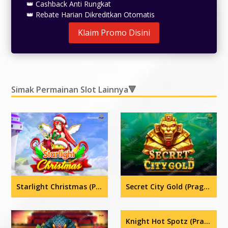
👑 Cashback Anti Rungkat
👑 Rebate Harian Dikreditkan Otomatis
Klaim Promo Disini
Simak Permainan Slot Lainnya🔻
Starlight Christmas (Pragmatic Play)
Secret City Gold (Pragmatic Play)
Knight Hot Spotz (Pragmatic Play)