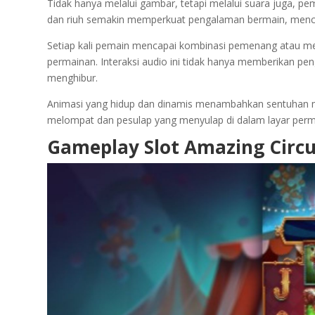
Tidak hanya melalui gambar, tetapi melalui suara juga, pe
dan riuh semakin memperkuat pengalaman bermain, menc
Setiap kali pemain mencapai kombinasi pemenang atau me
permainan. Interaksi audio ini tidak hanya memberikan p
menghibur.
Animasi yang hidup dan dinamis menambahkan sentuhan ma
melompat dan pesulap yang menyulap di dalam layar per
Gameplay Slot Amazing Circ