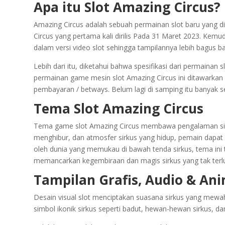
Apa itu Slot Amazing Circus?
Amazing Circus adalah sebuah permainan slot baru yang d
Circus yang pertama kali dirilis Pada 31 Maret 2023. Kem
dalam versi video slot sehingga tampilannya lebih bagus 
Lebih dari itu, diketahui bahwa spesifikasi dari permaina
permainan game mesin slot Amazing Circus ini ditawarkan d
pembayaran / betways. Belum lagi di samping itu banyak sekal
Tema Slot Amazing Circus
Tema game slot Amazing Circus membawa pengalaman sirku
menghibur, dan atmosfer sirkus yang hidup, pemain dapat 
oleh dunia yang memukau di bawah tenda sirkus, tema in
memancarkan kegembiraan dan magis sirkus yang tak terl
Tampilan Grafis, Audio & An
Desain visual slot menciptakan suasana sirkus yang mewah
simbol ikonik sirkus seperti badut, hewan-hewan sirkus, 