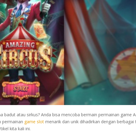
ema badut atau sirkus? Anda bisa mencoba bermain permainan game 
ah permainan
game slot
menarik dan unik dihadirkan dengan berbagai f
el kita kali ini.