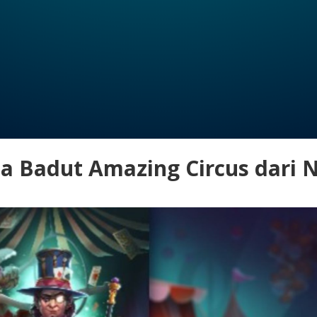
a Badut Amazing Circus dari 