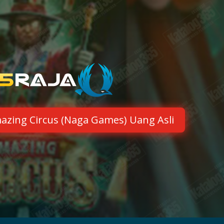
azing Circus (Naga Games) Uang Asli