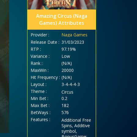
Amazing Circus (Naga
Games) Attributes
Provider :
Naga Games
Release Date :
31/03/2023
RTP :
97.19%
Variance :
Low
Rank :
(N/A)
MaxWin :
20000
Hit Frequency :
(N/A)
Layout :
3-4-4-4-3
Theme :
Circus
Min Bet :
0.2
Max Bet :
182
BetWays :
576
Features :
Additional Free
Spins, Additive
symbol,
BonusGame: