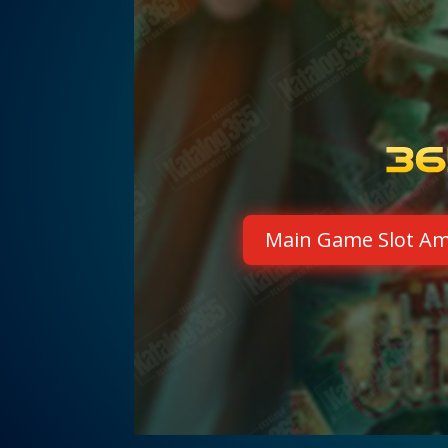
Main Game Slot Am