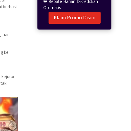
👑 Rebate Harian Dikreditkan
 berhasil
Otomatis
Klaim Promo Disini
 luar
ng ke
 kejutan
 tak