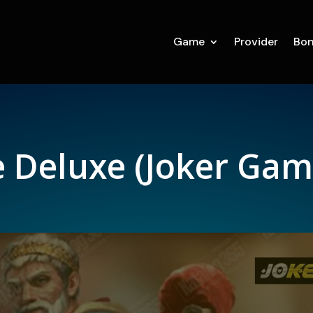
Game
Provider
Bon
 Deluxe (Joker Gam