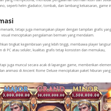
, seperti helm gladiator, tombak, dan lambang kekaisaran, game ini
imasi
enarik, tetapi juga memanjakan player dengan tampilan grafis yang
emen visual menciptakan pengalaman bermain yang mendalam.
an tingkat kegembiraan yang lebih tinggi, membawa player langsu
di PC atau seluler, kualitas grafis tetap konsisten dan memukau,
tetapi juga muncul secara acak di lapangan game, memberikan elemen
 dan animasi di Ancient Rome Deluxe menciptakan paket hiburan yang