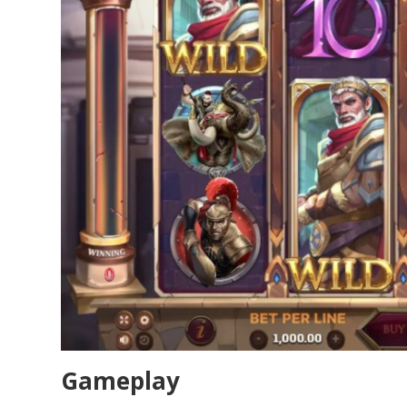
Gameplay