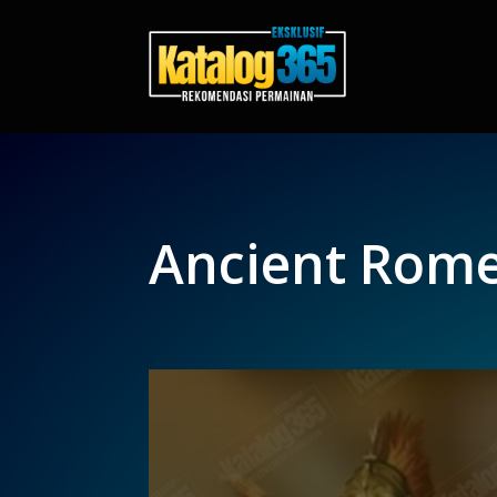
Ancient Rome