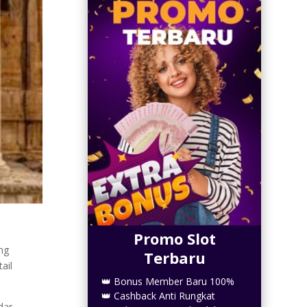
Promo Slot
ng
Terbaru
ail
👑 Bonus Member Baru 100%
👑 Cashback Anti Rungkat
dar