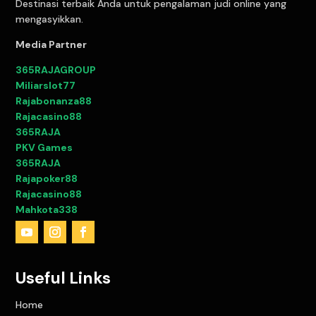
Destinasi terbaik Anda untuk pengalaman judi online yang
mengasyikkan.
Media Partner
365RAJAGROUP
Miliarslot77
Rajabonanza88
Rajacasino88
365RAJA
PKV Games
365RAJA
Rajapoker88
Rajacasino88
Mahkota338
Useful Links
Home