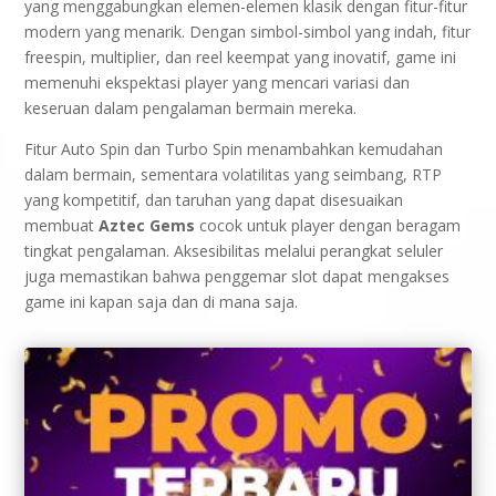
yang menggabungkan elemen-elemen klasik dengan fitur-fitur
modern yang menarik. Dengan simbol-simbol yang indah, fitur
freespin, multiplier, dan reel keempat yang inovatif, game ini
memenuhi ekspektasi player yang mencari variasi dan
keseruan dalam pengalaman bermain mereka.
Fitur Auto Spin dan Turbo Spin menambahkan kemudahan
dalam bermain, sementara volatilitas yang seimbang, RTP
yang kompetitif, dan taruhan yang dapat disesuaikan
membuat
Aztec Gems
cocok untuk player dengan beragam
tingkat pengalaman. Aksesibilitas melalui perangkat seluler
juga memastikan bahwa penggemar slot dapat mengakses
game ini kapan saja dan di mana saja.