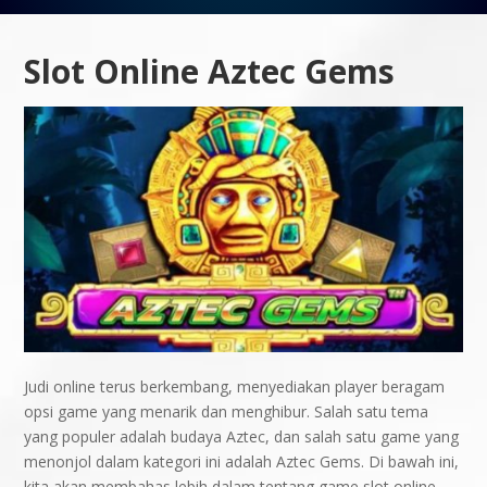
Slot Online Aztec Gems
Judi online terus berkembang, menyediakan player beragam
opsi game yang menarik dan menghibur. Salah satu tema
yang populer adalah budaya Aztec, dan salah satu game yang
menonjol dalam kategori ini adalah Aztec Gems. Di bawah ini,
kita akan membahas lebih dalam tentang game slot online