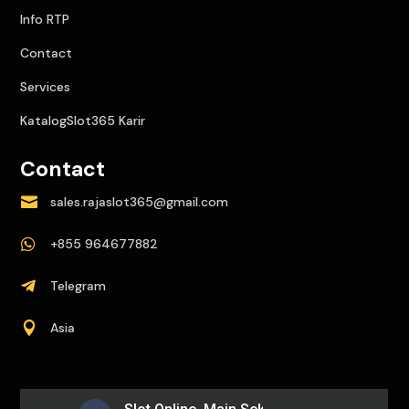
Info RTP
Contact
Services
KatalogSlot365 Karir
Contact

sales.rajaslot365@gmail.com

+855 964677882

Telegram

Asia