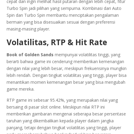
cepat dan ingin melihat hasil putaran dengan lebih cepat, fitur
Turbo Spin jadi pilihan yang sempurna. Kombinasi dari Auto
Spin dan Turbo Spin membantu menciptakan pengalaman
bermain yang bisa disesuaikan sesuai dengan preferensi
masing-masing player.
Volatilitas, RTP & Hit Rate
Book of Golden Sands
mempunyai volatilitas tinggi, yang
berarti bahwa game ini cenderung memberikan kemenangan
dengan nilai yang lebih besar, meskipun frekuensinya mungkin
lebih rendah. Dengan tingkat volatilitas yang tinggi, player bisa
menantikan momen kemenangan besar yang bisa mengubah
game mereka.
RTP game ini sebesar 95.42%, yang merupakan nilai yang
bersaing di pasar slot online. Meskipun nilai RTP ini
memberikan gambaran mengenai seberapa besar persentase
taruhan yang dikembalikan kepada player dalam jangka
panjang, tetapi dengan tingkat volatilitas yang tinggi, player