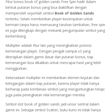
Fitur bonus book of golden sands Free Spin hadir dalam
bentuk putaran bonus yang bisa diaktifkan dengan
memperoleh sejumlah simbol
Book of Golden Sands
tertentu. Selain memberikan player kesempatan untuk
bermain tanpa harus memasang taruhan tambahan, free spin
ini juga dilengkapi dengan mekanik pengumpulan simbol yang
berkembang.
Multiplier adalah fitur lain yang meningkatkan potensi
kemenangan player. Dengan pengali sampai x3 yang
diterapkan dalam game dasar dan putaran bonus, tiap
kemenangan bisa dikalikan untuk mencapai hasil yang lebih
menggiurkan.
Keberadaan multiplier ini memberikan elemen kejutan dan
ketegangan dalam tiap putaran, karena player tidak hanya
berharap pada kombinasi simbol yang menguntungkan tetapi
juga pada peningkatan nilai kemenangan mereka.
Simbol slot book of golden sands jadi unsur sentral dalam
game ini. Sebagai simbol Scatter, buku kuno ini tidak hanya