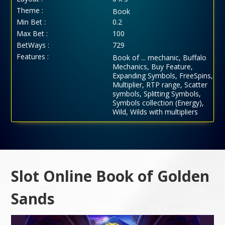
Theme :
Book
Min Bet :
0.2
Max Bet :
100
BetWays :
729
Features :
Book of ... mechanic, Buffalo
Mechanics, Buy Feature,
Expanding Symbols, FreeSpins,
Multiplier, RTP range, Scatter
symbols, Splitting Symbols,
Symbols collection (Energy),
Wild, Wilds with multipliers
Slot Online Book of Golden
Sands