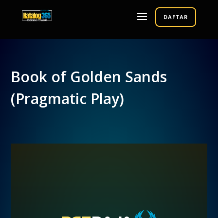
DAFTAR
Book of Golden Sands
(Pragmatic Play)