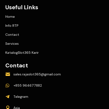
Useful Links
Home
Info RTP
Contact
Services
KatalogSlot365 Karir
Contact

sales.rajaslot365@gmail.com

+855 964677882

Telegram

Asia