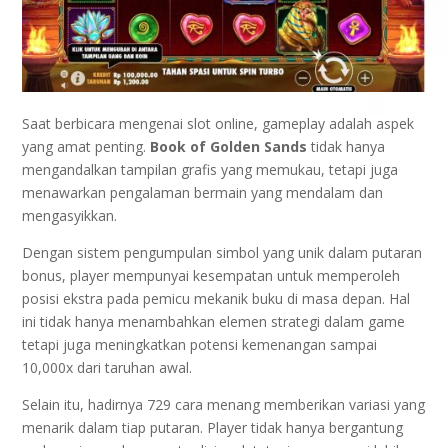
Saat berbicara mengenai slot online, gameplay adalah aspek
yang amat penting.
Book of Golden Sands
tidak hanya
mengandalkan tampilan grafis yang memukau, tetapi juga
menawarkan pengalaman bermain yang mendalam dan
mengasyikkan.
Dengan sistem pengumpulan simbol yang unik dalam putaran
bonus, player mempunyai kesempatan untuk memperoleh
posisi ekstra pada pemicu mekanik buku di masa depan. Hal
ini tidak hanya menambahkan elemen strategi dalam game
tetapi juga meningkatkan potensi kemenangan sampai
10,000x dari taruhan awal.
Selain itu, hadirnya 729 cara menang memberikan variasi yang
menarik dalam tiap putaran. Player tidak hanya bergantung