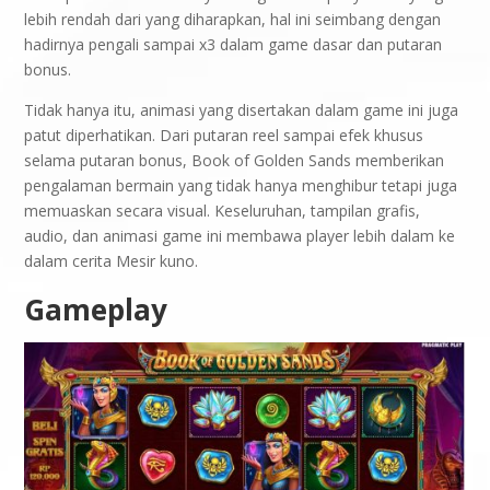
lebih rendah dari yang diharapkan, hal ini seimbang dengan
hadirnya pengali sampai x3 dalam game dasar dan putaran
bonus.
Tidak hanya itu, animasi yang disertakan dalam game ini juga
patut diperhatikan. Dari putaran reel sampai efek khusus
selama putaran bonus, Book of Golden Sands memberikan
pengalaman bermain yang tidak hanya menghibur tetapi juga
memuaskan secara visual. Keseluruhan, tampilan grafis,
audio, dan animasi game ini membawa player lebih dalam ke
dalam cerita Mesir kuno.
Gameplay