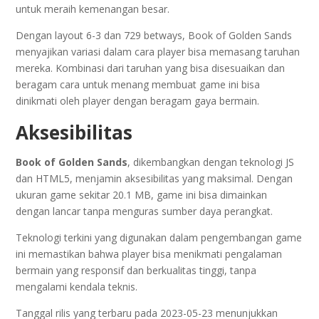
untuk meraih kemenangan besar.
Dengan layout 6-3 dan 729 betways, Book of Golden Sands
menyajikan variasi dalam cara player bisa memasang taruhan
mereka. Kombinasi dari taruhan yang bisa disesuaikan dan
beragam cara untuk menang membuat game ini bisa
dinikmati oleh player dengan beragam gaya bermain.
Aksesibilitas
Book of Golden Sands
, dikembangkan dengan teknologi JS
dan HTML5, menjamin aksesibilitas yang maksimal. Dengan
ukuran game sekitar 20.1 MB, game ini bisa dimainkan
dengan lancar tanpa menguras sumber daya perangkat.
Teknologi terkini yang digunakan dalam pengembangan game
ini memastikan bahwa player bisa menikmati pengalaman
bermain yang responsif dan berkualitas tinggi, tanpa
mengalami kendala teknis.
Tanggal rilis yang terbaru pada 2023-05-23 menunjukkan