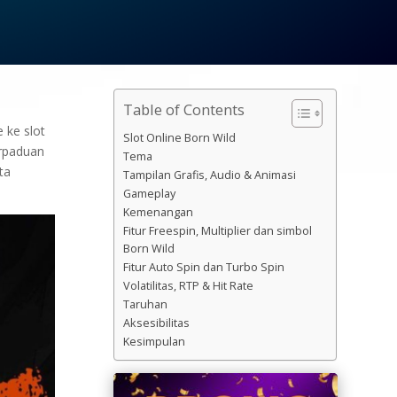
Table of Contents
 ke slot
Slot Online Born Wild
erpaduan
Tema
ta
Tampilan Grafis, Audio & Animasi
Gameplay
Kemenangan
Fitur Freespin, Multiplier dan simbol
Born Wild
Fitur Auto Spin dan Turbo Spin
Volatilitas, RTP & Hit Rate
Taruhan
Aksesibilitas
Kesimpulan