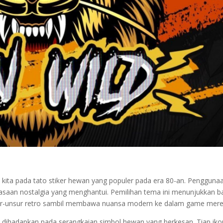
kita pada tato stiker hewan yang populer pada era 80-an. Pengguna
rasaan nostalgia yang menghantui. Pemilihan tema ini menunjukkan 
sur-unsur retro sambil membawa nuansa modern ke dalam game mere
 dihadapkan pada serangkaian simbol hewan yang berkesan. Tiap iko