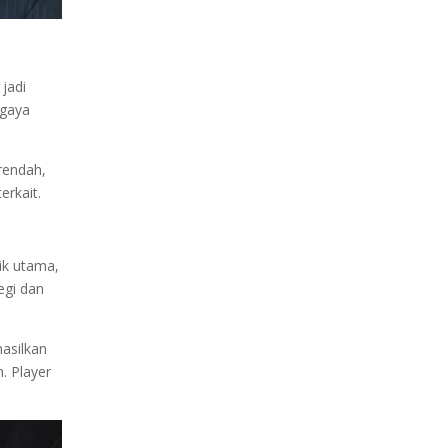
jadi
rgaya
rendah,
erkait.
ik utama,
egi dan
asilkan
. Player