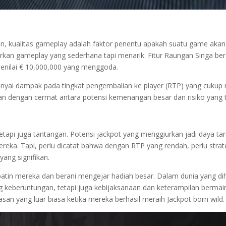
n, kualitas gameplay adalah faktor penentu apakah suatu game akan 
warkan gameplay yang sederhana tapi menarik. Fitur Raungan Singa be
 senilai € 10,000,000 yang menggoda.
unyai dampak pada tingkat pengembalian ke player (RTP) yang cukup 
an dengan cermat antara potensi kemenangan besar dan risiko yang t
etapi juga tantangan. Potensi jackpot yang menggiurkan jadi daya tar
ka. Tapi, perlu dicatat bahwa dengan RTP yang rendah, perlu strat
ang signifikan.
atin mereka dan berani mengejar hadiah besar. Dalam dunia yang dih
 keberuntungan, tetapi juga kebijaksanaan dan keterampilan bermain
an yang luar biasa ketika mereka berhasil meraih Jackpot born wild.