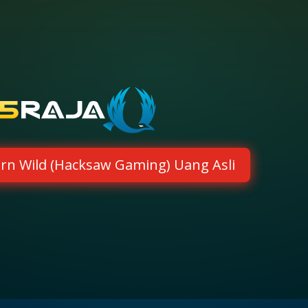
rn Wild (Hacksaw Gaming) Uang Asli