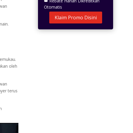
👑 Rebate Harian Dikreditkan
ewan
Otomatis
Klaim Promo Disini
main.
 memukau.
ikan oleh
ewan
yer terus
n