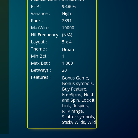
RTP :
93.80%
Variance :
High
Rank :
2891
MaxWin :
10000
Hit Frequency :
(N/A)
Layout :
5 x 4
Theme :
Urban
Min Bet :
1
Max Bet :
1,000
BetWays :
20
Features :
Bonus Game,
Bonus symbols,
Buy Feature,
FreeSpins, Hold
and Spin, Lock it
Link, Respins,
RTP range,
Scatter symbols,
Sticky Wilds, Wild