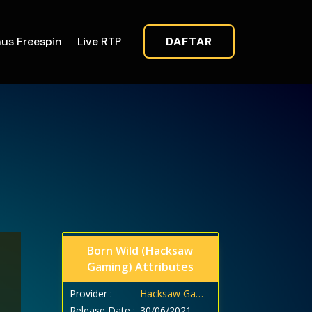
us Freespin
Live RTP
DAFTAR
Born Wild (Hacksaw
Gaming) Attributes
Provider :
Hacksaw Gaming
Release Date :
30/06/2021