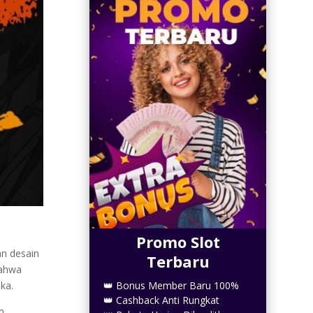
Promo Slot
an desain
Terbaru
bahwa
👑 Bonus Member Baru 100%
ka.
👑 Cashback Anti Rungkat
n