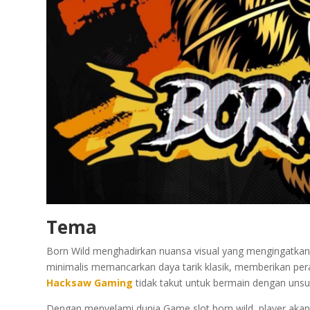
Tema
Born Wild menghadirkan nuansa visual yang mengingatkan 
minimalis memancarkan daya tarik klasik, memberikan pe
Hacksaw Gaming
tidak takut untuk bermain dengan un
Dengan menyelami dunia Game slot born wild, player akan