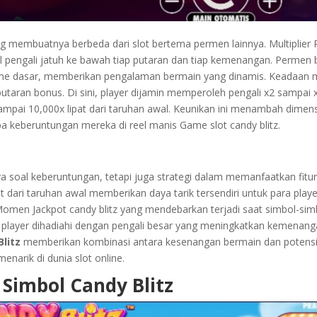
g membuatnya berbeda dari slot bertema permen lainnya. Multiplier R
l pengali jatuh ke bawah tiap putaran dan tiap kemenangan. Permen b
ame dasar, memberikan pengalaman bermain yang dinamis.
Keadaan 
taran bonus. Di sini, player dijamin memperoleh pengali x2 sampai 
pai 10,000x lipat dari taruhan awal. Keunikan ini menambah dimens
a keberuntungan mereka di reel manis Game slot candy blitz.
soal keberuntungan, tetapi juga strategi dalam memanfaatkan fitur-
 dari taruhan awal memberikan daya tarik tersendiri untuk para play
omen Jackpot candy blitz yang mendebarkan terjadi saat simbol-sim
player dihadiahi dengan pengali besar yang meningkatkan kemenan
Blitz
memberikan kombinasi antara kesenangan bermain dan potens
enarik di dunia slot online.
n Simbol Candy Blitz