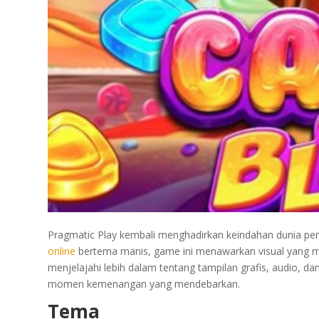
Pragmatic Play kembali menghadirkan keindahan dunia perm
online
bertema manis, game ini menawarkan visual yang m
menjelajahi lebih dalam tentang tampilan grafis, audio, d
momen kemenangan yang mendebarkan.
Tema