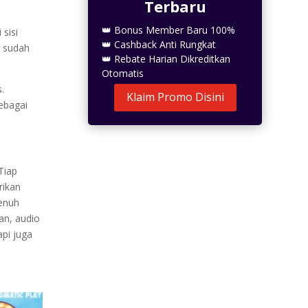
Terbaru
👑 Bonus Member Baru 100%
 sisi
👑 Cashback Anti Rungkat
g sudah
👑 Rebate Harian Dikreditkan
Otomatis
.
Klaim Promo Disini
ebagai
Tiap
rikan
penuh
an, audio
api juga