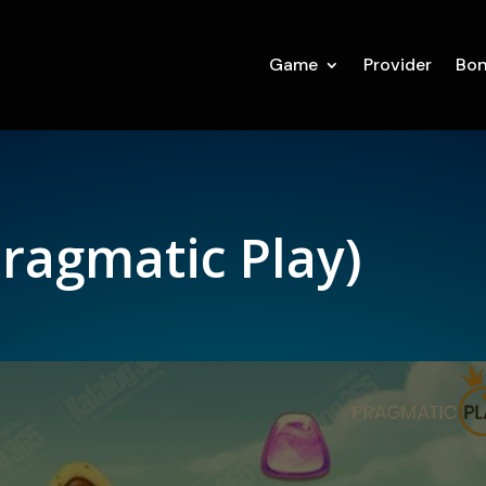
Game
Provider
Bon
Pragmatic Play)