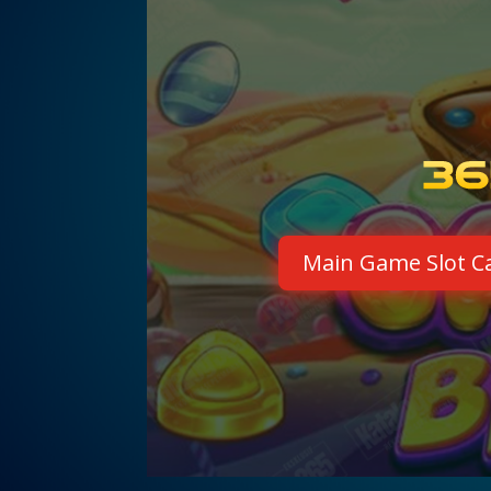
Main Game Slot Ca