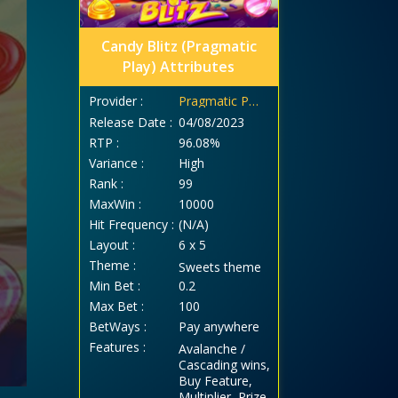
Candy Blitz (Pragmatic
Play) Attributes
Provider :
Pragmatic Play
Release Date :
04/08/2023
RTP :
96.08%
Variance :
High
Rank :
99
MaxWin :
10000
Hit Frequency :
(N/A)
Layout :
6 x 5
Theme :
Sweets theme
Min Bet :
0.2
Max Bet :
100
BetWays :
Pay anywhere
Features :
Avalanche /
Cascading wins,
Buy Feature,
Multiplier, Prize