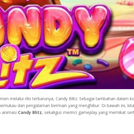
en melalui rilis terbarunya, Candy Blitz. Sebagai tambahan dalam k
emukau dan pengalaman bermain yang menghibur. Di bawah ini, kit
an animasi
Candy Blitz
, sekaligus merinci gameplay yang memikat ser