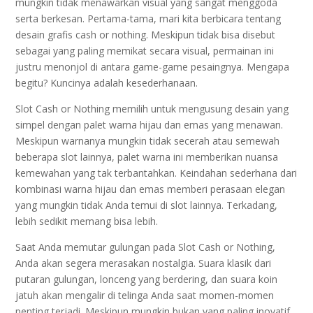
mungkin tidak menawarkan visual yang sangat menggoda
serta berkesan. Pertama-tama, mari kita berbicara tentang
desain grafis cash or nothing. Meskipun tidak bisa disebut
sebagai yang paling memikat secara visual, permainan ini
justru menonjol di antara game-game pesaingnya. Mengapa
begitu? Kuncinya adalah kesederhanaan.
Slot Cash or Nothing memilih untuk mengusung desain yang
simpel dengan palet warna hijau dan emas yang menawan.
Meskipun warnanya mungkin tidak secerah atau semewah
beberapa slot lainnya, palet warna ini memberikan nuansa
kemewahan yang tak terbantahkan. Keindahan sederhana dari
kombinasi warna hijau dan emas memberi perasaan elegan
yang mungkin tidak Anda temui di slot lainnya. Terkadang,
lebih sedikit memang bisa lebih.
Saat Anda memutar gulungan pada Slot Cash or Nothing,
Anda akan segera merasakan nostalgia. Suara klasik dari
putaran gulungan, lonceng yang berdering, dan suara koin
jatuh akan mengalir di telinga Anda saat momen-momen
penting terjadi. Meskipun mungkin bukan yang paling inovatif