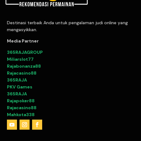
Destinasi terbaik Anda untuk pengalaman judi online yang
mengasyikkan.
Media Partner
365RAJAGROUP
Miliarslot77
Rajabonanza88
Rajacasino88
365RAJA
PKV Games
365RAJA
Rajapoker88
Rajacasino88
Mahkota338