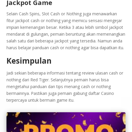
Jackpot Game
Selain Cash Spins, Slot Cash or Nothing juga menawarkan
fitur jackpot cash or nothing yang memicu sensasi mengejar
impian kemenangan besar. Ketika 3 atau lebih simbol jackpot
mendarat di gulungan, pemain beruntung akan memenangkan
salah satu dari beberapa jackpot yang tersedia. Namun anda
harus belajar panduan cash or nothing agar bisa dapatkan itu.
Kesimpulan
Jadi sekian beberapa informasi tentang review ulasan cash or
nothing dari Red Tiger. Selanjutnya pemain harus bisa
mengetahui panduan dan tips menang cash or nothing
bermainnya. Pastikan juga pemain gabung daftar Casino
terpercaya untuk bermain game itu.