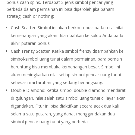
bonus cash spins. Terdapat 3 jenis simbol pencar yang
berbeda dalam permainan ini bisa diperoleh jika paham
strategi cash or nothing:
Cash Scatter: Simbol ini akan berkontribusi pada total nilai
kemenangan yang akan ditambahkan ke saldo Anda pada
akhir putaran bonus.
Cash Frenzy Scatter: Ketika simbol frenzy ditambahkan ke
simbol-simbol uang tunai dalam permainan, para pemain
beruntung bisa membuka kemenangan besar. Simbol ini
akan meningkatkan nilai setiap simbol pencar uang tunai
sebesar nilai taruhan yang sedang berlangsung.
Double Diamond: Ketika simbol double diamond mendarat
di gulungan, nilai salah satu simbol uang tunai di layar akan
digandakan. Fitur ini bisa diaktifkan secara acak dua kali
selama satu putaran, yang dapat menggandakan dua
simbol pencar uang tunai yang berbeda.