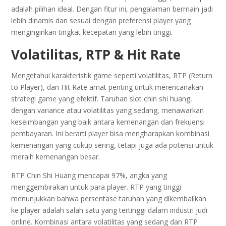
adalah pilihan ideal. Dengan fitur ini, pengalaman bermain jadi
lebih dinamis dan sesuai dengan preferensi player yang
menginginkan tingkat kecepatan yang lebih tinggi.
Volatilitas, RTP & Hit Rate
Mengetahui karakteristik game seperti volatilitas, RTP (Return
to Player), dan Hit Rate amat penting untuk merencanakan
strategi game yang efektif. Taruhan slot chin shi huang,
dengan variance atau volatilitas yang sedang, menawarkan
keseimbangan yang baik antara kemenangan dan frekuensi
pembayaran. Ini berarti player bisa mengharapkan kombinasi
kemenangan yang cukup sering, tetapi juga ada potensi untuk
meraih kemenangan besar.
RTP Chin Shi Huang mencapai 97%, angka yang
menggembirakan untuk para player. RTP yang tinggi
menunjukkan bahwa persentase taruhan yang dikembalikan
ke player adalah salah satu yang tertinggi dalam industri judi
online. Kombinasi antara volatilitas yang sedang dan RTP