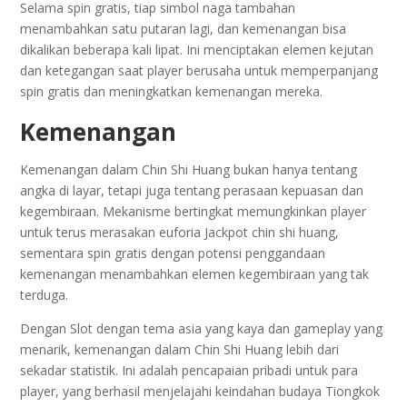
Selama spin gratis, tiap simbol naga tambahan
menambahkan satu putaran lagi, dan kemenangan bisa
dikalikan beberapa kali lipat. Ini menciptakan elemen kejutan
dan ketegangan saat player berusaha untuk memperpanjang
spin gratis dan meningkatkan kemenangan mereka.
Kemenangan
Kemenangan dalam Chin Shi Huang bukan hanya tentang
angka di layar, tetapi juga tentang perasaan kepuasan dan
kegembiraan. Mekanisme bertingkat memungkinkan player
untuk terus merasakan euforia Jackpot chin shi huang,
sementara spin gratis dengan potensi penggandaan
kemenangan menambahkan elemen kegembiraan yang tak
terduga.
Dengan Slot dengan tema asia yang kaya dan gameplay yang
menarik, kemenangan dalam Chin Shi Huang lebih dari
sekadar statistik. Ini adalah pencapaian pribadi untuk para
player, yang berhasil menjelajahi keindahan budaya Tiongkok