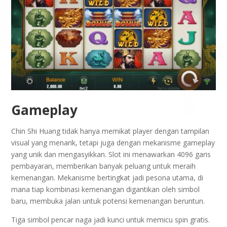
Gameplay
Chin Shi Huang tidak hanya memikat player dengan tampilan
visual yang menarik, tetapi juga dengan mekanisme gameplay
yang unik dan mengasyikkan. Slot ini menawarkan 4096 garis
pembayaran, memberikan banyak peluang untuk meraih
kemenangan. Mekanisme bertingkat jadi pesona utama, di
mana tiap kombinasi kemenangan digantikan oleh simbol
baru, membuka jalan untuk potensi kemenangan beruntun.
Tiga simbol pencar naga jadi kunci untuk memicu spin gratis.