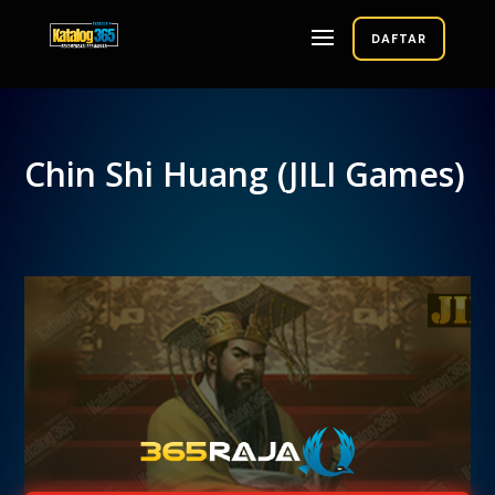
DAFTAR
Chin Shi Huang (JILI Games)