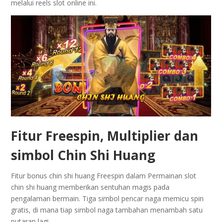
melalui reels slot online ini.
Fitur Freespin, Multiplier dan
simbol Chin Shi Huang
Fitur bonus chin shi huang Freespin dalam Permainan slot
chin shi huang memberikan sentuhan magis pada
pengalaman bermain. Tiga simbol pencar naga memicu spin
gratis, di mana tiap simbol naga tambahan menambah satu
putaran lagi.