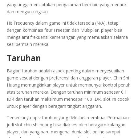
yang tinggi menciptakan pengalaman bermain yang menarik
dan menguntungkan.
Hit Frequency dalam game ini tidak tersedia (N/A), tetapi
dengan kombinasi fitur Freespin dan Multiplier, player bisa
mengalami frekuensi kemenangan yang memuaskan selama
sesi bermain mereka.
Taruhan
Bagian taruhan adalah aspek penting dalam menyesuaikan
game sesuai dengan preferensi dan anggaran player. Chin Shi
Huang memungkinkan player untuk mempunyai kontrol penuh
atas taruhan mereka. Dengan taruhan minimum sebesar 0.1
IDR dan taruhan maksimum mencapai 100 IDR, slot ini cocok
untuk player dengan beragam tingkat anggaran.
Tersedianya opsi taruhan yang fleksibel membuat Permainan
judi slot chin shi huang bisa diakses oleh beragam kalangan
player, dari yang baru mengenal dunia slot online sampai