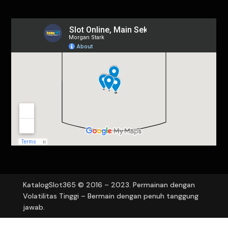
KatalogSlot365 © 2016 – 2023. Permainan dengan
Volatilitas Tinggi – Bermain dengan penuh tanggung
jawab.