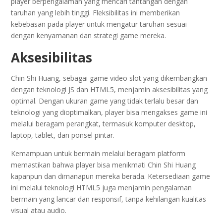
player berpengalaman yang mencari tantangan dengan
taruhan yang lebih tinggi. Fleksibilitas ini memberikan
kebebasan pada player untuk mengatur taruhan sesuai
dengan kenyamanan dan strategi game mereka.
Aksesibilitas
Chin Shi Huang, sebagai game video slot yang dikembangkan
dengan teknologi JS dan HTML5, menjamin aksesibilitas yang
optimal. Dengan ukuran game yang tidak terlalu besar dan
teknologi yang dioptimalkan, player bisa mengakses game ini
melalui beragam perangkat, termasuk komputer desktop,
laptop, tablet, dan ponsel pintar.
Kemampuan untuk bermain melalui beragam platform
memastikan bahwa player bisa menikmati Chin Shi Huang
kapanpun dan dimanapun mereka berada. Ketersediaan game
ini melalui teknologi HTML5 juga menjamin pengalaman
bermain yang lancar dan responsif, tanpa kehilangan kualitas
visual atau audio.