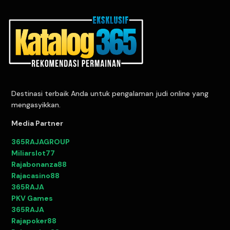
Destinasi terbaik Anda untuk pengalaman judi online yang
mengasyikkan.
Media Partner
365RAJAGROUP
Miliarslot77
Rajabonanza88
Rajacasino88
365RAJA
PKV Games
365RAJA
Rajapoker88