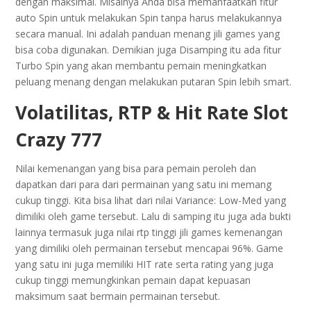
dengan maksimal. Misalnya Anda bisa memanfaatkan fitur
auto Spin untuk melakukan Spin tanpa harus melakukannya
secara manual. Ini adalah panduan menang jili games yang
bisa coba digunakan. Demikian juga Disamping itu ada fitur
Turbo Spin yang akan membantu pemain meningkatkan
peluang menang dengan melakukan putaran Spin lebih smart.
Volatilitas, RTP & Hit Rate Slot
Crazy 777
Nilai kemenangan yang bisa para pemain peroleh dan
dapatkan dari para dari permainan yang satu ini memang
cukup tinggi. Kita bisa lihat dari nilai Variance: Low-Med yang
dimiliki oleh game tersebut. Lalu di samping itu juga ada bukti
lainnya termasuk juga nilai rtp tinggi jili games kemenangan
yang dimiliki oleh permainan tersebut mencapai 96%. Game
yang satu ini juga memiliki HIT rate serta rating yang juga
cukup tinggi memungkinkan pemain dapat kepuasan
maksimum saat bermain permainan tersebut.