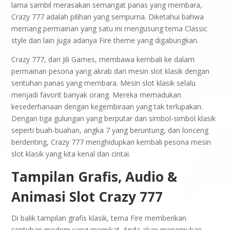
lama sambil merasakan semangat panas yang membara,
Crazy 777 adalah pilihan yang sempurna. Diketahui bahwa
memang permainan yang satu ini mengusung tema Classic
style dan lain juga adanya Fire theme yang digabungkan.
Crazy 777, dari Jili Games, membawa kembali ke dalam
permainan pesona yang akrab dari mesin slot klasik dengan
sentuhan panas yang membara. Mesin slot klasik selalu
menjadi favorit banyak orang. Mereka memadukan
kesederhanaan dengan kegembiraan yang tak terlupakan.
Dengan tiga gulungan yang berputar dan simbol-simbol klasik
seperti buah-buahan, angka 7 yang beruntung, dan lonceng
berdenting, Crazy 777 menghidupkan kembali pesona mesin
slot klasik yang kita kenal dan cintai.
Tampilan Grafis, Audio &
Animasi Slot Crazy 777
Di balik tampilan grafis klasik, tema Fire memberikan
sentuhan modern yang memikat. Anda akan menemukan