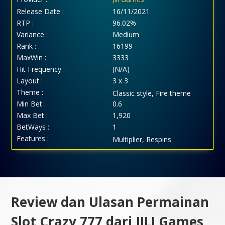
Release Date :
16/11/2021
RTP :
96.02%
Variance :
Medium
Rank :
16199
MaxWin :
3333
Hit Frequency :
(N/A)
Layout :
3 x 3
Theme :
Classic style, Fire theme
Min Bet :
0.6
Max Bet :
1,920
BetWays :
1
Features :
Multiplier, Respins
Review dan Ulasan Permainan
Slot Crazy 777 dari JILI Games