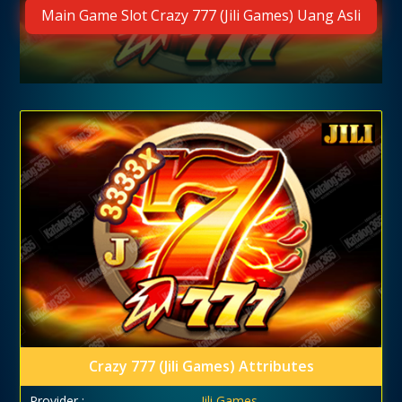
Main Game Slot Crazy 777 (Jili Games) Uang Asli
Crazy 777 (Jili Games) Attributes
Provider :
Jili Games