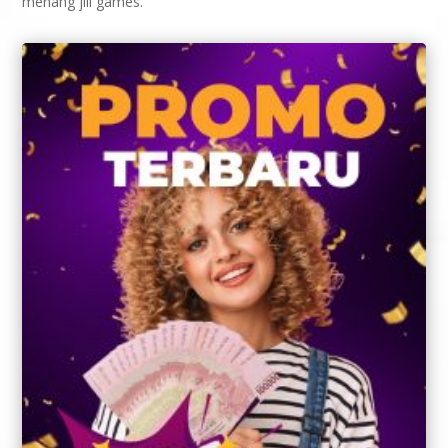
menang jili games.