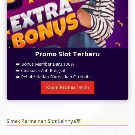
Promo Slot Terbaru
👑 Bonus Member Baru 100%
👑 Cashback Anti Rungkat
👑 Rebate Harian Dikreditkan Otomatis
Klaim Promo Disini
Simak Permainan Slot Lainnya🔻