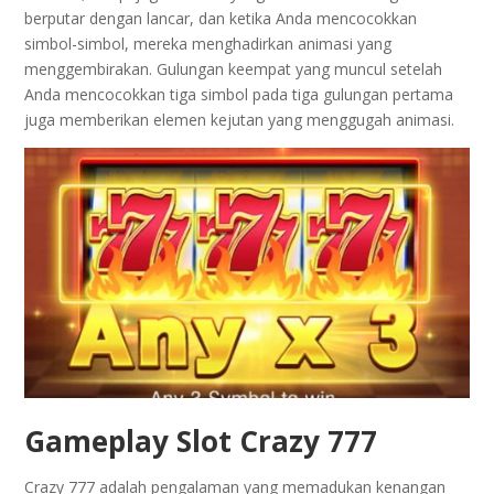
berputar dengan lancar, dan ketika Anda mencocokkan
simbol-simbol, mereka menghadirkan animasi yang
menggembirakan. Gulungan keempat yang muncul setelah
Anda mencocokkan tiga simbol pada tiga gulungan pertama
juga memberikan elemen kejutan yang menggugah animasi.
Gameplay Slot Crazy 777
Crazy 777 adalah pengalaman yang memadukan kenangan