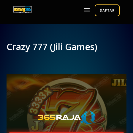
DAFTAR
Crazy 777 (Jili Games)