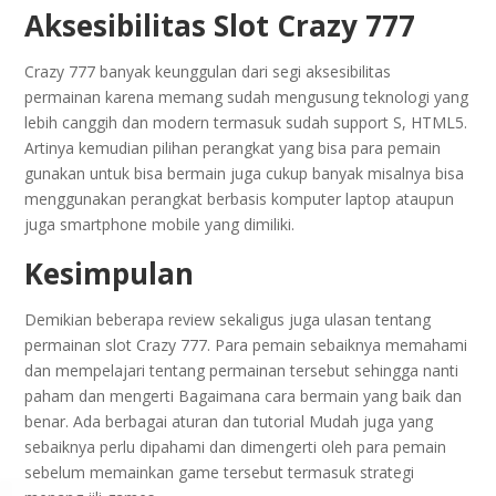
Aksesibilitas Slot Crazy 777
Crazy 777 banyak keunggulan dari segi aksesibilitas
permainan karena memang sudah mengusung teknologi yang
lebih canggih dan modern termasuk sudah support S, HTML5.
Artinya kemudian pilihan perangkat yang bisa para pemain
gunakan untuk bisa bermain juga cukup banyak misalnya bisa
menggunakan perangkat berbasis komputer laptop ataupun
juga smartphone mobile yang dimiliki.
Kesimpulan
Demikian beberapa review sekaligus juga ulasan tentang
permainan slot Crazy 777. Para pemain sebaiknya memahami
dan mempelajari tentang permainan tersebut sehingga nanti
paham dan mengerti Bagaimana cara bermain yang baik dan
benar. Ada berbagai aturan dan tutorial Mudah juga yang
sebaiknya perlu dipahami dan dimengerti oleh para pemain
sebelum memainkan game tersebut termasuk strategi