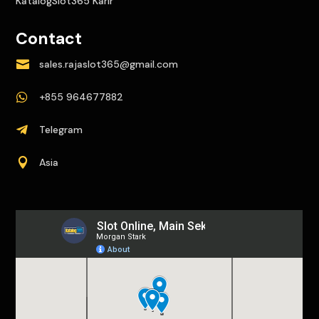
KatalogSlot365 Karir
Contact

sales.rajaslot365@gmail.com

+855 964677882

Telegram

Asia