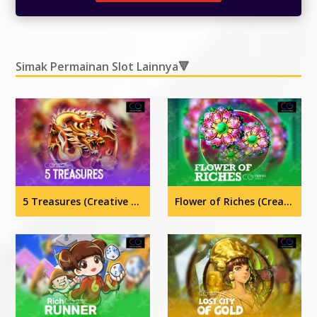
Simak Permainan Slot Lainnya🔻
5 Treasures (Creative Gaming)
Flower of Riches (Creative Gaming)