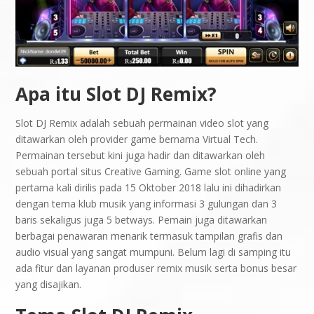
Apa itu Slot DJ Remix?
Slot DJ Remix adalah sebuah permainan video slot yang
ditawarkan oleh provider game bernama Virtual Tech.
Permainan tersebut kini juga hadir dan ditawarkan oleh
sebuah portal situs Creative Gaming. Game slot online yang
pertama kali dirilis pada 15 Oktober 2018 lalu ini dihadirkan
dengan tema klub musik yang informasi 3 gulungan dan 3
baris sekaligus juga 5 betways. Pemain juga ditawarkan
berbagai penawaran menarik termasuk tampilan grafis dan
audio visual yang sangat mumpuni. Belum lagi di samping itu
ada fitur dan layanan produser remix musik serta bonus besar
yang disajikan.