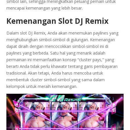
simbol lain, sehingga meningkatkan peluang pemain untuk
mencapai kemenangan yang lebih besar.
Kemenangan Slot DJ Remix
Dalam slot DJ Remix, Anda akan menemukan paylines yang
menghubungkan simbol-simbol di gulungan. Kemenangan
dapat diraih dengan mencocokkan simbol-simbol ini di
paylines yang berbeda. Satu hal yang menarik adalah
permainan ini memanfaatkan konsep “cluster pays,” yang
berarti Anda tidak perlu khawatir tentang garis pembayaran
tradisional. Akan tetapi, Anda harus mencoba untuk
membentuk cluster simbol-simbol yang sama dalam
kelompok untuk meraih kemenangan.