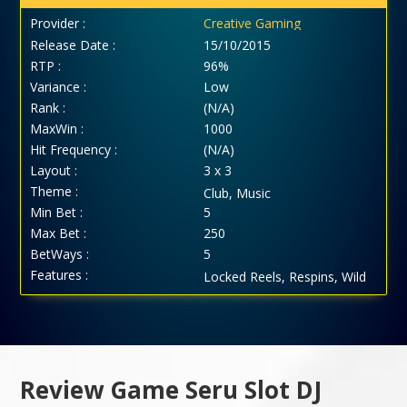
Provider :
Creative Gaming
Release Date :
15/10/2015
RTP :
96%
Variance :
Low
Rank :
(N/A)
MaxWin :
1000
Hit Frequency :
(N/A)
Layout :
3 x 3
Theme :
Club, Music
Min Bet :
5
Max Bet :
250
BetWays :
5
Features :
Locked Reels, Respins, Wild
Review Game Seru Slot DJ