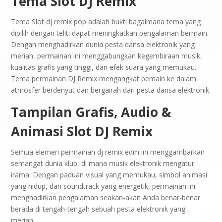
Tema Slot DJ Remix
Tema Slot dj remix pop adalah bukti bagaimana tema yang
dipilih dengan teliti dapat meningkatkan pengalaman bermain.
Dengan menghadirkan dunia pesta dansa elektronik yang
meriah, permainan ini menggabungkan kegembiraan musik,
kualitas grafis yang tinggi, dan efek suara yang memukau.
Tema permainan DJ Remix mengangkat pemain ke dalam
atmosfer berdenyut dan bergairah dari pesta dansa elektronik.
Tampilan Grafis, Audio &
Animasi Slot DJ Remix
Semua elemen permainan dj remix edm ini menggambarkan
semangat dunia klub, di mana musik elektronik mengatur
irama. Dengan paduan visual yang memukau, simbol animasi
yang hidup, dan soundtrack yang energetik, permainan ini
menghadirkan pengalaman seakan-akan Anda benar-benar
berada di tengah-tengah sebuah pesta elektronik yang
meriah.