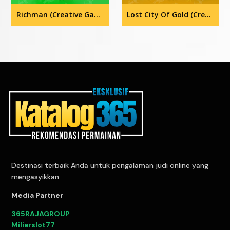
Richman (Creative Gaming)
Lost City Of Gold (Creative Gaming)
Destinasi terbaik Anda untuk pengalaman judi online yang
mengasyikkan.
Media Partner
365RAJAGROUP
Miliarslot77