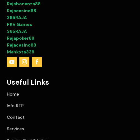
Rajabonanza88
Rajacasino88
365RAJA
PKV Games
365RAJA
Rajapoker88
Rajacasino88
Mahkota338
Useful Links
Home
Info RTP
Contact
Services