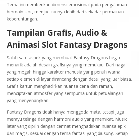
Tema ini memberikan dimensi emosional pada pengalaman
bermain slot, menjadikannya lebih dari sekadar permainan
keberuntungan.
Tampilan Grafis, Audio &
Animasi Slot Fantasy Dragons
Salah satu aspek yang membuat Fantasy Dragons begitu
menarik adalah desain grafisnya yang memukau. Dari naga
yang megah hingga karakter manusia yang penuh warna,
setiap elemen di layar dirancang dengan detail yang luar biasa.
Grafis kartun menghadirkan nuansa ceria dan ramah,
menciptakan atmosfer yang sempurna untuk petualangan
yang menyenangkan.
Fantasy Dragons tidak hanya menggoda mata, tetapi juga
merayu telinga dengan harmoni audio yang memikat. Musik
latar yang dipilih dengan cermat menghadirkan nuansa epik
dan magis, sesuai dengan tema fantasi yang diusung. Setiap