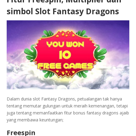
simbol Slot Fantasy Dragons
Dalam dunia slot Fantasy Dragons, petualangan tak hanya
tentang memutar gulungan untuk meraih kemenangan, tetapi
juga tentang memanfaatkan fitur bonus fantasy dragons ajaib
yang membawa keuntungan;
Freespin