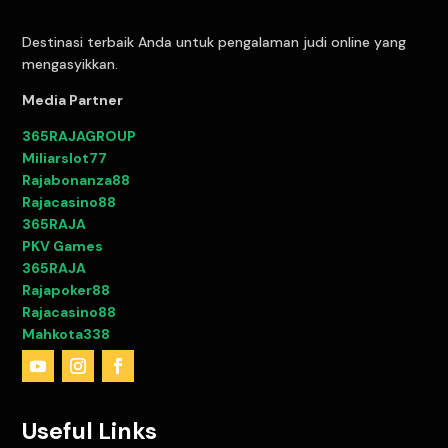
Destinasi terbaik Anda untuk pengalaman judi online yang
mengasyikkan.
Media Partner
365RAJAGROUP
Miliarslot77
Rajabonanza88
Rajacasino88
365RAJA
PKV Games
365RAJA
Rajapoker88
Rajacasino88
Mahkota338
Useful Links