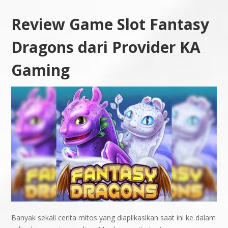
Review Game Slot Fantasy
Dragons dari Provider KA
Gaming
Banyak sekali cerita mitos yang diaplikasikan saat ini ke dalam