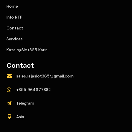
Home
Info RTP
Contact
Services
KatalogSlot365 Karir
Contact

sales.rajaslot365@gmail.com

+855 964677882

Telegram

Asia