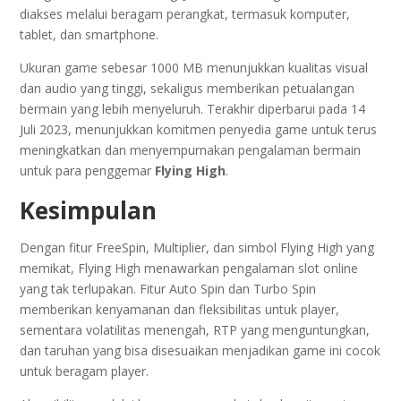
diakses melalui beragam perangkat, termasuk komputer,
tablet, dan smartphone.
Ukuran game sebesar 1000 MB menunjukkan kualitas visual
dan audio yang tinggi, sekaligus memberikan petualangan
bermain yang lebih menyeluruh. Terakhir diperbarui pada 14
Juli 2023, menunjukkan komitmen penyedia game untuk terus
meningkatkan dan menyempurnakan pengalaman bermain
untuk para penggemar
Flying High
.
Kesimpulan
Dengan fitur FreeSpin, Multiplier, dan simbol Flying High yang
memikat, Flying High menawarkan pengalaman slot online
yang tak terlupakan. Fitur Auto Spin dan Turbo Spin
memberikan kenyamanan dan fleksibilitas untuk player,
sementara volatilitas menengah, RTP yang menguntungkan,
dan taruhan yang bisa disesuaikan menjadikan game ini cocok
untuk beragam player.