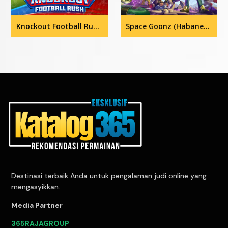
Knockout Football Rush (Habanero)
Space Goonz (Habanero)
Destinasi terbaik Anda untuk pengalaman judi online yang
mengasyikkan.
Media Partner
365RAJAGROUP