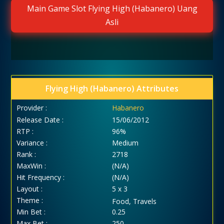
Main Game Slot Flying High (Habanero) Uang
Asli
Flying High (Habanero) Attributes
Provider :
Habanero
Release Date :
15/06/2012
RTP :
96%
Variance :
Medium
Rank :
2718
MaxWin :
(N/A)
Hit Frequency :
(N/A)
Layout :
5 x 3
Theme :
Food, Travels
Min Bet :
0.25
Max Bet :
250