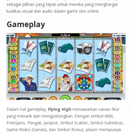
sebagai pilihan yang tepat untuk mereka yang menghargai
kualitas visual dan audio dalam game slot online.
Gameplay
Dalam hal gameplay,
Flying High
menawarkan variasi fitur
yang menarik dan menguntungkan. Dengan simbol Wild,
FreeSpins, Pengali, Jackpot, Simbol Scatter, Simbol Substitusi,
Game Risiko (Ganda), dan Simbol Bonus, player mempunyai