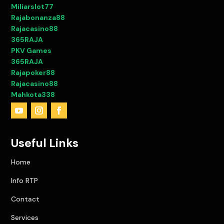
Miliarslot77
Rajabonanza88
Rajacasino88
365RAJA
PKV Games
365RAJA
Rajapoker88
Rajacasino88
Mahkota338
Useful Links
Home
Info RTP
Contact
Services