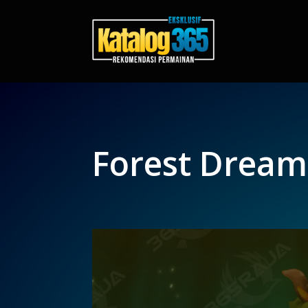
Forest Dream