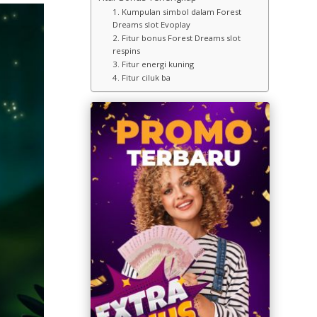
1. Kumpulan simbol dalam Forest
Dreams slot Evoplay
2. Fitur bonus Forest Dreams slot
respins
3. Fitur energi kuning
4. Fitur ciluk ba