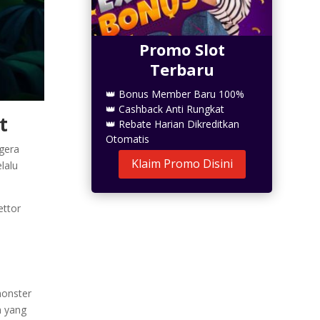
Promo Slot
Terbaru
👑 Bonus Member Baru 100%
👑 Cashback Anti Rungkat
t
👑 Rebate Harian Dikreditkan
Otomatis
egera
Klaim Promo Disini
lalu
ettor
monster
h yang