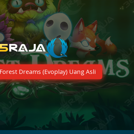
Forest Dreams (Evoplay) Uang Asli