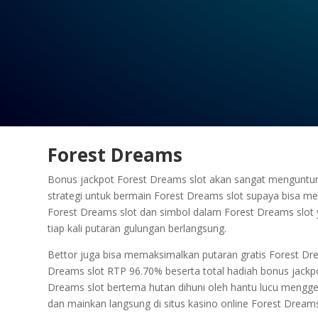
Forest Dreams
Bonus jackpot Forest Dreams slot akan sangat menguntu
strategi untuk bermain Forest Dreams slot supaya bisa m
Forest Dreams slot dan simbol dalam Forest Dreams sl
tiap kali putaran gulungan berlangsung.
Bettor juga bisa memaksimalkan putaran gratis Forest Dre
Dreams slot RTP 96.70% beserta total hadiah bonus jackpo
Dreams slot bertema hutan dihuni oleh hantu lucu mengge
dan mainkan langsung di situs kasino online Forest Dreams