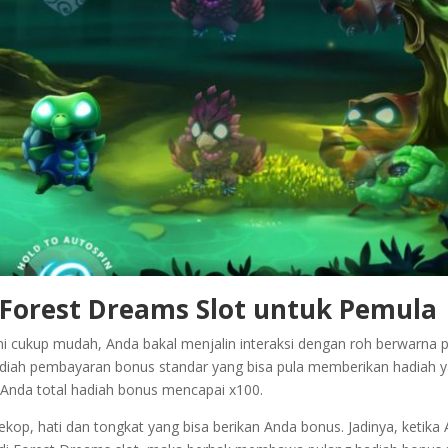
Forest Dreams Slot untuk Pemula
i cukup mudah, Anda bakal menjalin interaksi dengan roh berwarna p
 hadiah pembayaran bonus standar yang bisa pula memberikan hadiah 
 Anda total hadiah bonus mencapai x100.
ekop, hati dan tongkat yang bisa berikan Anda bonus. Jadinya, ketika