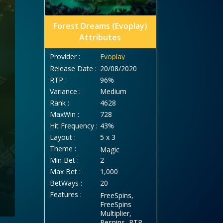
Forest Dreams (Evoplay)
Attributes
Provider :
Evoplay
Release Date :
20/08/2020
RTP :
96%
Variance :
Medium
Rank :
4628
MaxWin :
728
Hit Frequency :
43%
Layout :
5 x 3
Theme :
Magic
Min Bet :
2
Max Bet :
1,000
BetWays :
20
Features :
FreeSpins,
FreeSpins
Multiplier,
Respins, RTP