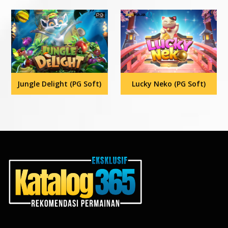
Jungle Delight (PG Soft)
Lucky Neko (PG Soft)