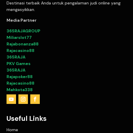
Destinasi terbaik Anda untuk pengalaman judi online yang
mengasyikkan.
Media Partner
365RAJAGROUP
Miliarslot77
Rajabonanza88
Rajacasino88
365RAJA
PKV Games
365RAJA
Rajapoker88
Rajacasino88
Mahkota338
Useful Links
Home