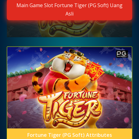
Main Game Slot Fortune Tiger (PG Soft) Uang
Asli
Fortune Tiger (PG Soft) Attributes