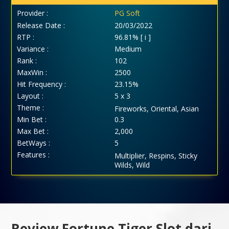
Provider :
PG Soft
Release Date :
20/03/2022
RTP :
96.81% [ i ]
Variance :
Medium
Rank :
102
MaxWin :
2500
Hit Frequency :
23.15%
Layout :
5 x 3
Theme :
Fireworks, Oriental, Asian
Min Bet :
0.3
Max Bet :
2,000
BetWays :
5
Features :
Multiplier, Respins, Sticky
Wilds, Wild
Review Fortune Tiger Slot dari