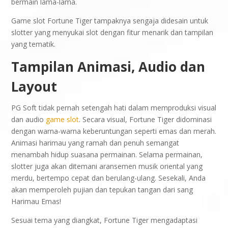
bermain lama-lama.
Game slot Fortune Tiger tampaknya sengaja didesain untuk
slotter yang menyukai slot dengan fitur menarik dan tampilan
yang tematik.
Tampilan Animasi, Audio dan
Layout
PG Soft tidak pernah setengah hati dalam memproduksi visual
dan audio
game slot
. Secara visual, Fortune Tiger didominasi
dengan warna-warna keberuntungan seperti emas dan merah.
Animasi harimau yang ramah dan penuh semangat
menambah hidup suasana permainan. Selama permainan,
slotter juga akan ditemani aransemen musik oriental yang
merdu, bertempo cepat dan berulang-ulang. Sesekali, Anda
akan memperoleh pujian dan tepukan tangan dari sang
Harimau Emas!
Sesuai tema yang diangkat, Fortune Tiger mengadaptasi