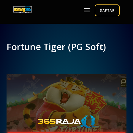
DAFTAR
Fortune Tiger (PG Soft)