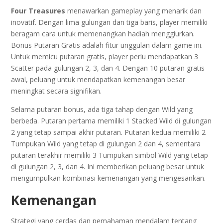
Four Treasures
menawarkan gameplay yang menarik dan
inovatif. Dengan lima gulungan dan tiga baris, player memiliki
beragam cara untuk memenangkan hadiah menggiurkan.
Bonus Putaran Gratis adalah fitur unggulan dalam game ini.
Untuk memicu putaran gratis, player perlu mendapatkan 3
Scatter pada gulungan 2, 3, dan 4. Dengan 10 putaran gratis
awal, peluang untuk mendapatkan kemenangan besar
meningkat secara signifikan.
Selama putaran bonus, ada tiga tahap dengan Wild yang
berbeda. Putaran pertama memiliki 1 Stacked Wild di gulungan
2 yang tetap sampai akhir putaran. Putaran kedua memiliki 2
Tumpukan Wild yang tetap di gulungan 2 dan 4, sementara
putaran terakhir memiliki 3 Tumpukan simbol Wild yang tetap
di gulungan 2, 3, dan 4. Ini memberikan peluang besar untuk
mengumpulkan kombinasi kemenangan yang mengesankan.
Kemenangan
Strategi yang cerdas dan pemahaman mendalam tentang