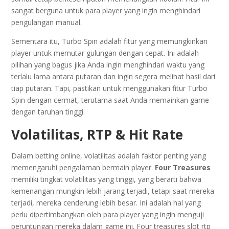
sangat berguna untuk para player yang ingin menghindari
pengulangan manual.
Sementara itu, Turbo Spin adalah fitur yang memungkinkan
player untuk memutar gulungan dengan cepat.
Ini adalah
pilihan yang bagus jika Anda ingin menghindari waktu yang
terlalu lama antara putaran dan ingin segera melihat hasil dari
tiap putaran. Tapi, pastikan untuk menggunakan fitur Turbo
Spin dengan cermat, terutama saat Anda memainkan game
dengan taruhan tinggi.
Volatilitas, RTP & Hit Rate
Dalam betting online, volatilitas adalah faktor penting yang
memengaruhi pengalaman bermain player.
Four Treasures
memiliki tingkat volatilitas yang tinggi, yang berarti bahwa
kemenangan mungkin lebih jarang terjadi, tetapi saat mereka
terjadi, mereka cenderung lebih besar.
Ini adalah hal yang
perlu dipertimbangkan oleh para player yang ingin menguji
peruntungan mereka dalam game ini. Four treasures slot rtp