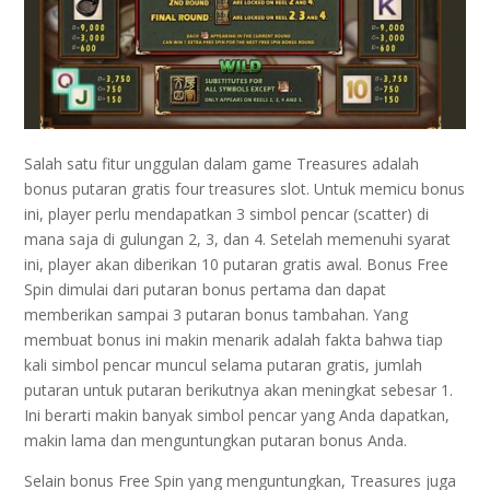
Salah satu fitur unggulan dalam game Treasures adalah
bonus putaran gratis four treasures slot. Untuk memicu bonus
ini, player perlu mendapatkan 3 simbol pencar (scatter) di
mana saja di gulungan 2, 3, dan 4. Setelah memenuhi syarat
ini, player akan diberikan 10 putaran gratis awal.
Bonus Free
Spin dimulai dari putaran bonus pertama dan dapat
memberikan sampai 3 putaran bonus tambahan. Yang
membuat bonus ini makin menarik adalah fakta bahwa tiap
kali simbol pencar muncul selama putaran gratis, jumlah
putaran untuk putaran berikutnya akan meningkat sebesar 1.
Ini berarti makin banyak simbol pencar yang Anda dapatkan,
makin lama dan menguntungkan putaran bonus Anda.
Selain bonus Free Spin yang menguntungkan, Treasures juga