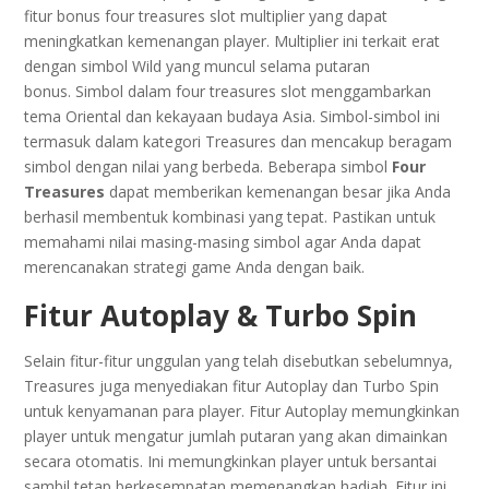
fitur bonus four treasures slot multiplier yang dapat
meningkatkan kemenangan player. Multiplier ini terkait erat
dengan simbol Wild yang muncul selama putaran
bonus.
Simbol dalam four treasures slot menggambarkan
tema Oriental dan kekayaan budaya Asia. Simbol-simbol ini
termasuk dalam kategori Treasures dan mencakup beragam
simbol dengan nilai yang berbeda.
Beberapa simbol
Four
Treasures
dapat memberikan kemenangan besar jika Anda
berhasil membentuk kombinasi yang tepat. Pastikan untuk
memahami nilai masing-masing simbol agar Anda dapat
merencanakan strategi game Anda dengan baik.
Fitur Autoplay & Turbo Spin
Selain fitur-fitur unggulan yang telah disebutkan sebelumnya,
Treasures juga menyediakan fitur Autoplay dan Turbo Spin
untuk kenyamanan para player. Fitur Autoplay memungkinkan
player untuk mengatur jumlah putaran yang akan dimainkan
secara otomatis.
Ini memungkinkan player untuk bersantai
sambil tetap berkesempatan memenangkan hadiah. Fitur ini