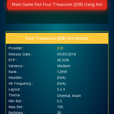
Main Game Slot Four Treasures (JDB) Uang Asli
Four Treasures (JDB) Attributes
Provider :
JDB
Release Date :
05/05/2018
RTP :
96.32%
Variance :
Medium
Rank :
12959
MaxWin :
(N/A)
Hit Frequency :
(N/A)
Layout :
5 x 3
Theme :
Oriental, Asian
Min Bet :
0.2
Max Bet :
100
BetWays :
20