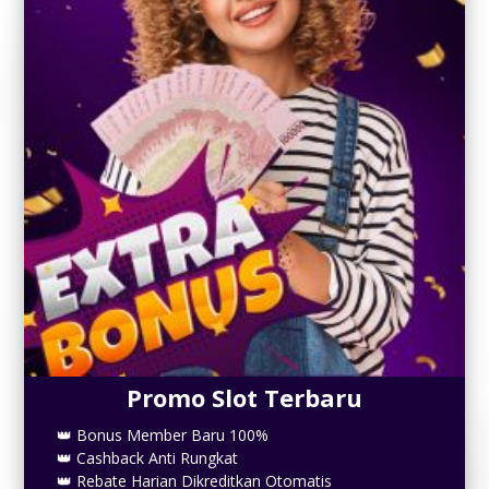
Promo Slot Terbaru
👑 Bonus Member Baru 100%
👑 Cashback Anti Rungkat
👑 Rebate Harian Dikreditkan Otomatis