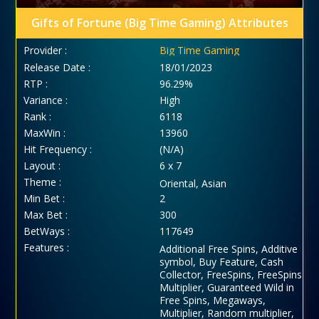
Gifts of Fortune (Big Time Gaming) Attributes
Provider :
Big Time Gaming
Release Date :
18/01/2023
RTP :
96.29%
Variance :
High
Rank :
6118
MaxWin :
13960
Hit Frequency :
(N/A)
Layout :
6 x 7
Theme :
Oriental, Asian
Min Bet :
2
Max Bet :
300
BetWays :
117649
Features :
Additional Free Spins, Additive
symbol, Buy Feature, Cash
Collector, FreeSpins, FreeSpins
Multiplier, Guaranteed Wild in
Free Spins, Megaways,
Multiplier, Random multiplier,