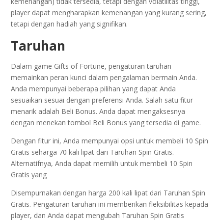
kemenangan) tidak tersedia, tetapi dengan volatilitas tinggi,
player dapat mengharapkan kemenangan yang kurang sering,
tetapi dengan hadiah yang signifikan.
Taruhan
Dalam game Gifts of Fortune, pengaturan taruhan
memainkan peran kunci dalam pengalaman bermain Anda.
Anda mempunyai beberapa pilihan yang dapat Anda
sesuaikan sesuai dengan preferensi Anda. Salah satu fitur
menarik adalah Beli Bonus. Anda dapat mengaksesnya
dengan menekan tombol Beli Bonus yang tersedia di game.
Dengan fitur ini, Anda mempunyai opsi untuk membeli 10 Spin
Gratis seharga 70 kali lipat dari Taruhan Spin Gratis.
Alternatifnya, Anda dapat memilih untuk membeli 10 Spin
Gratis yang
Disempurnakan dengan harga 200 kali lipat dari Taruhan Spin
Gratis. Pengaturan taruhan ini memberikan fleksibilitas kepada
player, dan Anda dapat mengubah Taruhan Spin Gratis