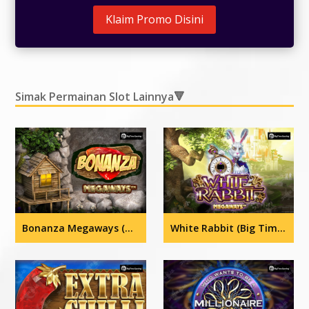
Klaim Promo Disini
Simak Permainan Slot Lainnya🔻
Bonanza Megaways (Big Time Gaming)
White Rabbit (Big Time Gaming)