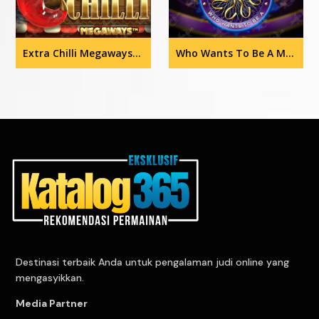
Extra Chilli Megaways (Big Time Gaming)
Who Wants To Be A Millionaire (Big Time Gaming)
Destinasi terbaik Anda untuk pengalaman judi online yang
mengasyikkan.
Media Partner