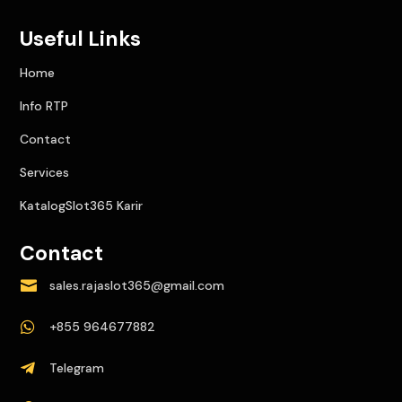
Useful Links
Home
Info RTP
Contact
Services
KatalogSlot365 Karir
Contact

sales.rajaslot365@gmail.com

+855 964677882

Telegram