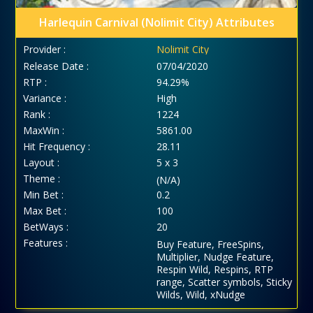
Harlequin Carnival (Nolimit City) Attributes
Provider :
Nolimit City
Release Date :
07/04/2020
RTP :
94.29%
Variance :
High
Rank :
1224
MaxWin :
5861.00
Hit Frequency :
28.11
Layout :
5 x 3
Theme :
(N/A)
Min Bet :
0.2
Max Bet :
100
BetWays :
20
Features :
Buy Feature, FreeSpins,
Multiplier, Nudge Feature,
Respin Wild, Respins, RTP
range, Scatter symbols, Sticky
Wilds, Wild, xNudge