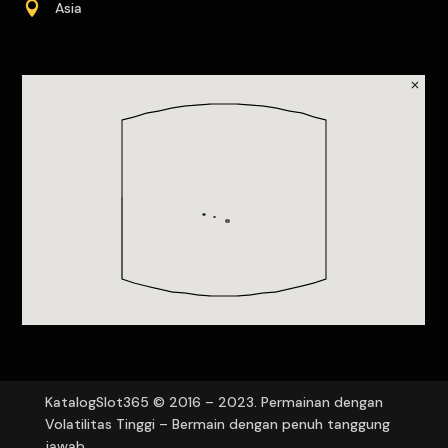

Asia
KatalogSlot365 © 2016 – 2023. Permainan dengan
Volatilitas Tinggi – Bermain dengan penuh tanggung
jawab.