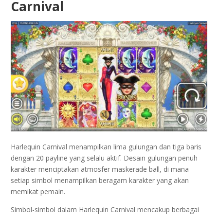
Carnival
Harlequin Carnival menampilkan lima gulungan dan tiga baris
dengan 20 payline yang selalu aktif. Desain gulungan penuh
karakter menciptakan atmosfer maskerade ball, di mana
setiap simbol menampilkan beragam karakter yang akan
memikat pemain.
Simbol-simbol dalam Harlequin Carnival mencakup berbagai