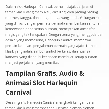
Dalam slot Harlequin Carnival, pemain diajak berjalan di
taman klasik yang memukau, dikelilingi oleh patung patung
marmer, tangga, dan bunga-bunga yang indah. Gulungan slot
yang dihiasi dengan permata-permata memberikan sentuhan
kemewahan pada setiap putaran, menciptakan atmosfer
magis yang tak terlupakan. Dengan tema yang menggoda dan
desain yang memesona, Harlequin Carnival membawa
pemain ke dalam pengalaman bermain yang ajaib. Taman
klasik yang indah, simbol-simbol berkelas, dan nuansa
karnaval yang dipenuhi keceriaan membuat setiap putaran
menjadi perjalanan yang memikat.
Tampilan Grafis, Audio &
Animasi Slot Harlequin
Carnival
Desain grafis Harlequin Carnival menghadirkan gambaran
taman klasik yang mempesona. Dengan elemen-elemen