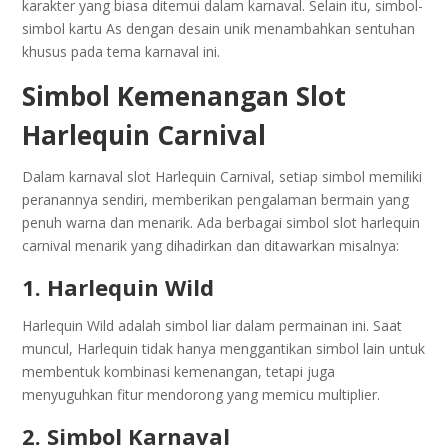
karakter yang biasa ditemui dalam karnaval. Selain itu, simbol-
simbol kartu As dengan desain unik menambahkan sentuhan
khusus pada tema karnaval ini.
Simbol Kemenangan Slot
Harlequin Carnival
Dalam karnaval slot Harlequin Carnival, setiap simbol memiliki
peranannya sendiri, memberikan pengalaman bermain yang
penuh warna dan menarik. Ada berbagai simbol slot harlequin
carnival menarik yang dihadirkan dan ditawarkan misalnya:
1. Harlequin Wild
Harlequin Wild adalah simbol liar dalam permainan ini. Saat
muncul, Harlequin tidak hanya menggantikan simbol lain untuk
membentuk kombinasi kemenangan, tetapi juga
menyuguhkan fitur mendorong yang memicu multiplier.
2. Simbol Karnaval