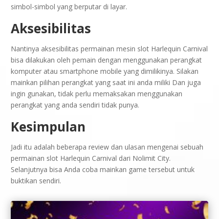
simbol-simbol yang berputar di layar.
Aksesibilitas
Nantinya aksesibilitas permainan mesin slot Harlequin Carnival
bisa dilakukan oleh pemain dengan menggunakan perangkat
komputer atau smartphone mobile yang dimilikinya. Silakan
mainkan pilihan perangkat yang saat ini anda miliki Dan juga
ingin gunakan, tidak perlu memaksakan menggunakan
perangkat yang anda sendiri tidak punya.
Kesimpulan
Jadi itu adalah beberapa review dan ulasan mengenai sebuah
permainan slot Harlequin Carnival dari Nolimit City.
Selanjutnya bisa Anda coba mainkan game tersebut untuk
buktikan sendiri.