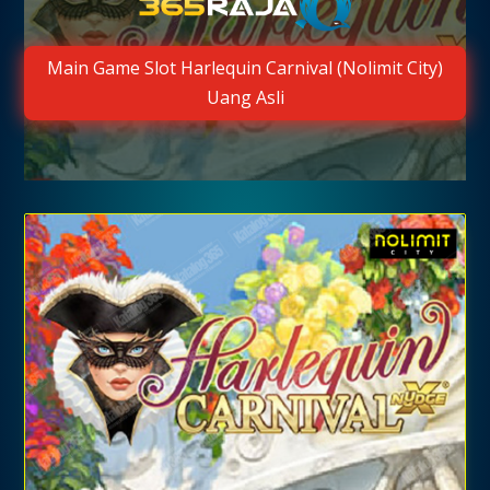
Main Game Slot Harlequin Carnival (Nolimit City)
Uang Asli