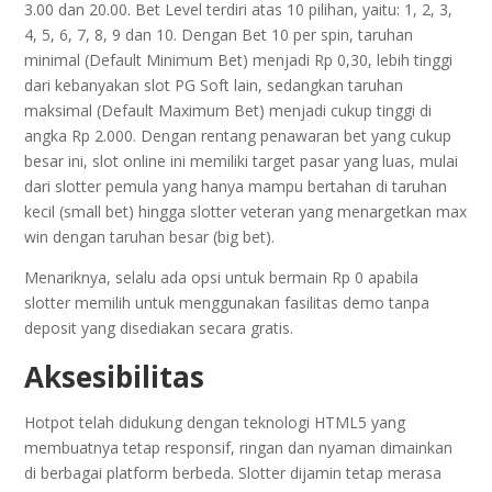
3.00 dan 20.00. Bet Level terdiri atas 10 pilihan, yaitu: 1, 2, 3,
4, 5, 6, 7, 8, 9 dan 10. Dengan Bet 10 per spin, taruhan
minimal (Default Minimum Bet) menjadi Rp 0,30, lebih tinggi
dari kebanyakan slot PG Soft lain, sedangkan taruhan
maksimal (Default Maximum Bet) menjadi cukup tinggi di
angka Rp 2.000. Dengan rentang penawaran bet yang cukup
besar ini, slot online ini memiliki target pasar yang luas, mulai
dari slotter pemula yang hanya mampu bertahan di taruhan
kecil (small bet) hingga slotter veteran yang menargetkan max
win dengan taruhan besar (big bet).
Menariknya, selalu ada opsi untuk bermain Rp 0 apabila
slotter memilih untuk menggunakan fasilitas demo tanpa
deposit yang disediakan secara gratis.
Aksesibilitas
Hotpot telah didukung dengan teknologi HTML5 yang
membuatnya tetap responsif, ringan dan nyaman dimainkan
di berbagai platform berbeda. Slotter dijamin tetap merasa