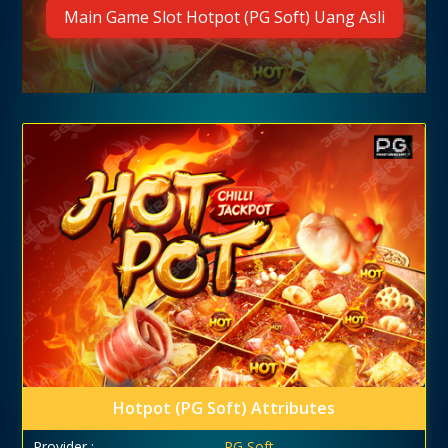
Main Game Slot Hotpot (PG Soft) Uang Asli
Hotpot (PG Soft) Attributes
Provider :
PG Soft