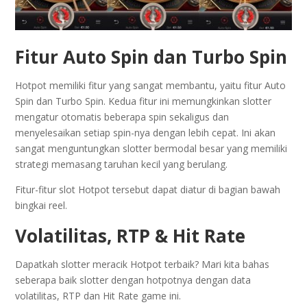
Fitur Auto Spin dan Turbo Spin
Hotpot memiliki fitur yang sangat membantu, yaitu fitur Auto
Spin dan Turbo Spin. Kedua fitur ini memungkinkan slotter
mengatur otomatis beberapa spin sekaligus dan
menyelesaikan setiap spin-nya dengan lebih cepat. Ini akan
sangat menguntungkan slotter bermodal besar yang memiliki
strategi memasang taruhan kecil yang berulang.
Fitur-fitur slot Hotpot tersebut dapat diatur di bagian bawah
bingkai reel.
Volatilitas, RTP & Hit Rate
Dapatkah slotter meracik Hotpot terbaik? Mari kita bahas
seberapa baik slotter dengan hotpotnya dengan data
volatilitas, RTP dan Hit Rate game ini.