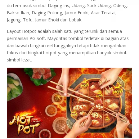
itu termasuk simbol Daging Iris, Udang, Stick Udang, Odeng,
Bakso Ikan, Daging Potong, Jamur Enoki, Akar Teratai,
Jagung, Tofu, Jamur Enoki dan Lobak.
Layout Hotpot adalah salah satu yang terunik dari semua
permainan PG Soft. Mayoritas tombol terletak di bagian atas
dan bawah bingkai reel tunggalnya tetapi tidak mengalihkan
fokus dari bingkai hotpot yang menampilkan banyak simbol-
simbol lezat.