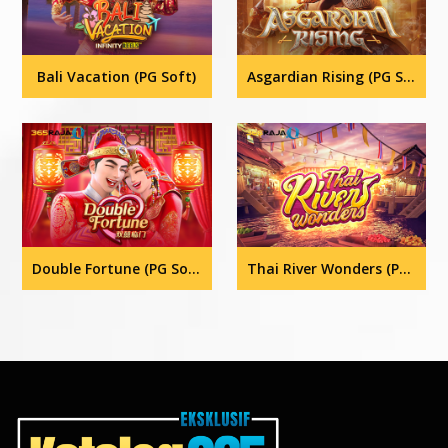
Bali Vacation (PG Soft)
Asgardian Rising (PG Soft)
Double Fortune (PG Soft)
Thai River Wonders (PG Soft)