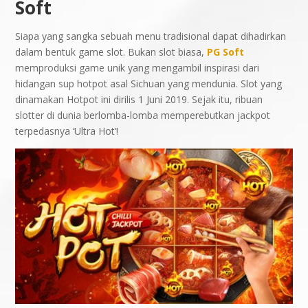
Soft
Siapa yang sangka sebuah menu tradisional dapat dihadirkan
dalam bentuk game slot. Bukan slot biasa,
PG Soft
memproduksi game unik yang mengambil inspirasi dari
hidangan sup hotpot asal Sichuan yang mendunia. Slot yang
dinamakan Hotpot ini dirilis 1 Juni 2019. Sejak itu, ribuan
slotter di dunia berlomba-lomba memperebutkan jackpot
terpedasnya ‘Ultra Hot’!