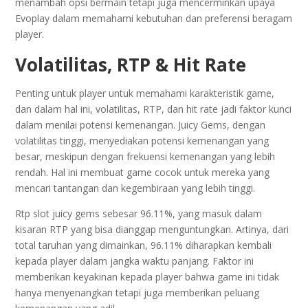
menambah opsi bermain tetapi juga mencerminkan upaya
Evoplay dalam memahami kebutuhan dan preferensi beragam
player.
Volatilitas, RTP & Hit Rate
Penting untuk player untuk memahami karakteristik game,
dan dalam hal ini, volatilitas, RTP, dan hit rate jadi faktor kunci
dalam menilai potensi kemenangan. Juicy Gems, dengan
volatilitas tinggi, menyediakan potensi kemenangan yang
besar, meskipun dengan frekuensi kemenangan yang lebih
rendah. Hal ini membuat game cocok untuk mereka yang
mencari tantangan dan kegembiraan yang lebih tinggi.
Rtp slot juicy gems sebesar 96.11%, yang masuk dalam
kisaran RTP yang bisa dianggap menguntungkan. Artinya, dari
total taruhan yang dimainkan, 96.11% diharapkan kembali
kepada player dalam jangka waktu panjang. Faktor ini
memberikan keyakinan kepada player bahwa game ini tidak
hanya menyenangkan tetapi juga memberikan peluang