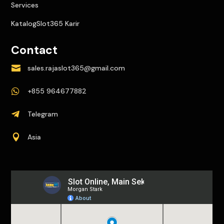
Services
KatalogSlot365 Karir
Contact

sales.rajaslot365@gmail.com

+855 964677882

Telegram

Asia