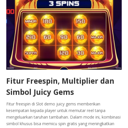
Fitur Freespin, Multiplier dan
Simbol Juicy Gems
Fitur freespin di Slot demo juicy gems memberikan
kesempatan kepada player untuk memutar reel tanpa
mengeluarkan taruhan tambahan. Dalam mode ini, kombinasi
simbol khusus bisa memicu spin gratis yang meningkatkan