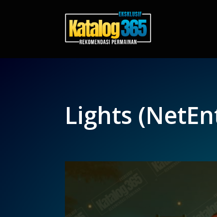
Lights (NetEn