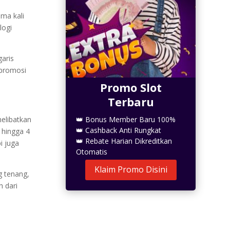
ama kali
logi
garis
 promosi
Promo Slot
Terbaru
👑 Bonus Member Baru 100%
elibatkan
👑 Cashback Anti Rungkat
 hingga 4
👑 Rebate Harian Dikreditkan
i juga
Otomatis
Klaim Promo Disini
g tenang,
h dari