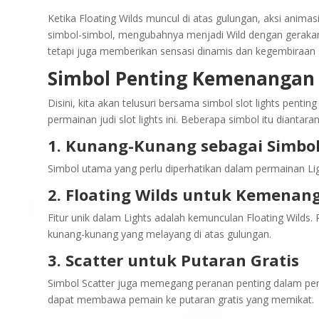
Ketika Floating Wilds muncul di atas gulungan, aksi anima
simbol-simbol, mengubahnya menjadi Wild dengan gerakan y
tetapi juga memberikan sensasi dinamis dan kegembiraan 
Simbol Penting Kemenangan 
Disini, kita akan telusuri bersama simbol slot lights pe
permainan judi slot lights ini. Beberapa simbol itu diantara
1. Kunang-Kunang sebagai Simbol
Simbol utama yang perlu diperhatikan dalam permainan Lig
2. Floating Wilds untuk Kemenan
Fitur unik dalam Lights adalah kemunculan Floating Wilds.
kunang-kunang yang melayang di atas gulungan.
3. Scatter untuk Putaran Gratis
Simbol Scatter juga memegang peranan penting dalam perja
dapat membawa pemain ke putaran gratis yang memikat.