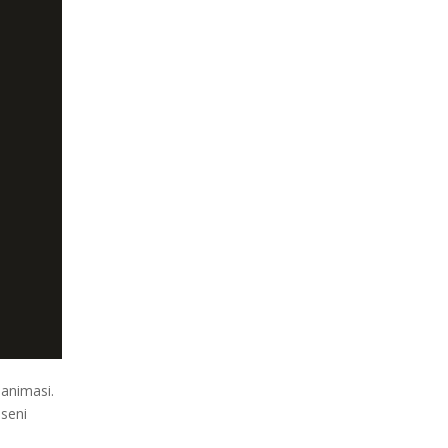
 animasi.
seni