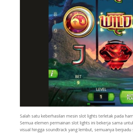
Salah satu keberhasilan mesin slot lights terletak pada h
Semua elemen permainan slot lights ini bekerja sama unt
visual hingga soundtrack yang lembut, semuanya berpadu 