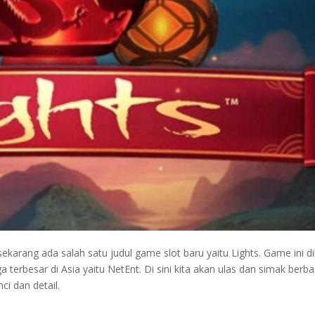
karang ada salah satu judul game slot baru yaitu Lights. Game ini d
 terbesar di Asia yaitu NetEnt. Di sini kita akan ulas dan simak berba
ci dan detail.