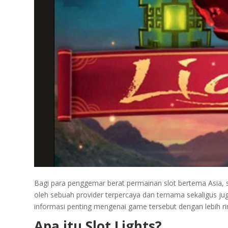
Bagi para penggemar berat permainan slot bertema Asia, se
oleh sebuah provider terpercaya dan ternama sekaligus juga
informasi penting mengenai game tersebut dengan lebih rin
Apa itu Slot Lights?