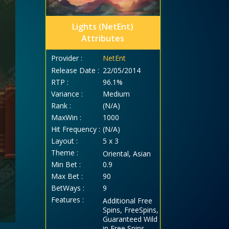
Lights (NetEnt)
Attributes
Provider :
NetEnt
Release Date :
22/05/2014
RTP :
96.1%
Variance :
Medium
Rank :
(N/A)
MaxWin :
1000
Hit Frequency :
(N/A)
Layout :
5 x 3
Theme :
Oriental, Asian
Min Bet :
0.9
Max Bet :
90
BetWays :
9
Features :
Additional Free
Spins, FreeSpins,
Guaranteed Wild
in Free Spins,