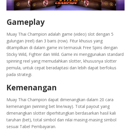
Gameplay
Muay Thai Champion adalah game (video) slot dengan 5
gulungan (reel) dan 3 baris (row). Fitur khusus yang
ditampilkan di dalam game ini termasuk Free Spins dengan
Sticky Wild, Fighter dan Wild. Game ini menggunakan standard
spinning reel yang memudahkan slotter, khususnya slotter
pemula, untuk cepat beradaptasi dan lebih dapat berfokus
pada strategi.
Kemenangan
Muay Thai Champion dapat dimenangkan dalam 20 cara
kemenangan (winning bet line/way). Total payout yang
dimenangkan slotter diperhitungkan berdasarkan hasil kali
taruhan (bet), total simbol dan nilai masing-masing simbol
sesuai Tabel Pembayaran.