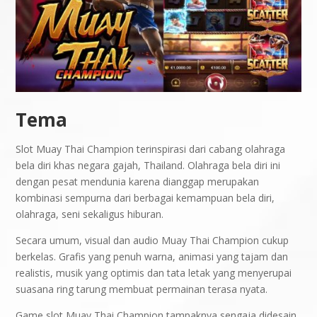
Tema
Slot Muay Thai Champion terinspirasi dari cabang olahraga
bela diri khas negara gajah, Thailand. Olahraga bela diri ini
dengan pesat mendunia karena dianggap merupakan
kombinasi sempurna dari berbagai kemampuan bela diri,
olahraga, seni sekaligus hiburan.
Secara umum, visual dan audio Muay Thai Champion cukup
berkelas. Grafis yang penuh warna, animasi yang tajam dan
realistis, musik yang optimis dan tata letak yang menyerupai
suasana ring tarung membuat permainan terasa nyata.
Game slot Muay Thai Champion tampaknya sengaja didesain