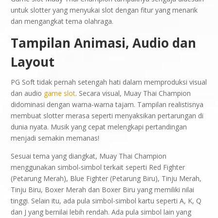
untuk slotter yang menyukai slot dengan fitur yang menarik
dan mengangkat tema olahraga.
Tampilan Animasi, Audio dan
Layout
PG Soft tidak pernah setengah hati dalam memproduksi visual
dan audio
game slot
. Secara visual, Muay Thai Champion
didominasi dengan warna-warna tajam. Tampilan realistisnya
membuat slotter merasa seperti menyaksikan pertarungan di
dunia nyata. Musik yang cepat melengkapi pertandingan
menjadi semakin memanas!
Sesuai tema yang diangkat, Muay Thai Champion
menggunakan simbol-simbol terkait seperti Red Fighter
(Petarung Merah), Blue Fighter (Petarung Biru), Tinju Merah,
Tinju Biru, Boxer Merah dan Boxer Biru yang memiliki nilai
tinggi. Selain itu, ada pula simbol-simbol kartu seperti A, K, Q
dan J yang bernilai lebih rendah. Ada pula simbol lain yang