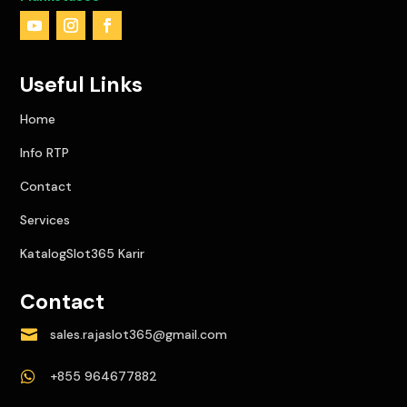
Useful Links
Home
Info RTP
Contact
Services
KatalogSlot365 Karir
Contact

sales.rajaslot365@gmail.com

+855 964677882