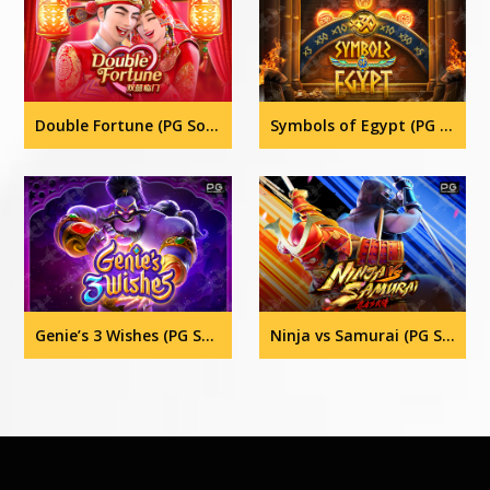
Double Fortune (PG Soft)
Symbols of Egypt (PG Soft)
Genie’s 3 Wishes (PG Soft)
Ninja vs Samurai (PG Soft)