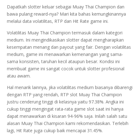
Dapatkah slotter keluar sebagai Muay Thai Champion dan
bawa pulang reward-nya? Mari kita bahas kemungkinannya
melalui data volatilitas, RTP dan Hit Rate game ini.
Volatilitas Muay Thai Champion termasuk dalam kategori
medium. Ini mengindikasikan slotter dapat mengharapkan
kesempatan menang dan payout yang fair. Dengan volatilitas
medium, game ini menawarkan kemenangan yang sama-
sama konsisten, taruhan kecil ataupun besar. Kondisi ini
membuat game ini sangat cocok untuk slotter profesional
atau awam.
Hal menarik lainnya, jika volatilitas medium biasanya dibarengi
dengan RTP yang rendah, RTP slot Muay Thai Champion
justru cenderung tinggi di kelasnya yaitu 97.38%. Angka ini
cukup tinggi mengingat rata-rata game slot saat ini hanya
dapat menawarkan di kisaran 94-96% saja. Inilah salah satu
alasan Muay Thai Champion kami rekomendasikan. Terlebih
lagi, Hit Rate juga cukup baik mencapai 31.45%.