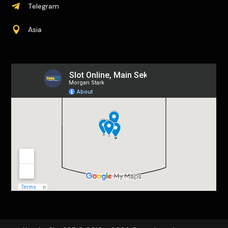

Telegram

Asia