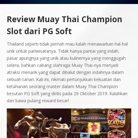
Review Muay Thai Champion
Slot dari PG Soft
Thailand seperti tidak pernah mau kalah menawarkan hal-hal
unik untuk pariwisatanya. Tidak hanya pantai yang indah,
pasar apungnya yang unik atau kulinernya yang menggugah
selera, bahkan cabang olahraga Muay Thai-nya menjadi
atraksi menarik yang dapat dibalut dengan indahnya dalam
sebuah tarian. Kali ini, nikmati pertunjukkan kekuatan dan
ketahanan seorang master dalam Muay Thai Champion
besutan PG Soft yang dirilis pada 29 Oktober 2019. Kalahkan
dan bawa pulang reward besar!