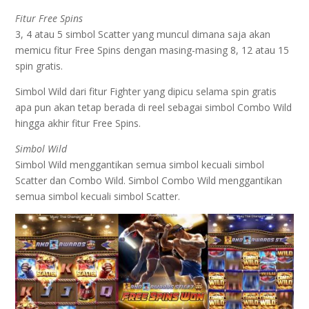
Fitur Free Spins
3, 4 atau 5 simbol Scatter yang muncul dimana saja akan
memicu fitur Free Spins dengan masing-masing 8, 12 atau 15
spin gratis.
Simbol Wild dari fitur Fighter yang dipicu selama spin gratis
apa pun akan tetap berada di reel sebagai simbol Combo Wild
hingga akhir fitur Free Spins.
Simbol Wild
Simbol Wild menggantikan semua simbol kecuali simbol
Scatter dan Combo Wild. Simbol Combo Wild menggantikan
semua simbol kecuali simbol Scatter.