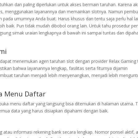
butuhkan dan paling diperlukan untuk akses bermain taruhan. Karena a
situs, menggunakan layanannya dan memainkan slotnya. Namun pemb
 pada umumnya Anda buat. Harus khusus dan tentu saja perlu hal la
ebih baik. Pun tidak mudah dibobol orang lain. Untuk tahu prosedur p
gsung simak uraian lengkapnya di bawah ini sampai tuntas dan dipah
mi
r dapat menemukan agen taruhan slot dengan provider Relax Gaming t
tikan bahwa layanannya lengkap, fasilitas serta fiturnya dijamin
buat taruhan menjadi lebih menyenangkan, menjadi lebih mengun
a Menu Daftar
buka menu daftar yang langsung bisa ditemukan di halaman utama. T
mua data yang harus disiapkan dipahami dengan baik.
g atau informasi rekening bank secara lengkap. Nomor ponsel aktif, 