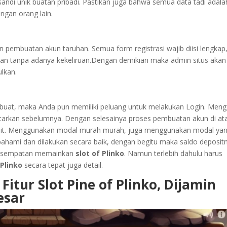
sandi unik buatan pribadi. Pastikan juga bahwa semua data tadi adalah
angan orang lain.
 pembuatan akun taruhan. Semua form registrasi wajib diisi lengkap
an tanpa adanya kekeliruan.Dengan demikian maka admin situs akan
lkan.
dibuat, maka Anda pun memiliki peluang untuk melakukan Login. Men
ftarkan sebelumnya. Dengan selesainya proses pembuatan akun di at
osit. Menggunakan modal murah murah, juga menggunakan modal yan
pahami dan dilakukan secara baik, dengan begitu maka saldo deposit
ki kesempatan memainkan
slot of Plinko
. Namun terlebih dahulu harus
f Plinko
secara tepat juga detail.
itur Slot Pine of Plinko, Dijamin
esar