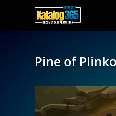
Pine of Plink