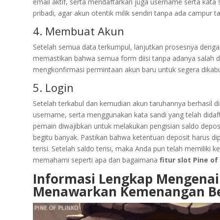
email aktif, serta mendaftarkan juga username serta kata 
pribadi, agar akun otentik milik sendiri tanpa ada campur t
4. Membuat Akun
Setelah semua data terkumpul, lanjutkan prosesnya dengan
memastikan bahwa semua form diisi tanpa adanya salah d
mengkonfirmasi permintaan akun baru untuk segera dikabu
5. Login
Setelah terkabul dan kemudian akun taruhannya berhasil 
username, serta menggunakan kata sandi yang telah dida
pemain diwajibkan untuk melakukan pengisian saldo dep
begitu banyak. Pastikan bahwa ketentuan deposit harus di
terisi. Setelah saldo terisi, maka Anda pun telah memili
memahami seperti apa dan bagaimana
fitur slot Pine o
Informasi Lengkap Mengenai F
Menawarkan Kemenangan B