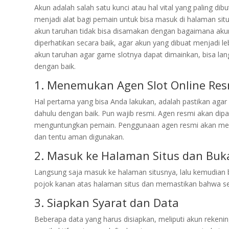
Akun adalah salah satu kunci atau hal vital yang paling di
menjadi alat bagi pemain untuk bisa masuk di halaman 
akun taruhan tidak bisa disamakan dengan bagaimana akun
diperhatikan secara baik, agar akun yang dibuat menjadi l
akun taruhan agar game slotnya dapat dimainkan, bisa lan
dengan baik.
1. Menemukan Agen Slot Online Res
Hal pertama yang bisa Anda lakukan, adalah pastikan aga
dahulu dengan baik. Pun wajib resmi. Agen resmi akan dipas
menguntungkan pemain. Penggunaan agen resmi akan mem
dan tentu aman digunakan.
2. Masuk ke Halaman Situs dan Buk
Langsung saja masuk ke halaman situsnya, lalu kemudian 
pojok kanan atas halaman situs dan memastikan bahwa se
3. Siapkan Syarat dan Data
Beberapa data yang harus disiapkan, meliputi akun rekenin