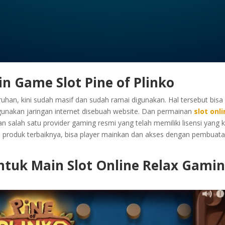
 Game Slot Pine of Plinko
uhan, kini sudah masif dan sudah ramai digunakan. Hal tersebut bisa
nakan jaringan internet disebuah website. Dan permainan
slot onl
 salah satu provider gaming resmi yang telah memiliki lisensi yang k
 produk terbaiknya, bisa player mainkan dan akses dengan pembuat
tuk Main Slot Online Relax Gamin