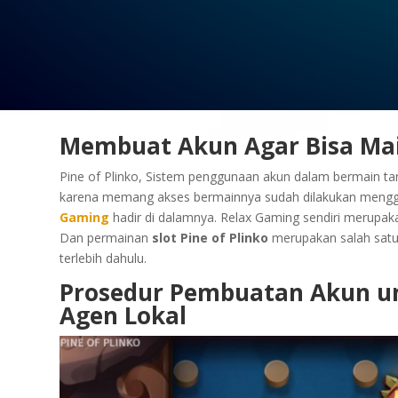
Membuat Akun Agar Bisa Main
Pine of Plinko, Sistem penggunaan akun dalam bermain tar
karena memang akses bermainnya sudah dilakukan menggu
Gaming
hadir di dalamnya. Relax Gaming sendiri merupakan
Dan permainan
slot Pine of Plinko
merupakan salah satu
terlebih dahulu.
Prosedur Pembuatan Akun un
Agen Lokal