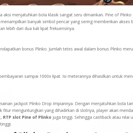
si menjatuhkan bola klasik sangat seru dimainkan. Pine of Plinko 
an menampilkan banyak simbol pencar yang sering memberikan akses 
 lebih dari dua kali lipat frekuensinya.
mendapatkan bonus Plinko. Jumlah tetes awal dalam bonus Plinko mer
pembayaran sampai 1000x lipat. Isi meterannya dihasilkan untuk me
t
mainan jackpot Plinko Drop Impiannya. Dengan menjatuhkan bola tan
ak fitur menguntungkan yang dihadirkan di slotnya, player akan mend
t,
RTP slot Pine of Plinko
juga tinggi. Sehingga cashback atau nilai 
inggi.