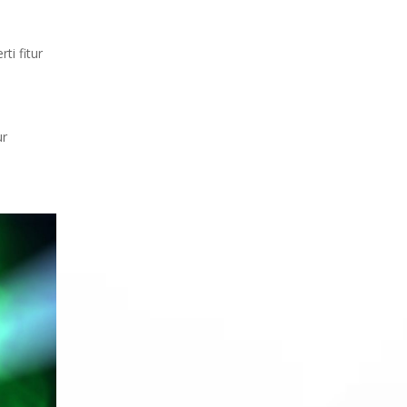
i fitur
ur