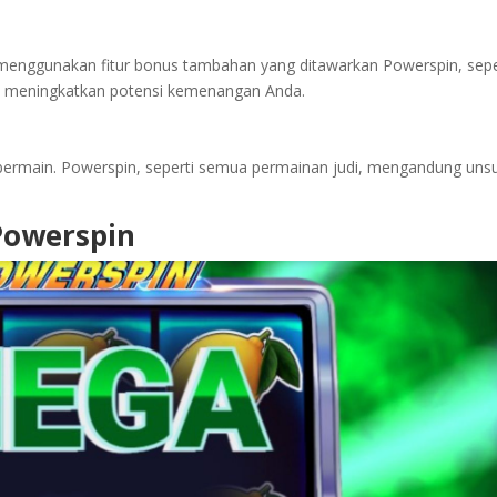
enggunakan fitur bonus tambahan yang ditawarkan Powerspin, sepert
an meningkatkan potensi kemenangan Anda.
bermain. Powerspin, seperti semua permainan judi, mengandung uns
Powerspin