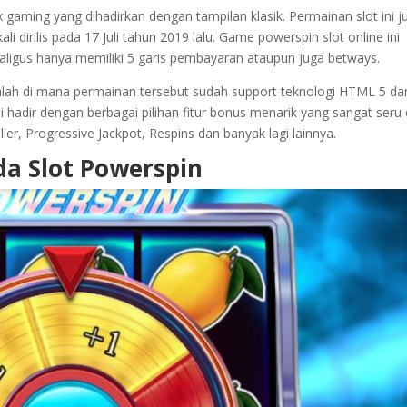
x gaming yang dihadirkan dengan tampilan klasik. Permainan slot ini j
i dirilis pada 17 Juli tahun 2019 lalu. Game powerspin slot online ini
kaligus hanya memiliki 5 garis pembayaran ataupun juga betways.
adalah di mana permainan tersebut sudah support teknologi HTML 5 da
ni hadir dengan berbagai pilihan fitur bonus menarik yang sangat seru
r, Progressive Jackpot, Respins dan banyak lagi lainnya.
da Slot Powerspin