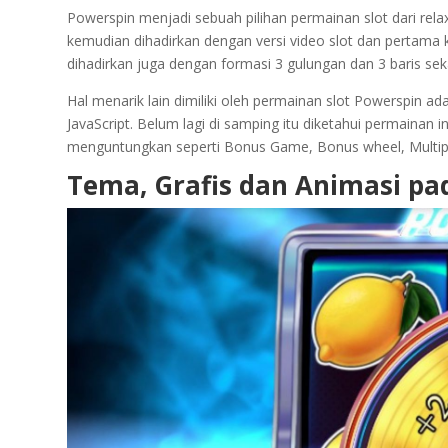
Powerspin menjadi sebuah pilihan permainan slot dari rela
kemudian dihadirkan dengan versi video slot dan pertama kal
dihadirkan juga dengan formasi 3 gulungan dan 3 baris se
Hal menarik lain dimiliki oleh permainan slot Powerspin 
JavaScript. Belum lagi di samping itu diketahui permainan i
menguntungkan seperti Bonus Game, Bonus wheel, Multiplie
Tema, Grafis dan Animasi pa