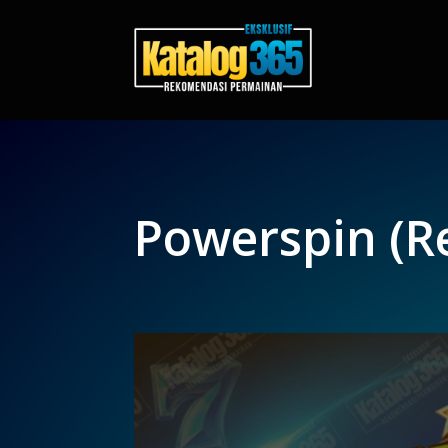
Powerspin (R