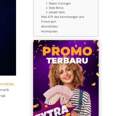
1. Respin Gulungan
2. Roda Bonus
3. Jackpot Stars
Nilai RTP dan kemenangan slot
Powerspin
Aksesibilitas
Kesimpulan
ermainan
enarik
imak