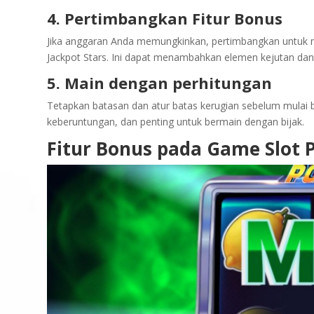
4. Pertimbangkan Fitur Bonus
Jika anggaran Anda memungkinkan, pertimbangkan untuk m
Jackpot Stars. Ini dapat menambahkan elemen kejutan d
5. Main dengan perhitungan
Tetapkan batasan dan atur batas kerugian sebelum mulai 
keberuntungan, dan penting untuk bermain dengan bijak.
Fitur Bonus pada Game Slot 