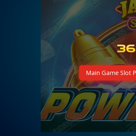
Main Game Slot P