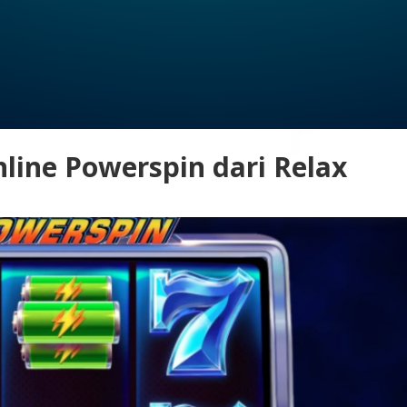
line Powerspin dari Relax