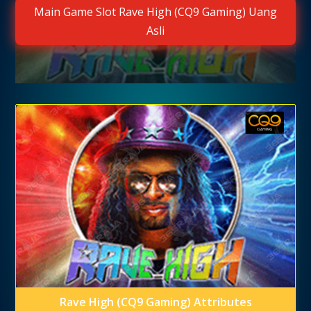
Main Game Slot Rave High (CQ9 Gaming) Uang
Asli
Rave High (CQ9 Gaming) Attributes