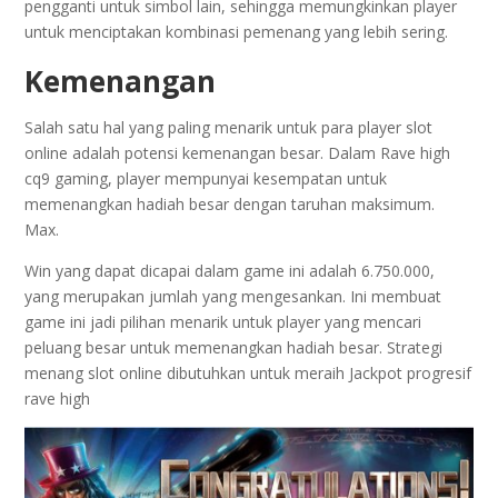
pengganti untuk simbol lain, sehingga memungkinkan player
untuk menciptakan kombinasi pemenang yang lebih sering.
Kemenangan
Salah satu hal yang paling menarik untuk para player slot
online adalah potensi kemenangan besar. Dalam Rave high
cq9 gaming, player mempunyai kesempatan untuk
memenangkan hadiah besar dengan taruhan maksimum.
Max.
Win yang dapat dicapai dalam game ini adalah 6.750.000,
yang merupakan jumlah yang mengesankan. Ini membuat
game ini jadi pilihan menarik untuk player yang mencari
peluang besar untuk memenangkan hadiah besar. Strategi
menang slot online dibutuhkan untuk meraih Jackpot progresif
rave high