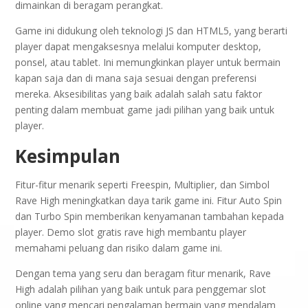
dimainkan di beragam perangkat.
Game ini didukung oleh teknologi JS dan HTML5, yang berarti
player dapat mengaksesnya melalui komputer desktop,
ponsel, atau tablet. Ini memungkinkan player untuk bermain
kapan saja dan di mana saja sesuai dengan preferensi
mereka. Aksesibilitas yang baik adalah salah satu faktor
penting dalam membuat game jadi pilihan yang baik untuk
player.
Kesimpulan
Fitur-fitur menarik seperti Freespin, Multiplier, dan Simbol
Rave High meningkatkan daya tarik game ini. Fitur Auto Spin
dan Turbo Spin memberikan kenyamanan tambahan kepada
player. Demo slot gratis rave high membantu player
memahami peluang dan risiko dalam game ini.
Dengan tema yang seru dan beragam fitur menarik, Rave
High adalah pilihan yang baik untuk para penggemar slot
online yang mencari pengalaman bermain yang mendalam