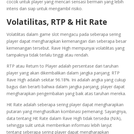
cocok untuk player yang mencari sensasi bermain yang lebih
intens dan siap untuk mengambil risiko.
Volatilitas, RTP & Hit Rate
Volatilitas dalam game slot mengacu pada seberapa sering
player dapat mengharapkan kemenangan dan seberapa besar
kemenangan tersebut. Rave High mempunyai volatilitas yang
tampaknya tidak terlalu tinggi atau rendah.
RTP atau Return to Player adalah persentase dari taruhan
player yang akan dikembalikan dalam jangka panjang. RTP
Rave High adalah sekitar 96.18%. Ini adalah angka yang cukup
bagus dan berarti bahwa dalam jangka panjang, player dapat
mengharapkan pengembalian yang baik atas taruhan mereka.
Hit Rate adalah seberapa sering player dapat mengharapkan
putaran yang menghasilkan kombinasi pemenang. Sayangnya,
data tentang Hit Rate dalam Rave High tidak tersedia (N/A),
sehingga sulit untuk memberikan informasi lebih lanjut
tentang seberapa sering player dapat mengharapkan