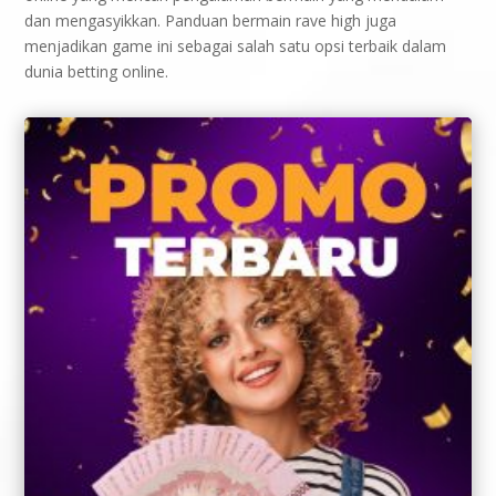
dan mengasyikkan. Panduan bermain rave high juga
menjadikan game ini sebagai salah satu opsi terbaik dalam
dunia betting online.