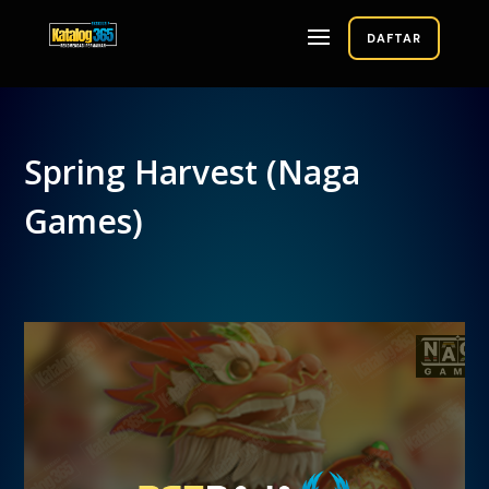
DAFTAR
Spring Harvest (Naga
Games)