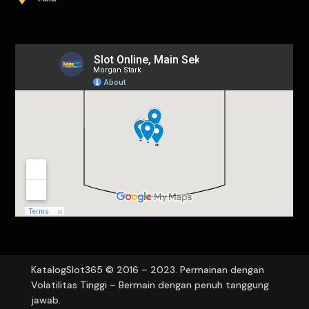
KatalogSlot365 © 2016 – 2023. Permainan dengan
Volatilitas Tinggi – Bermain dengan penuh tanggung
jawab.