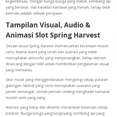
kegembiraan. Dengan bunga-bunga yang mekar, kembang api
yang bersinar, dan karakter karnaval yang meriah, setiap detik
bermain adalah sebuah perayaan.
Tampilan Visual, Audio &
Animasi Slot Spring Harvest
Desain visual Spring Harvest memancarkan keceriaan musim
semi. Warna-warni yang cerah dan ilustrasi yang indah
menciptakan atmosfer yang menyenangkan. Setiap elemen
dirancang dengan teliti untuk memberikan pengalaman visual
yang memukau.
Skor musik yang menggembirakan mengiringi setiap putaran
gulungan. Melodi yang ceria menciptakan suasana yang
penuh semangat, seolah pemain sedang menghadiri karnaval
musim semi yang riang.
Animasi yang hidup dan dinamis menambah keseruan setiap
putaran. Bunga-bunga yang bergoyang, kembang api yang