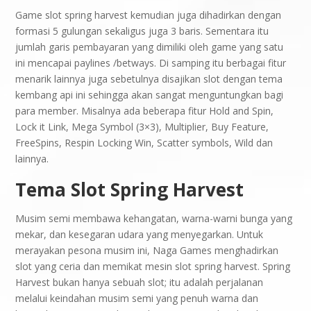
Game slot spring harvest kemudian juga dihadirkan dengan
formasi 5 gulungan sekaligus juga 3 baris. Sementara itu
jumlah garis pembayaran yang dimiliki oleh game yang satu
ini mencapai paylines /betways. Di samping itu berbagai fitur
menarik lainnya juga sebetulnya disajikan slot dengan tema
kembang api ini sehingga akan sangat menguntungkan bagi
para member. Misalnya ada beberapa fitur Hold and Spin,
Lock it Link, Mega Symbol (3×3), Multiplier, Buy Feature,
FreeSpins, Respin Locking Win, Scatter symbols, Wild dan
lainnya.
Tema Slot Spring Harvest
Musim semi membawa kehangatan, warna-warni bunga yang
mekar, dan kesegaran udara yang menyegarkan. Untuk
merayakan pesona musim ini, Naga Games menghadirkan
slot yang ceria dan memikat mesin slot spring harvest. Spring
Harvest bukan hanya sebuah slot; itu adalah perjalanan
melalui keindahan musim semi yang penuh warna dan