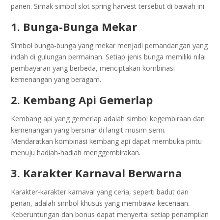
panen. Simak simbol slot spring harvest tersebut di bawah ini:
1. Bunga-Bunga Mekar
Simbol bunga-bunga yang mekar menjadi pemandangan yang
indah di gulungan permainan. Setiap jenis bunga memiliki nilai
pembayaran yang berbeda, menciptakan kombinasi
kemenangan yang beragam.
2. Kembang Api Gemerlap
Kembang api yang gemerlap adalah simbol kegembiraan dan
kemenangan yang bersinar di langit musim semi.
Mendaratkan kombinasi kembang api dapat membuka pintu
menuju hadiah-hadiah menggembirakan.
3. Karakter Karnaval Berwarna
Karakter-karakter karnaval yang ceria, seperti badut dan
penari, adalah simbol khusus yang membawa keceriaan.
Keberuntungan dan bonus dapat menyertai setiap penampilan