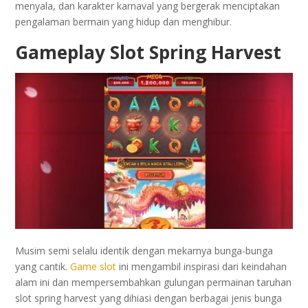
menyala, dan karakter karnaval yang bergerak menciptakan
pengalaman bermain yang hidup dan menghibur.
Gameplay Slot Spring Harvest
Musim semi selalu identik dengan mekarnya bunga-bunga
yang cantik.
Game slot
ini mengambil inspirasi dari keindahan
alam ini dan mempersembahkan gulungan permainan taruhan
slot spring harvest yang dihiasi dengan berbagai jenis bunga