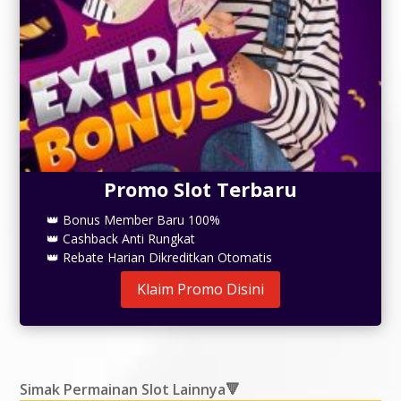
Promo Slot Terbaru
👑 Bonus Member Baru 100%
👑 Cashback Anti Rungkat
👑 Rebate Harian Dikreditkan Otomatis
Klaim Promo Disini
Simak Permainan Slot Lainnya🔻