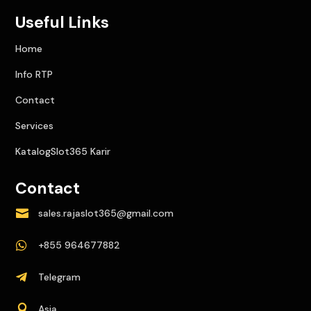
Useful Links
Home
Info RTP
Contact
Services
KatalogSlot365 Karir
Contact

sales.rajaslot365@gmail.com

+855 964677882

Telegram

Asia