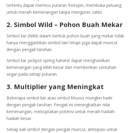
tertentu dapat memicu putaran freespin, membuka peluang
untuk meraih kemenangan tanpa menguras saldo.
2. Simbol Wild – Pohon Buah Mekar
Simbol liar (Wild) dalam bentuk pohon buah yang mekar tidak
hanya menggantikan simbol lain tetapi juga dapat muncul
dengan pengali taruhan.
Simbol liar jackpot spring harvest dapat menghasilkan
kemenangan yang lebih besar dan memberikan sentuhan
segar pada setiap putaran.
3. Multiplier yang Meningkat
Beberapa simbol liar atau simbol khusus mungkin hadir
dengan pengali taruhan. Pengali ini meningkatkan nilai
kemenangan, menciptakan potensi untuk meraih hadiah-
hadiah besar.
Setiap kali simbol dengan pengali muncul, antisipasi untuk