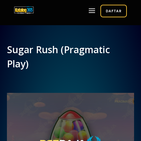
DAFTAR
Sugar Rush (Pragmatic
Play)