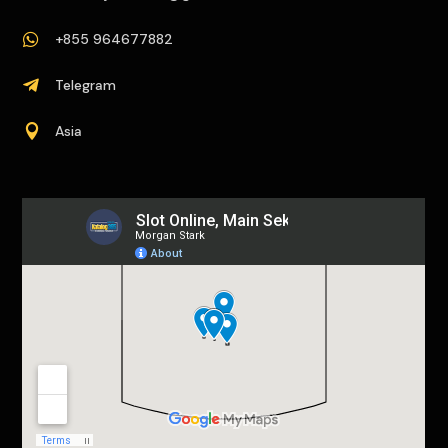

+855 964677882

Telegram

Asia