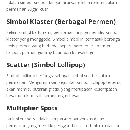
adalah simbol-simbol dengan nilai yang lebih rendah dalam
permainan Sugar Rush.
Simbol Klaster (Berbagai Permen)
Selain simbol kartu remi, permainan ini juga memiliki simbol
klaster yang menggoda. Simbol-simbol ini termasuk berbagai
jenis permen yang berbeda, seperti permen jeli, permen
lollipop, permen gummy bear, dan banyak lagi.
Scatter (Simbol Lollipop)
Simbol Lollipop berfungsi sebagai simbol scatter dalam
permainan. Mengumpulkan sejumlah simbol Lollipop tertentu
akan memicu putaran gratis, yang merupakan kesempatan
besar untuk meraih kemenangan besar.
Multiplier Spots
Multiplier spots adalah tempat-tempat khusus dalam
permainan yang memiliki pengganda nilai tertentu, mulai dari