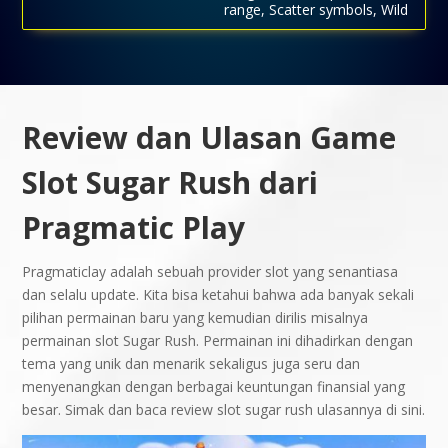
range, Scatter symbols, Wild
Review dan Ulasan Game
Slot Sugar Rush dari
Pragmatic Play
Pragmaticlay adalah sebuah provider slot yang senantiasa
dan selalu update. Kita bisa ketahui bahwa ada banyak sekali
pilihan permainan baru yang kemudian dirilis misalnya
permainan slot Sugar Rush. Permainan ini dihadirkan dengan
tema yang unik dan menarik sekaligus juga seru dan
menyenangkan dengan berbagai keuntungan finansial yang
besar. Simak dan baca review slot sugar rush ulasannya di sini.