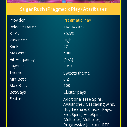
Sugar Rush (Pragmatic Play) Attributes
Provider :
Pragmatic Play
Release Date :
16/06/2022
RTP :
95.5%
Variance :
High
Rank :
22
MaxWin :
5000
Hit Frequency :
(N/A)
Layout :
7 x 7
Theme :
Sweets theme
Min Bet :
0.2
Max Bet :
100
BetWays :
Cluster pays
Features :
Additional Free Spins,
Avalanche / Cascading wins,
Buy Feature, Cluster Pays,
FreeSpins, FreeSpins
Multiplier, Multiplier,
Progressive Jackpot, RTP