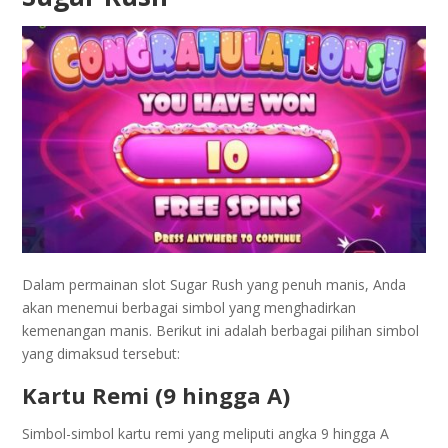
Dalam permainan slot Sugar Rush yang penuh manis, Anda
akan menemui berbagai simbol yang menghadirkan
kemenangan manis. Berikut ini adalah berbagai pilihan simbol
yang dimaksud tersebut:
Kartu Remi (9 hingga A)
Simbol-simbol kartu remi yang meliputi angka 9 hingga A