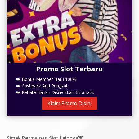
Promo Slot Terbaru
👑 Bonus Member Baru 100%
👑 Cashback Anti Rungkat
👑 Rebate Harian Dikreditkan Otomatis
Klaim Promo Disini
Simak Permainan Slot Lainnya🔻