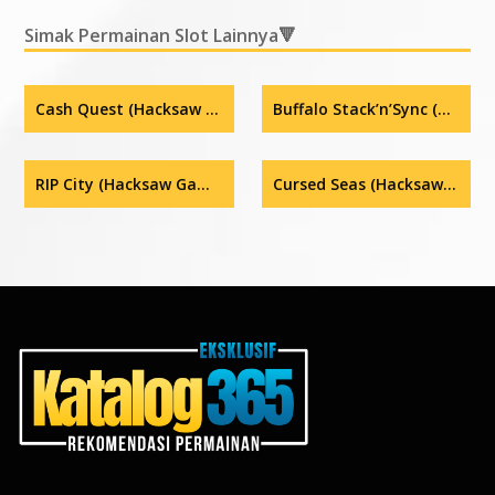
Simak Permainan Slot Lainnya🔻
Cash Quest (Hacksaw Gaming)
Buffalo Stack’n’Sync (Hacksaw Gaming)
RIP City (Hacksaw Gaming)
Cursed Seas (Hacksaw Gaming)