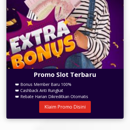
Promo Slot Terbaru
👑 Bonus Member Baru 100%
👑 Cashback Anti Rungkat
👑 Rebate Harian Dikreditkan Otomatis
Klaim Promo Disini