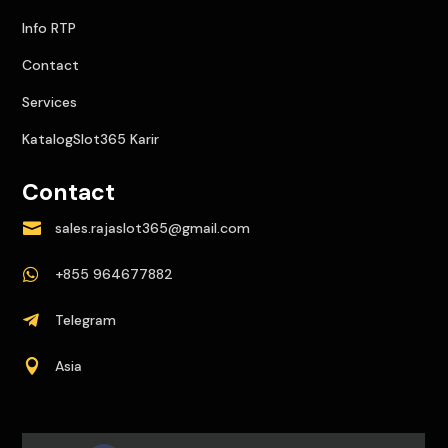
Info RTP
Contact
Services
KatalogSlot365 Karir
Contact

sales.rajaslot365@gmail.com

+855 964677882

Telegram

Asia