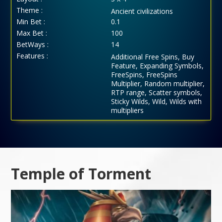
Theme :
Ancient civilizations
Min Bet :
0.1
Max Bet :
100
BetWays :
14
Features :
Additional Free Spins, Buy
Feature, Expanding Symbols,
FreeSpins, FreeSpins
Multiplier, Random multiplier,
RTP range, Scatter symbols,
Sticky Wilds, Wild, Wilds with
multipliers
Temple of Torment