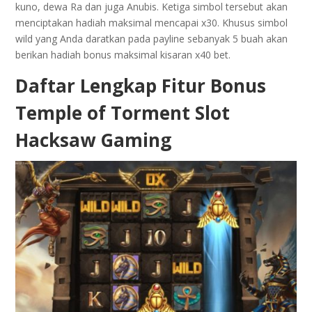
kuno, dewa Ra dan juga Anubis. Ketiga simbol tersebut akan
menciptakan hadiah maksimal mencapai x30. Khusus simbol
wild yang Anda daratkan pada payline sebanyak 5 buah akan
berikan hadiah bonus maksimal kisaran x40 bet.
Daftar Lengkap Fitur Bonus
Temple of Torment Slot
Hacksaw Gaming