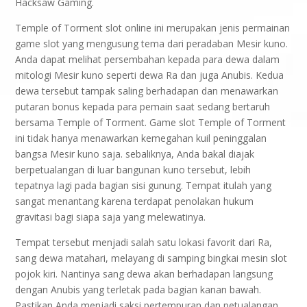
Hacksaw Gaming.
Temple of Torment slot online ini merupakan jenis permainan
game slot yang mengusung tema dari peradaban Mesir kuno.
Anda dapat melihat persembahan kepada para dewa dalam
mitologi Mesir kuno seperti dewa Ra dan juga Anubis. Kedua
dewa tersebut tampak saling berhadapan dan menawarkan
putaran bonus kepada para pemain saat sedang bertaruh
bersama Temple of Torment.
Game slot Temple of Torment
ini tidak hanya menawarkan kemegahan kuil peninggalan
bangsa Mesir kuno saja. sebaliknya, Anda bakal diajak
berpetualangan di luar bangunan kuno tersebut, lebih
tepatnya lagi pada bagian sisi gunung. Tempat itulah yang
sangat menantang karena terdapat penolakan hukum
gravitasi bagi siapa saja yang melewatinya.
Tempat tersebut menjadi salah satu lokasi favorit dari Ra,
sang dewa matahari, melayang di samping bingkai mesin slot
pojok kiri. Nantinya sang dewa akan berhadapan langsung
dengan Anubis yang terletak pada bagian kanan bawah.
Pastikan Anda menjadi saksi pertempuran dan petualangan