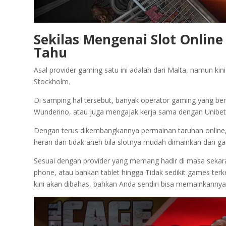
Sekilas Mengenai Slot Onlin
Tahu
Asal provider gaming satu ini adalah dari Malta, namun kin
Stockholm.
Di samping hal tersebut, banyak operator gaming yang berha
Wunderino, atau juga mengajak kerja sama dengan Unibet
Dengan terus dikembangkannya permainan taruhan online, 
heran dan tidak aneh bila slotnya mudah dimainkan dan 
Sesuai dengan provider yang memang hadir di masa sek
phone, atau bahkan tablet hingga Tidak sedikit games ter
kini akan dibahas, bahkan Anda sendiri bisa memainkannya