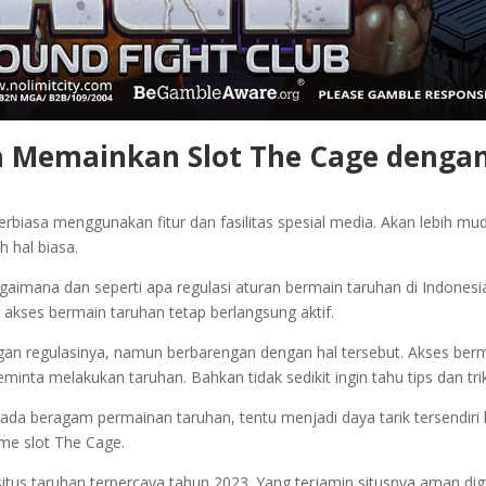
Memainkan Slot The Cage denga
rbiasa menggunakan fitur dan fasilitas spesial media. Akan lebih mu
 hal biasa.
gaimana dan seperti apa regulasi aturan bermain taruhan di Indonesia
 akses bermain taruhan tetap berlangsung aktif.
gan regulasinya, namun berbarengan dengan hal tersebut. Akses ber
inta melakukan taruhan. Bahkan tidak sedikit ingin tahu tips dan tri
ada beragam permainan taruhan, tentu menjadi daya tarik tersendiri 
ame slot The Cage.
itus taruhan terpercaya tahun 2023. Yang terjamin situsnya aman di