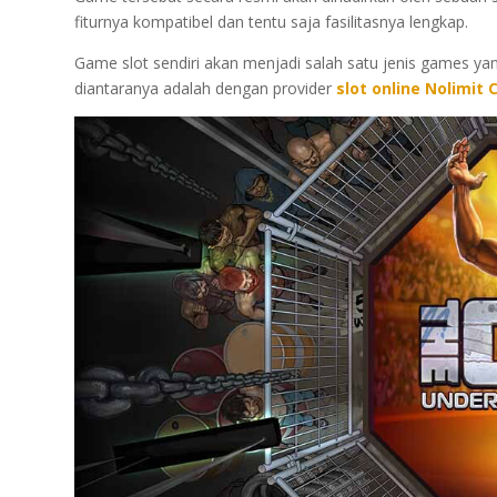
fiturnya kompatibel dan tentu saja fasilitasnya lengkap.
Game slot sendiri akan menjadi salah satu jenis games yan
diantaranya adalah dengan provider
slot online Nolimit C