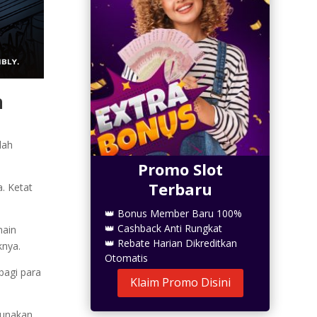
n
dah
Promo Slot
Terbaru
. Ketat
👑 Bonus Member Baru 100%
👑 Cashback Anti Rungkat
main
👑 Rebate Harian Dikreditkan
knya.
Otomatis
bagi para
Klaim Promo Disini
gunakan,