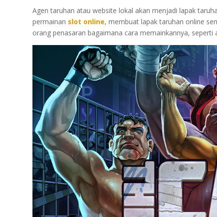
Agen taruhan atau website lokal akan menjadi lapak taruh
permainan
slot online
, membuat lapak taruhan online se
orang penasaran bagaimana cara memainkannya, seperti a