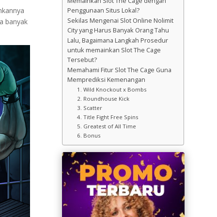
Memainkan Slot The Cage dengan
inkannya
Penggunaan Situs Lokal?
Sekilas Mengenai Slot Online Nolimit
ya banyak
City yang Harus Banyak Orang Tahu
Lalu, Bagaimana Langkah Prosedur
untuk memainkan Slot The Cage
Tersebut?
Memahami Fitur Slot The Cage Guna
Memprediksi Kemenangan
1. Wild Knockout x Bombs
2. Roundhouse Kick
3. Scatter
4. Title Fight Free Spins
5. Greatest of All Time
6. Bonus