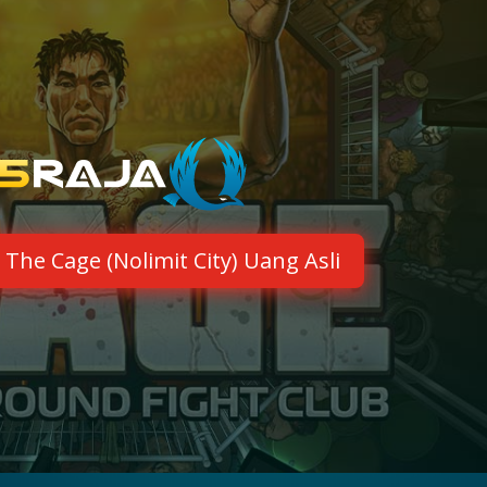
The Cage (Nolimit City) Uang Asli