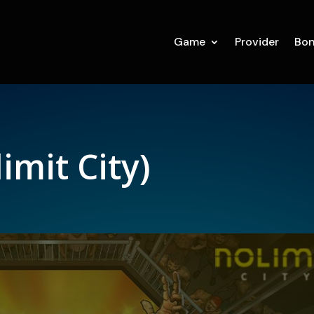
Game
Provider
Bon
imit City)