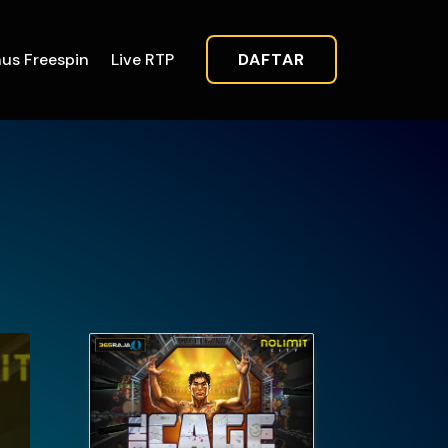
us Freespin
Live RTP
DAFTAR