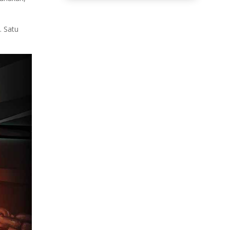
. Satu