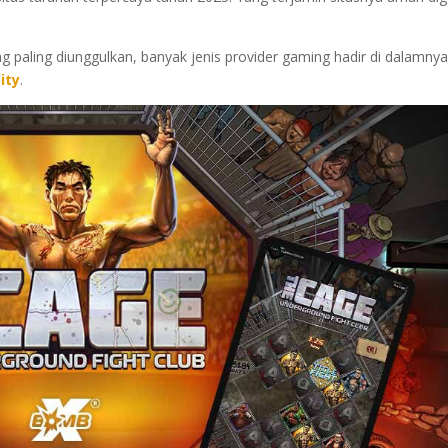
g paling diunggulkan, banyak jenis provider gaming hadir di dalamnya
ity
.