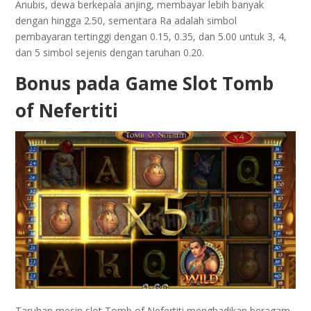
Anubis, dewa berkepala anjing, membayar lebih banyak
dengan hingga 2.50, sementara Ra adalah simbol
pembayaran tertinggi dengan 0.15, 0.35, dan 5.00 untuk 3, 4,
dan 5 simbol sejenis dengan taruhan 0.20.
Bonus pada Game Slot Tomb
of Nefertiti
Taruhan mesin slot Tomb of Nefertiti menghadikan beragam