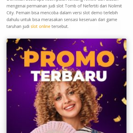
mengenai permainan judi slot Tomb of Nefertiti dari Nolimit
City. Pemain bisa mencoba dalam versi slot demo terlebih
dahulu untuk bisa merasakan sensasi keseruan dari game
taruhan judi
slot online
tersebut.