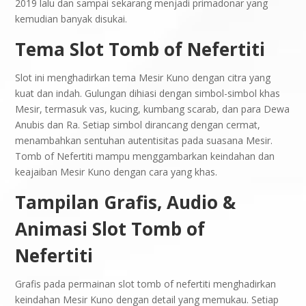
2019 lalu dan sampai sekarang menjadi primadonar yang
kemudian banyak disukai.
Tema Slot Tomb of Nefertiti
Slot ini menghadirkan tema Mesir Kuno dengan citra yang
kuat dan indah. Gulungan dihiasi dengan simbol-simbol khas
Mesir, termasuk vas, kucing, kumbang scarab, dan para Dewa
Anubis dan Ra. Setiap simbol dirancang dengan cermat,
menambahkan sentuhan autentisitas pada suasana Mesir.
Tomb of Nefertiti mampu menggambarkan keindahan dan
keajaiban Mesir Kuno dengan cara yang khas.
Tampilan Grafis, Audio &
Animasi Slot Tomb of
Nefertiti
Grafis pada permainan slot tomb of nefertiti menghadirkan
keindahan Mesir Kuno dengan detail yang memukau. Setiap