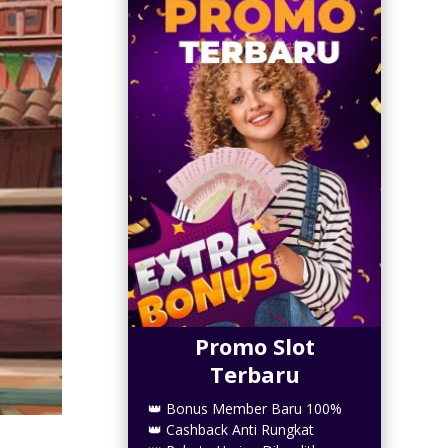
Promo Slot
Terbaru
👑 Bonus Member Baru 100%
👑 Cashback Anti Rungkat