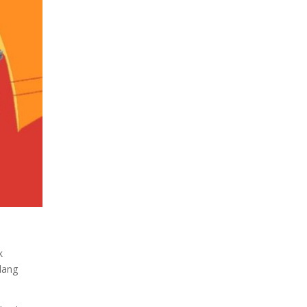
k
dang