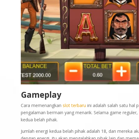
Gameplay
Cara memenangkan
slot terbaru
ini adalah salah satu hal
pengalaman bermain yang menarik. Selama game reguler, 
kedua belah pihak.
Jumlah energi kedua belah pihak adalah 18, dan mereka ak
dengan energi, itu akan mengalahkan pihak lain dan memas