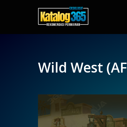
Wild West (A