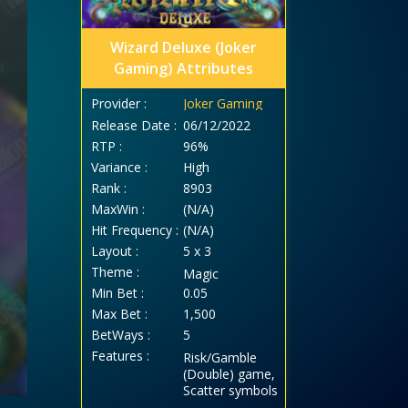
Wizard Deluxe (Joker
Gaming) Attributes
Provider :
Joker Gaming
Release Date :
06/12/2022
RTP :
96%
Variance :
High
Rank :
8903
MaxWin :
(N/A)
Hit Frequency :
(N/A)
Layout :
5 x 3
Theme :
Magic
Min Bet :
0.05
Max Bet :
1,500
BetWays :
5
Features :
Risk/Gamble
(Double) game,
Scatter symbols