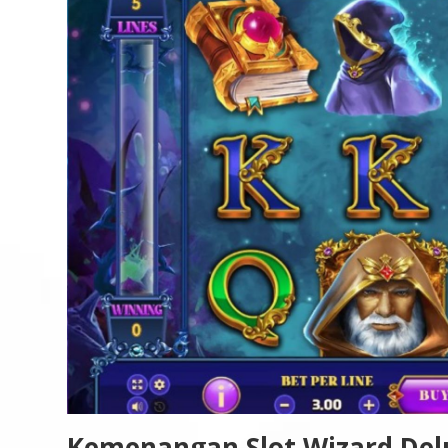
Kemenangan Slot Wizard Del