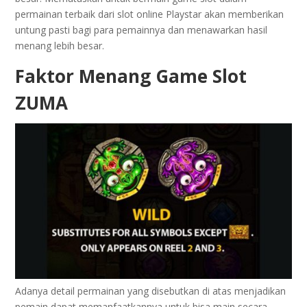
permainan terbaik dari slot online Playstar akan memberikan
untung pasti bagi para pemainnya dan menawarkan hasil
menang lebih besar.
Faktor Menang Game Slot
ZUMA
Adanya detail permainan yang disebutkan di atas menjadikan
pemain dapat memanfaatkannya untuk bisa main secara