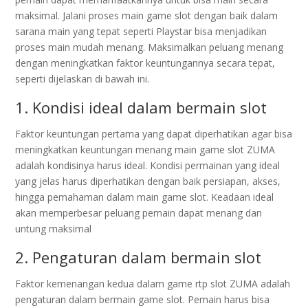
maksimal. Jalani proses main game slot dengan baik dalam
sarana main yang tepat seperti Playstar bisa menjadikan
proses main mudah menang. Maksimalkan peluang menang
dengan meningkatkan faktor keuntungannya secara tepat,
seperti dijelaskan di bawah ini.
1. Kondisi ideal dalam bermain slot
Faktor keuntungan pertama yang dapat diperhatikan agar bisa
meningkatkan keuntungan menang main game slot ZUMA
adalah kondisinya harus ideal. Kondisi permainan yang ideal
yang jelas harus diperhatikan dengan baik persiapan, akses,
hingga pemahaman dalam main game slot. Keadaan ideal
akan memperbesar peluang pemain dapat menang dan
untung maksimal
2. Pengaturan dalam bermain slot
Faktor kemenangan kedua dalam game rtp slot ZUMA adalah
pengaturan dalam bermain game slot. Pemain harus bisa