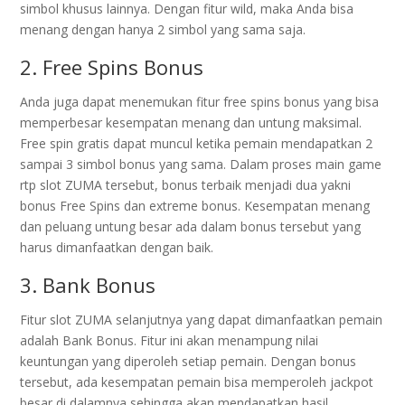
simbol khusus lainnya. Dengan fitur wild, maka Anda bisa
menang dengan hanya 2 simbol yang sama saja.
2. Free Spins Bonus
Anda juga dapat menemukan fitur free spins bonus yang bisa
memperbesar kesempatan menang dan untung maksimal.
Free spin gratis dapat muncul ketika pemain mendapatkan 2
sampai 3 simbol bonus yang sama. Dalam proses main game
rtp slot ZUMA tersebut, bonus terbaik menjadi dua yakni
bonus Free Spins dan extreme bonus. Kesempatan menang
dan peluang untung besar ada dalam bonus tersebut yang
harus dimanfaatkan dengan baik.
3. Bank Bonus
Fitur slot ZUMA selanjutnya yang dapat dimanfaatkan pemain
adalah Bank Bonus. Fitur ini akan menampung nilai
keuntungan yang diperoleh setiap pemain. Dengan bonus
tersebut, ada kesempatan pemain bisa memperoleh jackpot
besar di dalamnya sehingga akan mendapatkan hasil