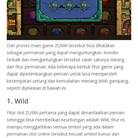
Dari proses main game ZUMA tersebut bisa dikatakan
sebagai permainan yang dapat menguntungkan. Kondisi
terbaik dan menguntungkan tersebut salah satunya datang
dari fitur permainan. Ada beberapa bentuk fitur game yang
dapat dipertimbangkan pemain untuk bisa memperoleh
kesempatan untung dan kemudahan menang lebih gampang,
seperti dijelaskan di bawah ini.
1. Wild
Fitur slot ZUMA pertama yang dapat dimanfaatkan pemain
sehingga bisa memberikan keuntungan adalah Wild, fitur ini
mampu menggantikan semua simbol yang ada dalam
permainan slot online tersebut kecuali simbol bonus dan