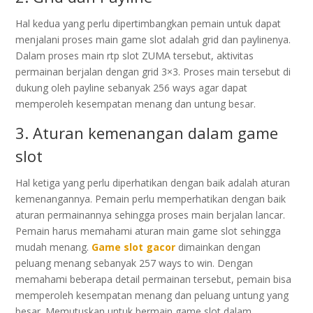
Hal kedua yang perlu dipertimbangkan pemain untuk dapat
menjalani proses main game slot adalah grid dan paylinenya.
Dalam proses main rtp slot ZUMA tersebut, aktivitas
permainan berjalan dengan grid 3×3. Proses main tersebut di
dukung oleh payline sebanyak 256 ways agar dapat
memperoleh kesempatan menang dan untung besar.
3. Aturan kemenangan dalam game
slot
Hal ketiga yang perlu diperhatikan dengan baik adalah aturan
kemenangannya. Pemain perlu memperhatikan dengan baik
aturan permainannya sehingga proses main berjalan lancar.
Pemain harus memahami aturan main game slot sehingga
mudah menang.
Game slot gacor
dimainkan dengan
peluang menang sebanyak 257 ways to win. Dengan
memahami beberapa detail permainan tersebut, pemain bisa
memperoleh kesempatan menang dan peluang untung yang
besar. Memutuskan untuk bermain game slot dalam