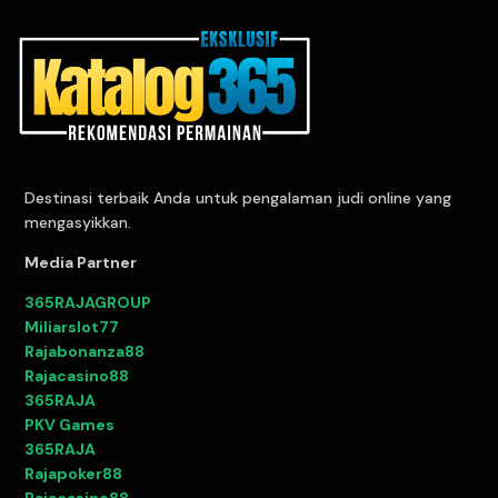
Destinasi terbaik Anda untuk pengalaman judi online yang
mengasyikkan.
Media Partner
365RAJAGROUP
Miliarslot77
Rajabonanza88
Rajacasino88
365RAJA
PKV Games
365RAJA
Rajapoker88