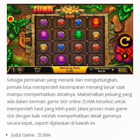
Sebagai permainan yang menarik dan menguntungkan,
pemain bisa memperoleh kesempatan menang besar saat
mampu memperhatikan detailnya. Maksimalkan peluang yang
ada dalam bermain game slot online ZUMA tersebut untuk
memperoleh hasil yang lebih pasti. Jalani proses main game
slot dengan baik setelah memperhatikan detail gamenya
secara tepat, seperti dijelaskan di bawah ini.
Judul Game : ZUMA