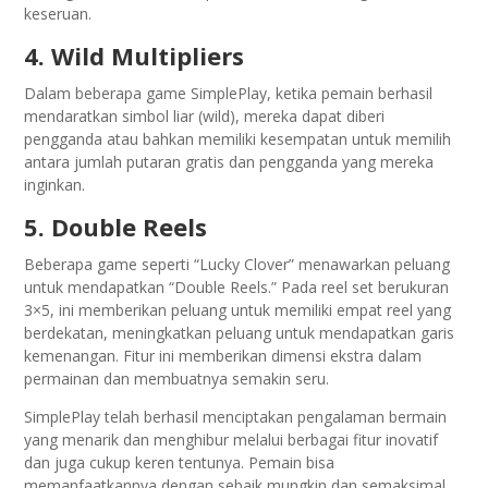
keseruan.
4. Wild Multipliers
Dalam beberapa game SimplePlay, ketika pemain berhasil
mendaratkan simbol liar (wild), mereka dapat diberi
pengganda atau bahkan memiliki kesempatan untuk memilih
antara jumlah putaran gratis dan pengganda yang mereka
inginkan.
5. Double Reels
Beberapa game seperti “Lucky Clover” menawarkan peluang
untuk mendapatkan “Double Reels.” Pada reel set berukuran
3×5, ini memberikan peluang untuk memiliki empat reel yang
berdekatan, meningkatkan peluang untuk mendapatkan garis
kemenangan. Fitur ini memberikan dimensi ekstra dalam
permainan dan membuatnya semakin seru.
SimplePlay telah berhasil menciptakan pengalaman bermain
yang menarik dan menghibur melalui berbagai fitur inovatif
dan juga cukup keren tentunya. Pemain bisa
memanfaatkannya dengan sebaik mungkin dan semaksimal