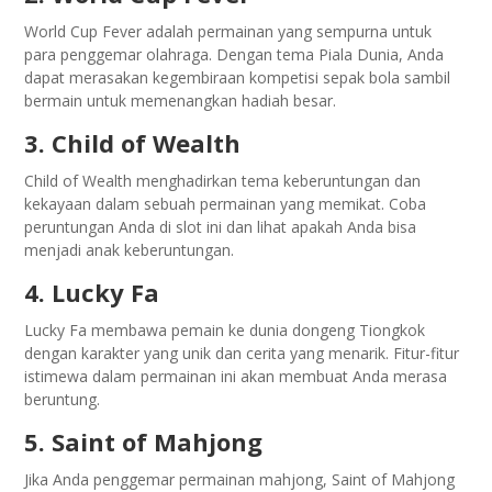
World Cup Fever adalah permainan yang sempurna untuk
para penggemar olahraga. Dengan tema Piala Dunia, Anda
dapat merasakan kegembiraan kompetisi sepak bola sambil
bermain untuk memenangkan hadiah besar.
3. Child of Wealth
Child of Wealth menghadirkan tema keberuntungan dan
kekayaan dalam sebuah permainan yang memikat. Coba
peruntungan Anda di slot ini dan lihat apakah Anda bisa
menjadi anak keberuntungan.
4. Lucky Fa
Lucky Fa membawa pemain ke dunia dongeng Tiongkok
dengan karakter yang unik dan cerita yang menarik. Fitur-fitur
istimewa dalam permainan ini akan membuat Anda merasa
beruntung.
5. Saint of Mahjong
Jika Anda penggemar permainan mahjong, Saint of Mahjong