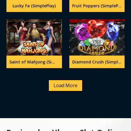
Lucky Fa (SimplePlay)
Fruit Poppers (SimplePlay)
Saint of Mahjong (SimplePlay)
Diamond Crush (SimplePlay)
Load More