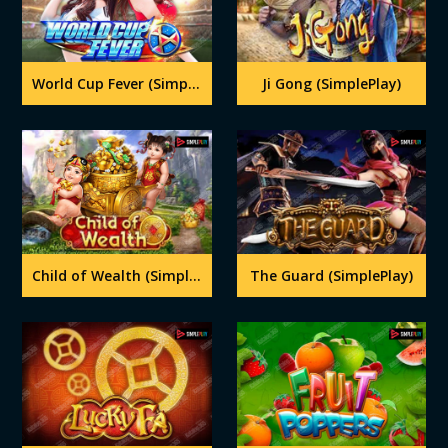
World Cup Fever (SimplePlay)
Ji Gong (SimplePlay)
Child of Wealth (SimplePlay)
The Guard (SimplePlay)