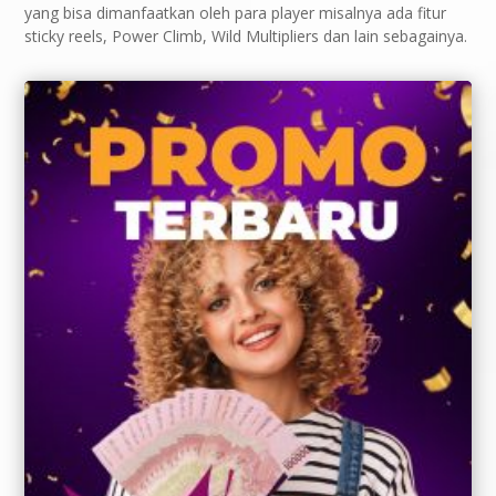
yang bisa dimanfaatkan oleh para player misalnya ada fitur
sticky reels, Power Climb, Wild Multipliers dan lain sebagainya.