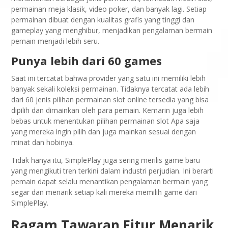
permainan meja klasik, video poker, dan banyak lagi. Setiap
permainan dibuat dengan kualitas grafis yang tinggi dan
gameplay yang menghibur, menjadikan pengalaman bermain
pemain menjadi lebih seru.
Punya lebih dari 60 games
Saat ini tercatat bahwa provider yang satu ini memiliki lebih
banyak sekali koleksi permainan. Tidaknya tercatat ada lebih
dari 60 jenis pilihan permainan slot online tersedia yang bisa
dipilih dan dimainkan oleh para pemain. Kemarin juga lebih
bebas untuk menentukan pilihan permainan slot Apa saja
yang mereka ingin pilih dan juga mainkan sesuai dengan
minat dan hobinya.
Tidak hanya itu, SimplePlay juga sering merilis game baru
yang mengikuti tren terkini dalam industri perjudian. Ini berarti
pemain dapat selalu menantikan pengalaman bermain yang
segar dan menarik setiap kali mereka memilih game dari
SimplePlay.
Ragam Tawaran Fitur Menarik