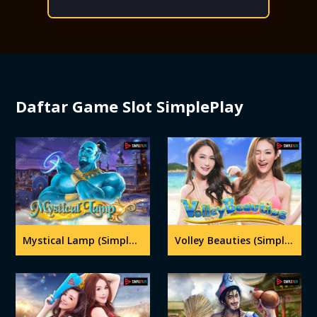
Daftar Game Slot SimplePlay
Mystical Lamp (SimplePlay)
Volley Beauties (SimplePlay)