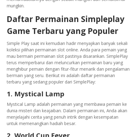
mungkin.
Daftar Permainan Simpleplay
Game Terbaru yang Populer
Simple Play saat ini kemudian hadir menyajikan banyak sekali
koleksi pilihan permainan slot online. Anda para pemain yang
mau bermain permainan slot pastinya disarankan. SimplePlay
terus memperbarui dan meluncurkan permainan baru yang
menghibur pemain dengan fitur-fitur menarik dan pengalaman
bermain yang seru. Berikut ini adalah daftar permainan
terbaru yang sedang populer dari SimplePlay:
1. Mystical Lamp
Mystical Lamp adalah permainan yang membawa pemain ke
dunia misteri dan keajaiban. Dalam permainan ini, Anda akan
menjelajahi cerita yang penuh intrik dengan kesempatan
untuk memenangkan hadiah besar.
2. World Cup Fever