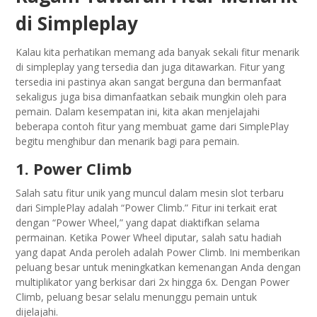
di Simpleplay
Kalau kita perhatikan memang ada banyak sekali fitur menarik
di simpleplay yang tersedia dan juga ditawarkan. Fitur yang
tersedia ini pastinya akan sangat berguna dan bermanfaat
sekaligus juga bisa dimanfaatkan sebaik mungkin oleh para
pemain. Dalam kesempatan ini, kita akan menjelajahi
beberapa contoh fitur yang membuat game dari SimplePlay
begitu menghibur dan menarik bagi para pemain.
1. Power Climb
Salah satu fitur unik yang muncul dalam mesin slot terbaru
dari SimplePlay adalah “Power Climb.” Fitur ini terkait erat
dengan “Power Wheel,” yang dapat diaktifkan selama
permainan. Ketika Power Wheel diputar, salah satu hadiah
yang dapat Anda peroleh adalah Power Climb. Ini memberikan
peluang besar untuk meningkatkan kemenangan Anda dengan
multiplikator yang berkisar dari 2x hingga 6x. Dengan Power
Climb, peluang besar selalu menunggu pemain untuk
dijelajahi.