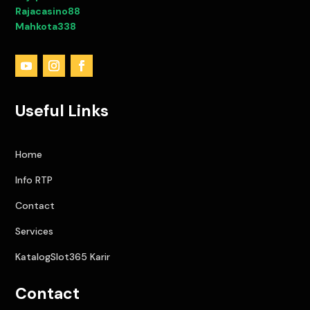
Rajacasino88
Mahkota338
Useful Links
Home
Info RTP
Contact
Services
KatalogSlot365 Karir
Contact