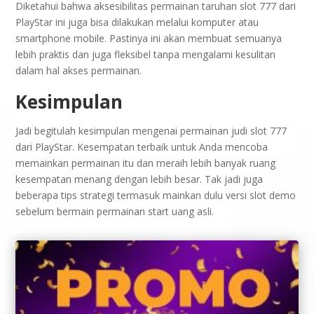
Diketahui bahwa aksesibilitas permainan taruhan slot 777 dari
PlayStar ini juga bisa dilakukan melalui komputer atau
smartphone mobile. Pastinya ini akan membuat semuanya
lebih praktis dan juga fleksibel tanpa mengalami kesulitan
dalam hal akses permainan.
Kesimpulan
Jadi begitulah kesimpulan mengenai permainan judi slot 777
dari PlayStar. Kesempatan terbaik untuk Anda mencoba
memainkan permainan itu dan meraih lebih banyak ruang
kesempatan menang dengan lebih besar. Tak jadi juga
beberapa tips strategi termasuk mainkan dulu versi slot demo
sebelum bermain permainan start uang asli.