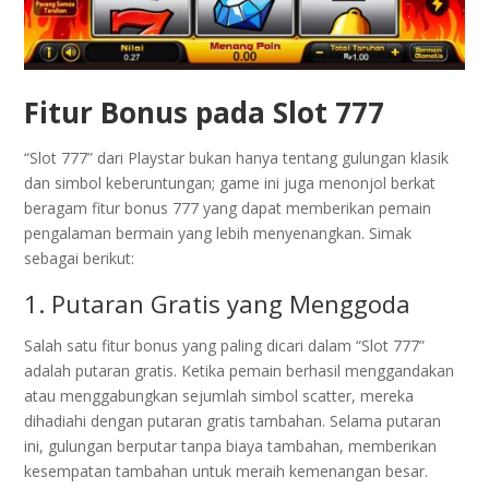
Fitur Bonus pada Slot 777
“Slot 777” dari Playstar bukan hanya tentang gulungan klasik
dan simbol keberuntungan; game ini juga menonjol berkat
beragam fitur bonus 777 yang dapat memberikan pemain
pengalaman bermain yang lebih menyenangkan. Simak
sebagai berikut:
1. Putaran Gratis yang Menggoda
Salah satu fitur bonus yang paling dicari dalam “Slot 777”
adalah putaran gratis. Ketika pemain berhasil menggandakan
atau menggabungkan sejumlah simbol scatter, mereka
dihadiahi dengan putaran gratis tambahan. Selama putaran
ini, gulungan berputar tanpa biaya tambahan, memberikan
kesempatan tambahan untuk meraih kemenangan besar.