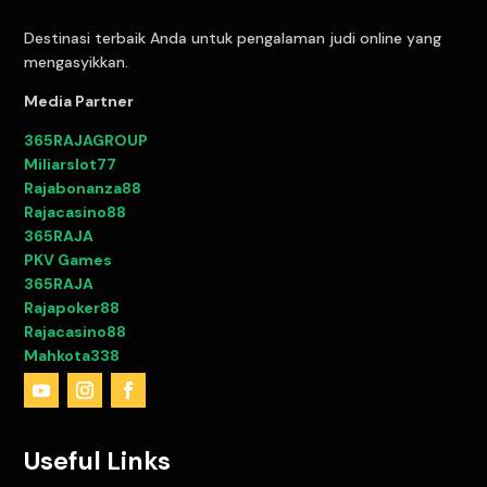
Destinasi terbaik Anda untuk pengalaman judi online yang
mengasyikkan.
Media Partner
365RAJAGROUP
Miliarslot77
Rajabonanza88
Rajacasino88
365RAJA
PKV Games
365RAJA
Rajapoker88
Rajacasino88
Mahkota338
Useful Links