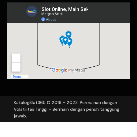
KatalogSlot365 © 2016 – 2023. Permainan dengan
Volatilitas Tinggi – Bermain dengan penuh tanggung
jawab.