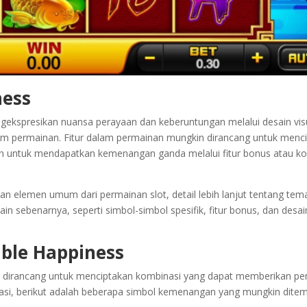
ness
ekspresikan nuansa perayaan dan keberuntungan melalui desain vis
dalam permainan. Fitur dalam permainan mungkin dirancang untuk menc
n untuk mendapatkan kemenangan ganda melalui fitur bonus atau k
dan elemen umum dari permainan slot, detail lebih lanjut tentang te
sebenarnya, seperti simbol-simbol spesifik, fitur bonus, dan desain
ble Happiness
 dirancang untuk menciptakan kombinasi yang dapat memberikan p
iasi, berikut adalah beberapa simbol kemenangan yang mungkin dite