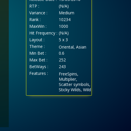
RTP :
(N/A)
Variance :
Medium
Rank :
10234
MaxWin :
1000
Hit Frequency :
(N/A)
Layout :
5 x 3
Theme :
Oriental, Asian
Min Bet :
0.6
Max Bet :
252
BetWays :
243
Features :
FreeSpins,
Multiplier,
Scatter symbols,
Sticky Wilds, Wild