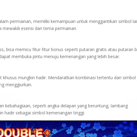
alam permainan, memiliki kemampuan untuk menggantikan simbol la
mewakili esensi dari tema permainan.
s, bisa memicu fitur-fitur bonus seperti putaran gratis atau putaran 
 dapat membuka pintu menuju kemenangan yang lebih besar.
pot khusus mungkin hadir. Mendaratkan kombinasi tertentu dari simbol
ng menggiurkan.
n kebahagiaan, seperti angka delapan yang beruntung, lambang
n hadir sebagai simbol kemenangan tinggi.