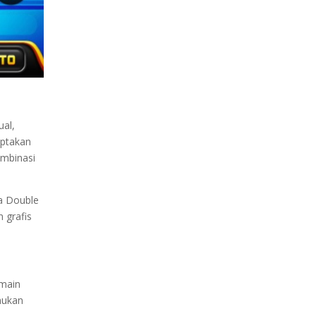
ual,
iptakan
ombinasi
ma Double
 grafis
emain
mukan