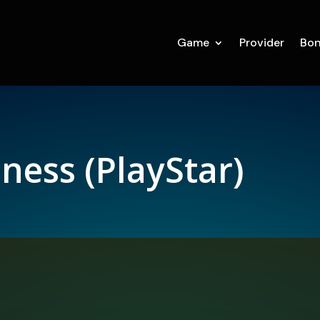
Game
Provider
Bon
ness (PlayStar)