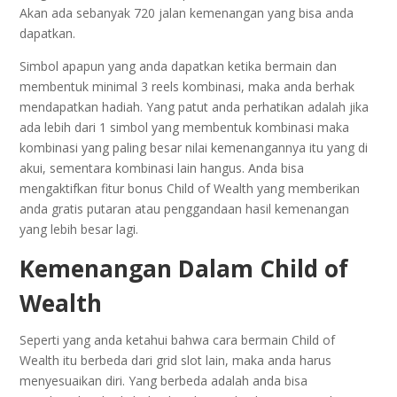
Akan ada sebanyak 720 jalan kemenangan yang bisa anda
dapatkan.
Simbol apapun yang anda dapatkan ketika bermain dan
membentuk minimal 3 reels kombinasi, maka anda berhak
mendapatkan hadiah. Yang patut anda perhatikan adalah jika
ada lebih dari 1 simbol yang membentuk kombinasi maka
kombinasi yang paling besar nilai kemenangannya itu yang di
akui, sementara kombinasi lain hangus. Anda bisa
mengaktifkan fitur bonus Child of Wealth yang memberikan
anda gratis putaran atau penggandaan hasil kemenangan
yang lebih besar lagi.
Kemenangan Dalam Child of
Wealth
Seperti yang anda ketahui bahwa cara bermain Child of
Wealth itu berbeda dari grid slot lain, maka anda harus
menyesuaikan diri. Yang berbeda adalah anda bisa