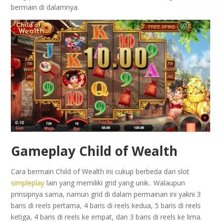
bermain di dalamnya.
Gameplay Child of Wealth
Cara bermain Child of Wealth ini cukup berbeda dari slot
simpleplay
lain yang memiliki grid yang unik.. Walaupun
prinsipnya sama, namun grid di dalam permainan ini yakni 3
baris di reels pertama, 4 baris di reels kedua, 5 baris di reels
ketiga, 4 baris di reels ke empat, dan 3 baris di reels ke lima.