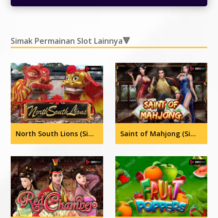
Simak Permainan Slot Lainnya🔻
North South Lions (SimplePlay)
Saint of Mahjong (SimplePlay)