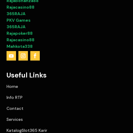
Rajabonanza88
Rajacasino88
365RAJA
PKV Games
365RAJA
Rajapoker88
Rajacasino88
Mahkota338
Useful Links
Home
Info RTP
Contact
Services
KatalogSlot365 Karir