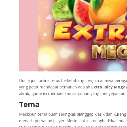
Dunia judi online terus berkembang dengan adanya bera
yang patut mendapat perhatian adalah
Extra Juicy Meg
akrab, game ini memberikan sentuhan yang menyegarkan 
Tema
Meskipun tema buah seringkali dianggap klasik dan kuran
menarik perhatian player. Mesin slot ini menghadirkan nu