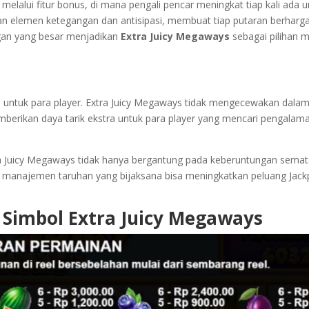
lalui fitur bonus, di mana pengali pencar meningkat tiap kali ada u
elemen ketegangan dan antisipasi, membuat tiap putaran berharga
gan yang besar menjadikan
Extra Juicy Megaways
sebagai pilihan m
untuk para player. Extra Juicy Megaways tidak mengecewakan dalam h
erikan daya tarik ekstra untuk para player yang mencari pengalama
Juicy Megaways tidak hanya bergantung pada keberuntungan semat
n manajemen taruhan yang bijaksana bisa meningkatkan peluang Jack
an Simbol Extra Juicy Megaways