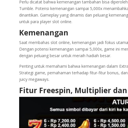
Perlu dicatat bahwa kemenangan tambahan bisa diperoleh me
Tumble. Potensi kemenangan sampai 5,000x menambahkan 
dinantikan. Gameplay yang dinamis dan peluang kemenan
untuk para player slot online.
Kemenangan
Saat membahas slot online, kemenangan jadi fokus utama 
Dengan potensi kemenangan sampai 5,000x, game ini memb
dengan peluang besar untuk meraih hadiah besar.
Penting untuk memahami bahwa kemenangan dalam Extra 
Strategi game, pemahaman terhadap fitur-fitur bonus, da
juicy megaways.
Fitur Freespin, Multiplier d