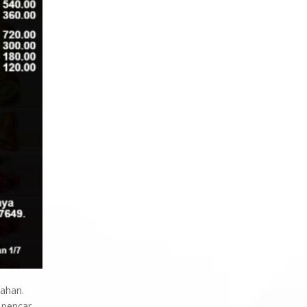
ahan.
r pencar