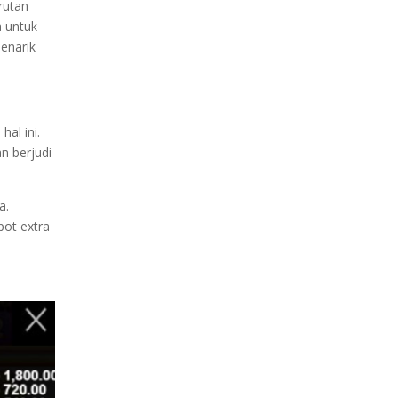
rutan
 untuk
enarik
al ini.
n berjudi
a.
pot extra