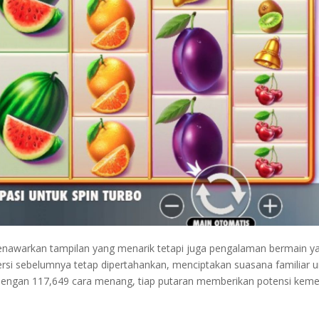
enawarkan tampilan yang menarik tetapi juga pengalaman bermain ya
rsi sebelumnya tetap dipertahankan, menciptakan suasana familiar 
Dengan 117,649 cara menang, tiap putaran memberikan potensi kem