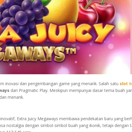
gam inovasi dan pengembangan game yang menarik. Salah satu
slot 
aways
dari Pragmatic Play. Meskipun mempunyai dasar tema buah ya
dan menarik.
g inovatif, Extra Juicy Megaways membawa pendekatan baru yang berh
ansa nostalgia dengan simbol-simbol buah yang ikonik, tetapi dengan