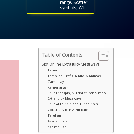
range, Scatter
symbols, Wild
Table of Contents
Slot Online Extra Juicy Megaways
Tema
Tampilan Grafis, Audio & Animasi
Gameplay
Kemenangan
Fitur Freespin, Multiplier dan Simbol
Extra Juicy Megaways
Fitur Auto Spin dan Turbo Spin
Volatilitas, RTP & Hit Rate
Taruhan
Aksesibilitas
Kesimpulan