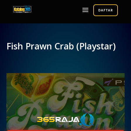
DAFTAR
Fish Prawn Crab (Playstar)