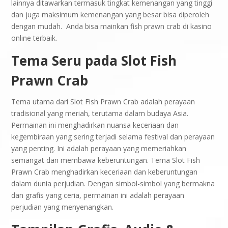
lainnya ditawarkan termasuk tingkat kemenangan yang tinggi
dan juga maksimum kemenangan yang besar bisa diperoleh
dengan mudah. Anda bisa mainkan fish prawn crab di kasino
online terbaik.
Tema Seru pada Slot Fish
Prawn Crab
Tema utama dari Slot Fish Prawn Crab adalah perayaan
tradisional yang meriah, terutama dalam budaya Asia.
Permainan ini menghadirkan nuansa keceriaan dan
kegembiraan yang sering terjadi selama festival dan perayaan
yang penting. Ini adalah perayaan yang memeriahkan
semangat dan membawa keberuntungan. Tema Slot Fish
Prawn Crab menghadirkan keceriaan dan keberuntungan
dalam dunia perjudian. Dengan simbol-simbol yang bermakna
dan grafis yang ceria, permainan ini adalah perayaan
perjudian yang menyenangkan.