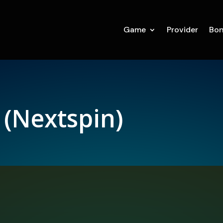
Game
Provider
Bon
 (Nextspin)