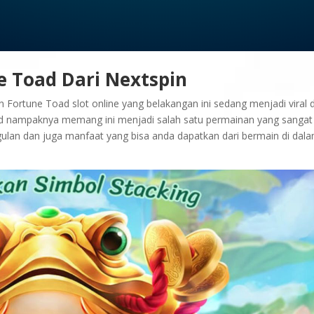
 Toad Dari Nextspin
Fortune Toad slot online yang belakangan ini sedang menjadi viral 
 nampaknya memang ini menjadi salah satu permainan yang sangat
gulan dan juga manfaat yang bisa anda dapatkan dari bermain di dal