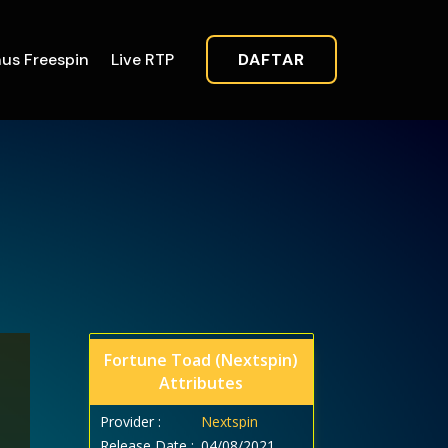
us Freespin
Live RTP
DAFTAR
Fortune Toad (Nextspin)
Attributes
Provider :
Nextspin
Release Date :
04/08/2021