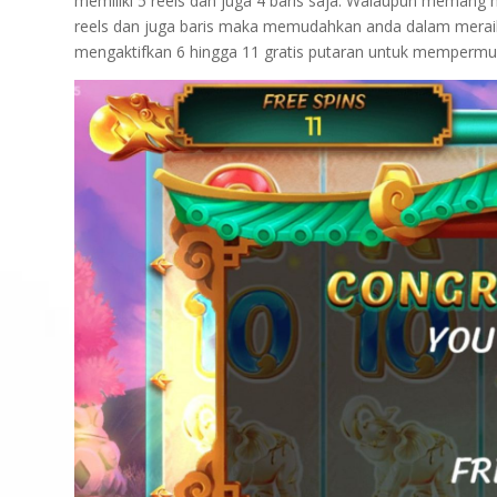
memiliki 5 reels dan juga 4 baris saja. Walaupun memang
reels dan juga baris maka memudahkan anda dalam meraih
mengaktifkan 6 hingga 11 gratis putaran untuk memperm