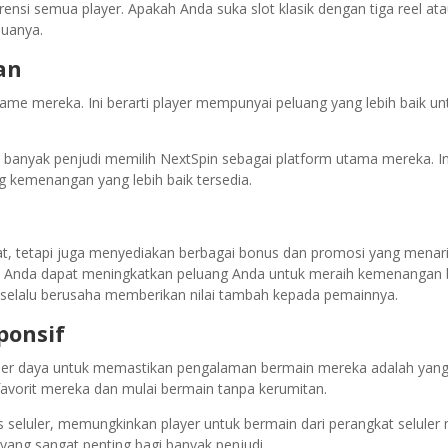
nsi semua player. Apakah Anda suka slot klasik dengan tiga reel a
muanya.
an
ame mereka. Ini berarti player mempunyai peluang yang lebih baik un
 banyak penjudi memilih NextSpin sebagai platform utama mereka. In
 kemenangan yang lebih baik tersedia.
t, tetapi juga menyediakan berbagai bonus dan promosi yang menari
, Anda dapat meningkatkan peluang Anda untuk meraih kemenangan 
elalu berusaha memberikan nilai tambah kepada pemainnya.
ponsif
er daya untuk memastikan pengalaman bermain mereka adalah yang 
avorit mereka dan mulai bermain tanpa kerumitan.
tas seluler, memungkinkan player untuk bermain dari perangkat seluler
 yang sangat penting bagi banyak penjudi.