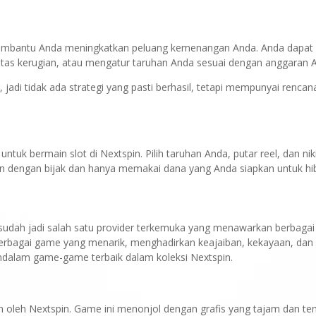
 membantu Anda meningkatkan peluang kemenangan Anda. Anda dapa
batas kerugian, atau mengatur taruhan Anda sesuai dengan anggaran 
jadi tidak ada strategi yang pasti berhasil, tetapi mempunyai renca
ntuk bermain slot di Nextspin. Pilih taruhan Anda, putar reel, dan ni
in dengan bijak dan hanya memakai dana yang Anda siapkan untuk hi
 sudah jadi salah satu provider terkemuka yang menawarkan berbaga
rbagai game yang menarik, menghadirkan keajaiban, kekayaan, dan 
ndalam game-game terbaik dalam koleksi Nextspin.
n oleh Nextspin. Game ini menonjol dengan grafis yang tajam dan t