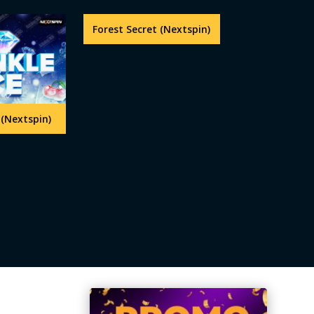
Forest Secret (Nextspin)
 (Nextspin)