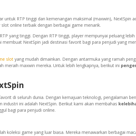
sar untuk RTP tinggi dan kemenangan maksimal (maxwin), NextSpin a
r slot online terbaik dengan berbagai game menarik.
TP yang tinggi. Dengan RTP tinggi, player mempunyai peluang lebih 
membuat NextSpin jadi destinasi favorit bagi para penjudi yang menc
me slot
yang mudah dimainkan. Dengan antarmuka yang ramah peng
ah meraih maxwin mereka. Untuk lebih lengkapnya, berikut ini
penge
xtSpin
 favorit di seluruh dunia. Dengan kemajuan teknologi, pengalaman ber
m industri ini adalah NextSpin. Berikut kami akan membahas
kelebih
ul bagi para penjudi online.
dalah koleksi game yang luar biasa. Mereka menawarkan berbagai m