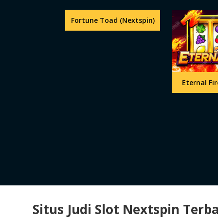
Fortune Toad (Nextspin)
Eternal Fi
Situs Judi Slot Nextspin Ter