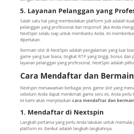
5. Layanan Pelanggan yang Profe
Salah satu hal yang membedakan platform judi adalah kua
pelanggan yang profesional dan responsif. Jika Anda me
NextSpin selalu siap untuk membantu Anda. Ini memberika
diperlukan.
Bermain slot di NextSpin adalah pengalaman yang luar b
game yang luar biasa, tingkat RTP yang tinggi, bonus da
layanan pelanggan yang profesional, NextSpin adalah piliha
Cara Mendaftar dan Bermain 
Nextspin menawarkan berbagai jenis game slot yang mena
sebelum Anda dapat menikmati game seru ini, Anda perlu 
ini kami akan menjelaskan
cara mendaftar dan bermain
1. Mendaftar di Nextspin
Langkah pertama yang perlu Anda lakukan untuk memulai p
platform ini. Berikut adalah langkah-langkahnya.