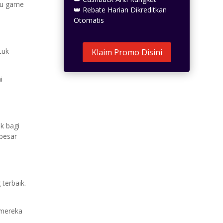
tau game
👑 Rebate Harian Dikreditkan
Otomatis
tuk
Klaim Promo Disini
i
k bagi
besar
terbaik.
 mereka