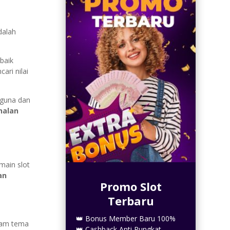
dalah
baik
ari nilai
guna dan
nalan
main slot
an
Promo Slot
Terbaru
👑 Bonus Member Baru 100%
acam tema
👑 Cashback Anti Rungkat