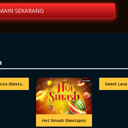
MAIN SEKARANG
n
Candy Bonanza (Nextspin)
Sweet Lava 
Hot Smash (Nextspin)