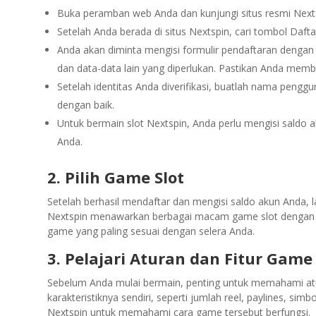
Buka peramban web Anda dan kunjungi situs resmi Next
Setelah Anda berada di situs Nextspin, cari tombol Dafta
Anda akan diminta mengisi formulir pendaftaran dengan 
dan data-data lain yang diperlukan. Pastikan Anda memb
Setelah identitas Anda diverifikasi, buatlah nama peng
dengan baik.
Untuk bermain slot Nextspin, Anda perlu mengisi saldo
Anda.
2. Pilih Game Slot
Setelah berhasil mendaftar dan mengisi saldo akun Anda, 
Nextspin menawarkan berbagai macam game slot dengan t
game yang paling sesuai dengan selera Anda.
3. Pelajari Aturan dan Fitur Game
Sebelum Anda mulai bermain, penting untuk memahami atur
karakteristiknya sendiri, seperti jumlah reel, paylines, s
Nextspin untuk memahami cara game tersebut berfungsi.