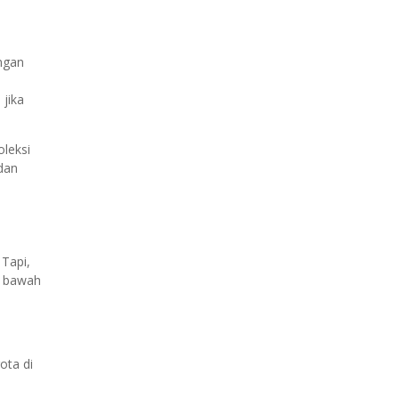
ngan
n
jika
leksi
dan
Tapi,
i bawah
ota di