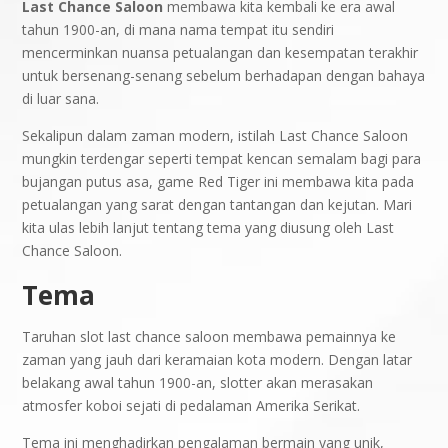
Last Chance Saloon
membawa kita kembali ke era awal
tahun 1900-an, di mana nama tempat itu sendiri
mencerminkan nuansa petualangan dan kesempatan terakhir
untuk bersenang-senang sebelum berhadapan dengan bahaya
di luar sana.
Sekalipun dalam zaman modern, istilah Last Chance Saloon
mungkin terdengar seperti tempat kencan semalam bagi para
bujangan putus asa, game Red Tiger ini membawa kita pada
petualangan yang sarat dengan tantangan dan kejutan. Mari
kita ulas lebih lanjut tentang tema yang diusung oleh Last
Chance Saloon.
Tema
Taruhan slot last chance saloon membawa pemainnya ke
zaman yang jauh dari keramaian kota modern. Dengan latar
belakang awal tahun 1900-an, slotter akan merasakan
atmosfer koboi sejati di pedalaman Amerika Serikat.
Tema ini menghadirkan pengalaman bermain yang unik,