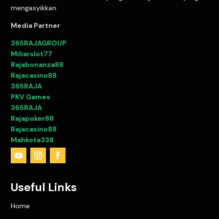
mengasyikkan.
Media Partner
365RAJAGROUP
Miliarslot77
Rajabonanza88
Rajacasino88
365RAJA
PKV Games
365RAJA
Rajapoker88
Rajacasino88
Mahkota338
Useful Links
Home