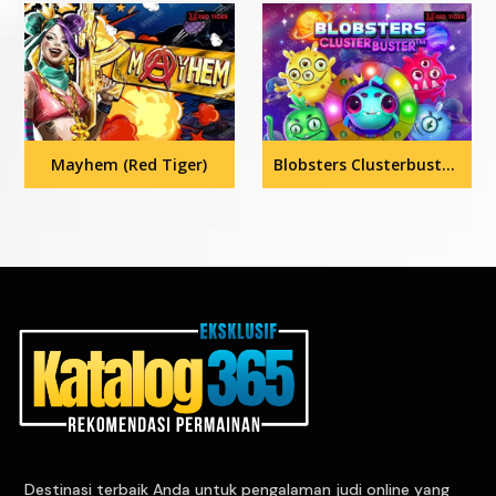
Mayhem (Red Tiger)
Blobsters Clusterbuster (Red Tiger)
Destinasi terbaik Anda untuk pengalaman judi online yang