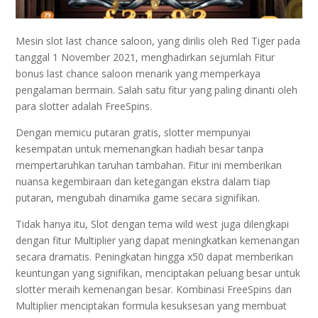
Mesin slot last chance saloon, yang dirilis oleh Red Tiger pada
tanggal 1 November 2021, menghadirkan sejumlah Fitur
bonus last chance saloon menarik yang memperkaya
pengalaman bermain. Salah satu fitur yang paling dinanti oleh
para slotter adalah FreeSpins.
Dengan memicu putaran gratis, slotter mempunyai
kesempatan untuk memenangkan hadiah besar tanpa
mempertaruhkan taruhan tambahan. Fitur ini memberikan
nuansa kegembiraan dan ketegangan ekstra dalam tiap
putaran, mengubah dinamika game secara signifikan.
Tidak hanya itu, Slot dengan tema wild west juga dilengkapi
dengan fitur Multiplier yang dapat meningkatkan kemenangan
secara dramatis. Peningkatan hingga x50 dapat memberikan
keuntungan yang signifikan, menciptakan peluang besar untuk
slotter meraih kemenangan besar. Kombinasi FreeSpins dan
Multiplier menciptakan formula kesuksesan yang membuat