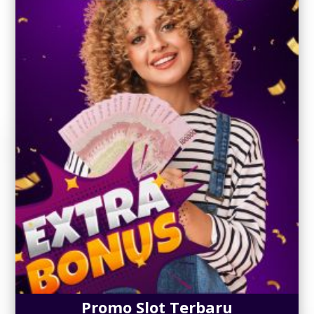
Promo Slot Terbaru