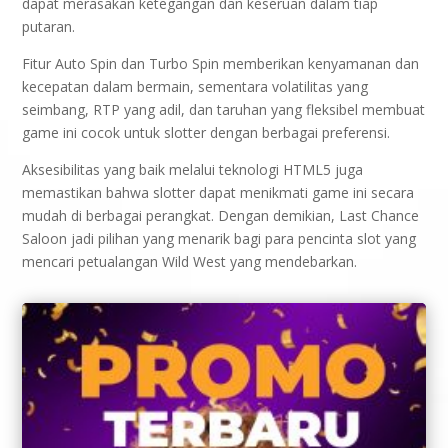
dapat merasakan ketegangan dan keseruan dalam tiap
putaran.
Fitur Auto Spin dan Turbo Spin memberikan kenyamanan dan
kecepatan dalam bermain, sementara volatilitas yang
seimbang, RTP yang adil, dan taruhan yang fleksibel membuat
game ini cocok untuk slotter dengan berbagai preferensi.
Aksesibilitas yang baik melalui teknologi HTML5 juga
memastikan bahwa slotter dapat menikmati game ini secara
mudah di berbagai perangkat. Dengan demikian, Last Chance
Saloon jadi pilihan yang menarik bagi para pencinta slot yang
mencari petualangan Wild West yang mendebarkan.