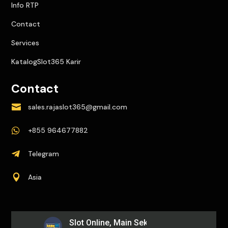
Info RTP
Contact
Services
KatalogSlot365 Karir
Contact

sales.rajaslot365@gmail.com

+855 964677882

Telegram

Asia