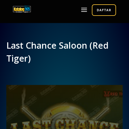
DAFTAR
Last Chance Saloon (Red
Tiger)