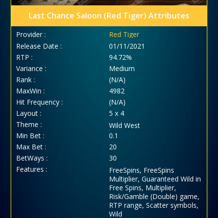
Last Chance Saloon (Red Tiger) Attributes
Provider :
Red Tiger
Release Date :
01/11/2021
RTP :
94.72%
Variance :
Medium
Rank :
(N/A)
MaxWin :
4982
Hit Frequency :
(N/A)
Layout :
5 x 4
Theme :
Wild West
Min Bet :
0.1
Max Bet :
20
BetWays :
30
Features :
FreeSpins, FreeSpins
Multiplier, Guaranteed Wild in
Free Spins, Multiplier,
Risk/Gamble (Double) game,
RTP range, Scatter symbols,
Wild