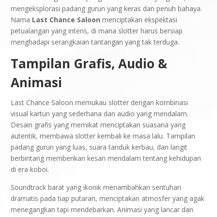
mengeksplorasi padang gurun yang keras dan penuh bahaya.
Nama
Last Chance Saloon
menciptakan ekspektasi
petualangan yang intens, di mana slotter harus bersiap
menghadapi serangkaian tantangan yang tak terduga.
Tampilan Grafis, Audio &
Animasi
Last Chance Saloon memukau slotter dengan kombinasi
visual kartun yang sederhana dan audio yang mendalam.
Desain grafis yang memikat menciptakan suasana yang
autentik, membawa slotter kembali ke masa lalu. Tampilan
padang gurun yang luas, suara tanduk kerbau, dan langit
berbintang memberikan kesan mendalam tentang kehidupan
di era koboi.
Soundtrack barat yang ikonik menambahkan sentuhan
dramatis pada tiap putaran, menciptakan atmosfer yang agak
menegangkan tapi mendebarkan. Animasi yang lancar dan