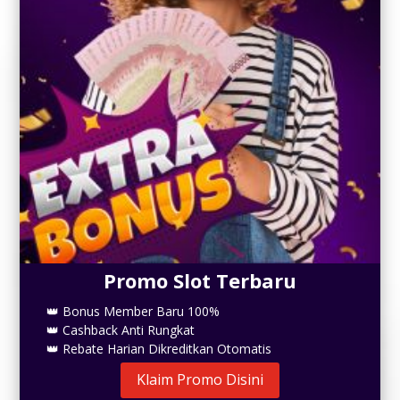
Promo Slot Terbaru
👑 Bonus Member Baru 100%
👑 Cashback Anti Rungkat
👑 Rebate Harian Dikreditkan Otomatis
Klaim Promo Disini