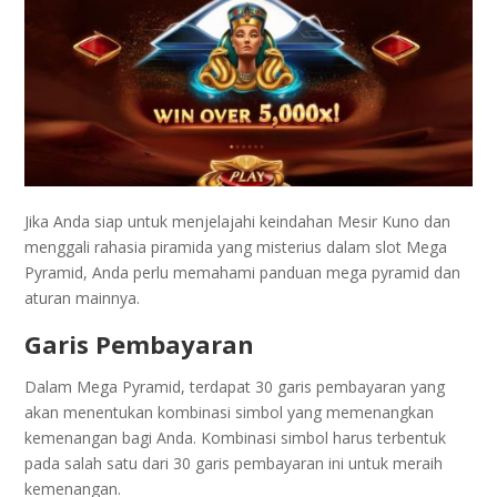
Jika Anda siap untuk menjelajahi keindahan Mesir Kuno dan
menggali rahasia piramida yang misterius dalam slot Mega
Pyramid, Anda perlu memahami panduan mega pyramid dan
aturan mainnya.
Garis Pembayaran
Dalam Mega Pyramid, terdapat 30 garis pembayaran yang
akan menentukan kombinasi simbol yang memenangkan
kemenangan bagi Anda. Kombinasi simbol harus terbentuk
pada salah satu dari 30 garis pembayaran ini untuk meraih
kemenangan.