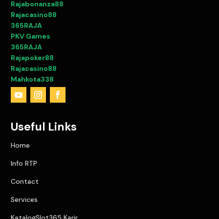
Rajabonanza88
Rajacasino88
365RAJA
PKV Games
365RAJA
Rajapoker88
Rajacasino88
Mahkota338
Useful Links
Home
Info RTP
Contact
Services
KatalogSlot365 Karir