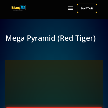
DAFTAR
Mega Pyramid (Red Tiger)