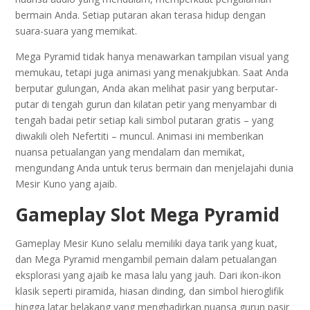
bermain Anda. Setiap putaran akan terasa hidup dengan
suara-suara yang memikat.
Mega Pyramid tidak hanya menawarkan tampilan visual yang
memukau, tetapi juga animasi yang menakjubkan. Saat Anda
berputar gulungan, Anda akan melihat pasir yang berputar-
putar di tengah gurun dan kilatan petir yang menyambar di
tengah badai petir setiap kali simbol putaran gratis – yang
diwakili oleh Nefertiti – muncul. Animasi ini memberikan
nuansa petualangan yang mendalam dan memikat,
mengundang Anda untuk terus bermain dan menjelajahi dunia
Mesir Kuno yang ajaib.
Gameplay Slot Mega Pyramid
Gameplay Mesir Kuno selalu memiliki daya tarik yang kuat,
dan Mega Pyramid mengambil pemain dalam petualangan
eksplorasi yang ajaib ke masa lalu yang jauh. Dari ikon-ikon
klasik seperti piramida, hiasan dinding, dan simbol hieroglifik
hingga latar belakang yang menghadirkan nuansa gurun pasir