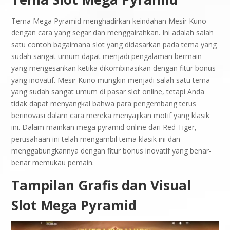
Tema Mega Pyramid menghadirkan keindahan Mesir Kuno
dengan cara yang segar dan menggairahkan. Ini adalah salah
satu contoh bagaimana slot yang didasarkan pada tema yang
sudah sangat umum dapat menjadi pengalaman bermain
yang mengesankan ketika dikombinasikan dengan fitur bonus
yang inovatif. Mesir Kuno mungkin menjadi salah satu tema
yang sudah sangat umum di pasar slot online, tetapi Anda
tidak dapat menyangkal bahwa para pengembang terus
berinovasi dalam cara mereka menyajikan motif yang klasik
ini. Dalam mainkan mega pyramid online dari Red Tiger,
perusahaan ini telah mengambil tema klasik ini dan
menggabungkannya dengan fitur bonus inovatif yang benar-
benar memukau pemain.
Tampilan Grafis dan Visual
Slot Mega Pyramid