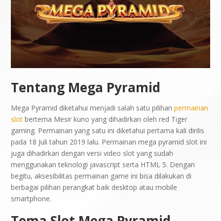
Tentang Mega Pyramid
Mega Pyramid diketahui menjadi salah satu pilihan
permainan
slot
bertema Mesir kuno yang dihadirkan oleh red Tiger
gaming. Permainan yang satu ini diketahui pertama kali dirilis
pada 18 Juli tahun 2019 lalu. Permainan mega pyramid slot ini
juga dihadirkan dengan versi video slot yang sudah
menggunakan teknologi javascript serta HTML 5. Dengan
begitu, aksesibilitas permainan game ini bisa dilakukan di
berbagai pilihan perangkat baik desktop atau mobile
smartphone.
Tema Slot Mega Pyramid