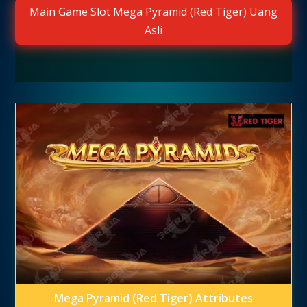
Main Game Slot Mega Pyramid (Red Tiger) Uang
Asli
Mega Pyramid (Red Tiger) Attributes