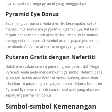
fitur simbol slot mega pyramid yang menggiurkan.
Pyramid Eye Bonus
Sepanjang permainan, Anda memiliki kesempatan untuk
memicu fitur bonus mega pyramid Pyramid Eye. Ketika ini
terjadi, satu simbol acak akan dipilih. Simbol ini kemudian
menggandakan sejumlah simbol acak di papan permainan,
membantu Anda meraih kemenangan yang melimpah.
Putaran Gratis dengan Nefertiti
Untuk merasakan sensasi putaran gratis dalam slot Mega
Pyramid, Anda perlu mendaratkan tiga simbol Nefertiti pada
gulungan. Ketika Anda berhasil melakukannya, Anda akan
diberikan 10 putaran gratis yang memikat. Selama bonus ini,
Pyramid Eye akan memilih satu simbol acak yang akan aktif
sepanjang permainan bonus.
Simbol-simbol Kemenangan