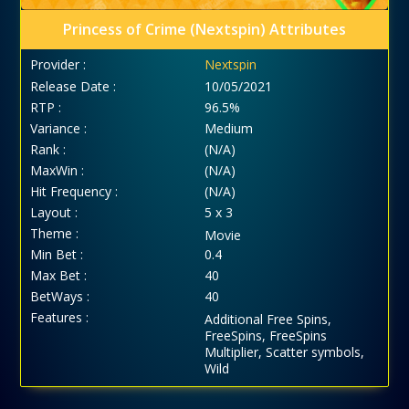
Princess of Crime (Nextspin) Attributes
Provider :
Nextspin
Release Date :
10/05/2021
RTP :
96.5%
Variance :
Medium
Rank :
(N/A)
MaxWin :
(N/A)
Hit Frequency :
(N/A)
Layout :
5 x 3
Theme :
Movie
Min Bet :
0.4
Max Bet :
40
BetWays :
40
Features :
Additional Free Spins,
FreeSpins, FreeSpins
Multiplier, Scatter symbols,
Wild