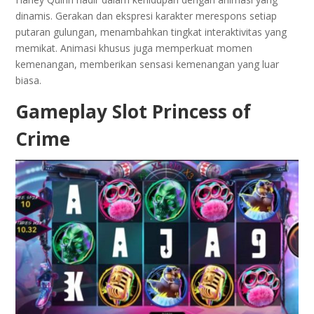
dinamis. Gerakan dan ekspresi karakter merespons setiap
putaran gulungan, menambahkan tingkat interaktivitas yang
memikat. Animasi khusus juga memperkuat momen
kemenangan, memberikan sensasi kemenangan yang luar
biasa.
Gameplay Slot Princess of
Crime