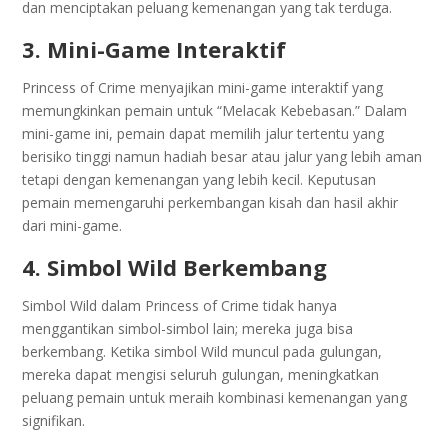
dan menciptakan peluang kemenangan yang tak terduga.
3. Mini-Game Interaktif
Princess of Crime menyajikan mini-game interaktif yang
memungkinkan pemain untuk “Melacak Kebebasan.” Dalam
mini-game ini, pemain dapat memilih jalur tertentu yang
berisiko tinggi namun hadiah besar atau jalur yang lebih aman
tetapi dengan kemenangan yang lebih kecil. Keputusan
pemain memengaruhi perkembangan kisah dan hasil akhir
dari mini-game.
4. Simbol Wild Berkembang
Simbol Wild dalam Princess of Crime tidak hanya
menggantikan simbol-simbol lain; mereka juga bisa
berkembang. Ketika simbol Wild muncul pada gulungan,
mereka dapat mengisi seluruh gulungan, meningkatkan
peluang pemain untuk meraih kombinasi kemenangan yang
signifikan.