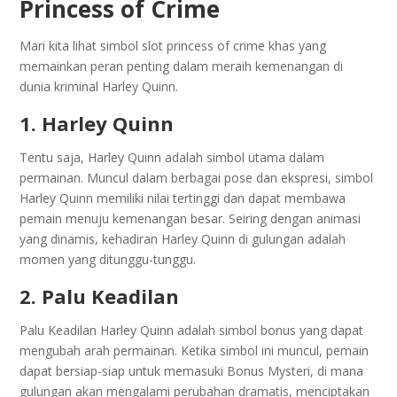
Princess of Crime
Mari kita lihat simbol slot princess of crime khas yang
memainkan peran penting dalam meraih kemenangan di
dunia kriminal Harley Quinn.
1. Harley Quinn
Tentu saja, Harley Quinn adalah simbol utama dalam
permainan. Muncul dalam berbagai pose dan ekspresi, simbol
Harley Quinn memiliki nilai tertinggi dan dapat membawa
pemain menuju kemenangan besar. Seiring dengan animasi
yang dinamis, kehadiran Harley Quinn di gulungan adalah
momen yang ditunggu-tunggu.
2. Palu Keadilan
Palu Keadilan Harley Quinn adalah simbol bonus yang dapat
mengubah arah permainan. Ketika simbol ini muncul, pemain
dapat bersiap-siap untuk memasuki Bonus Mysteri, di mana
gulungan akan mengalami perubahan dramatis, menciptakan