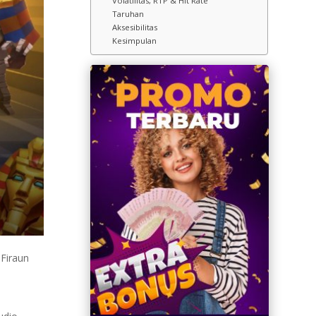
Volatilitas, RTP & Hit Rate
Taruhan
Aksesibilitas
Kesimpulan
Firaun