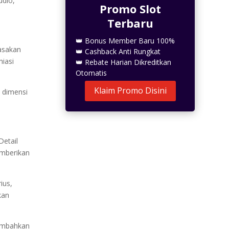
udio,
Promo Slot
Terbaru
👑 Bonus Member Baru 100%
asakan
👑 Cashback Anti Rungkat
hiasi
👑 Rebate Harian Dikreditkan
Otomatis
Klaim Promo Disini
 dimensi
Detail
emberikan
ius,
kan
nambahkan