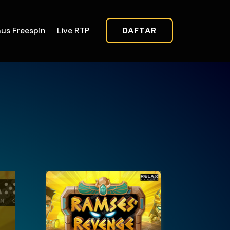
us Freespin
Live RTP
DAFTAR