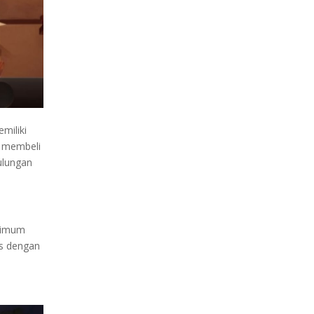
miliki
k membeli
ulungan
simum
us dengan