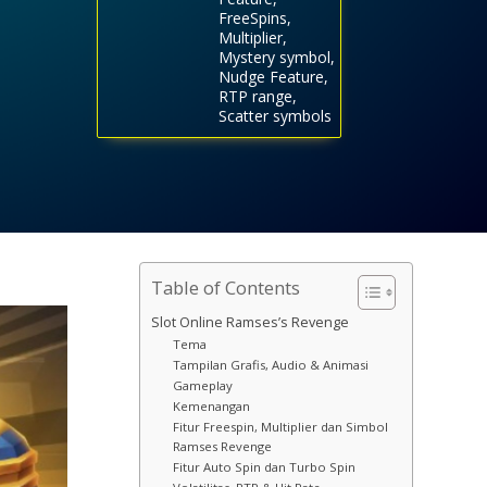
FreeSpins,
Multiplier,
Mystery symbol,
Nudge Feature,
RTP range,
Scatter symbols
Table of Contents
Slot Online Ramses’s Revenge
Tema
Tampilan Grafis, Audio & Animasi
Gameplay
Kemenangan
Fitur Freespin, Multiplier dan Simbol
Ramses Revenge
Fitur Auto Spin dan Turbo Spin