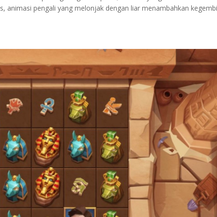
s, animasi pengali yang melonjak dengan liar menambahkan kegemb