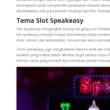
kesempatan untuk memperoleh penawaran menarik lainnya te
dimanfaatkan oleh para pemain misalnya ada fitur FreeSpins
Tema Slot Speakeasy
Slot Speakeasy mengangkat konsep bar gelap era Prohibisi 
bar speakeasy menjadi tempat tersembunyi untuk menikma
intrik, misteri, dan kemewahan. Para pemain akan merasaka
Tema Speakeasy juga menghadirkan elemen intrik dan mist
karakter yang terlibat dalam aktivitas ilegal selama masa P
elemen narasi yang menarik dan membuat pemain merasa 