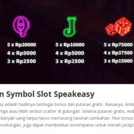
an Symbol Slot Speakeasy
y adalah hadirnya berbagai bonus dan putaran gratis. Biasanya, And
a atau lebih simbol scatter di gulungan. Selama putaran gratis, And
 banyak uang tanpa harus memasang taruhan tambahan. Fitur bonus
beruntungan, juga dapat memberikan kesempatan untuk meraih jackp