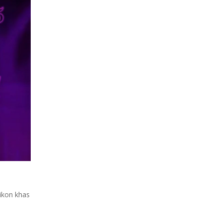
-ikon khas