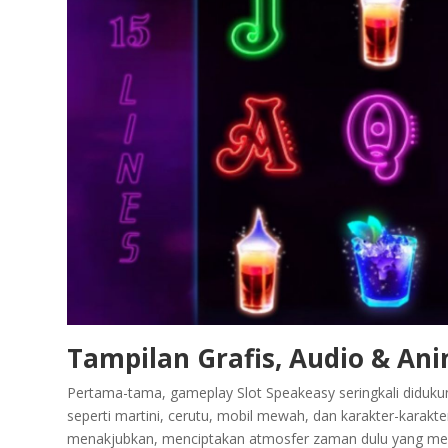
Tampilan Grafis, Audio & Ani
Pertama-tama, gameplay Slot Speakeasy seringkali didukun
seperti martini, cerutu, mobil mewah, dan karakter-karakte
menakjubkan, menciptakan atmosfer zaman dulu yang me