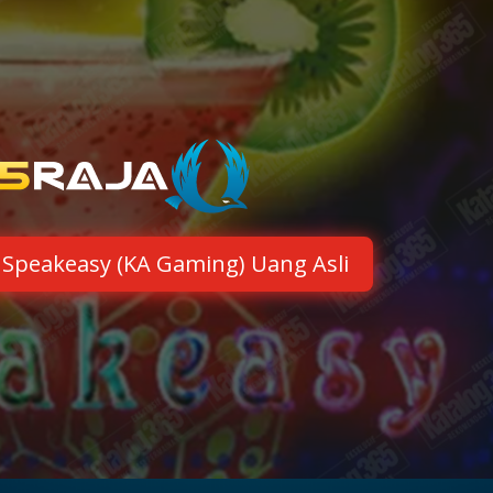
 Speakeasy (KA Gaming) Uang Asli