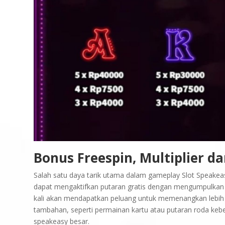
Bonus Freespin, Multiplier d
Salah satu daya tarik utama dalam gameplay Slot Speakeas
dapat mengaktifkan putaran gratis dengan mengumpulkan tig
kali akan mendapatkan peluang untuk memenangkan lebih
tambahan, seperti permainan kartu atau putaran roda ke
speakeasy besar.