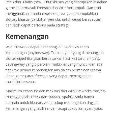
(reel) dan 3 baris (row). Fitur khusus yang ditampilkan di dalam
game ini termasuk Freespin dan Wild Bertumpuk. Game ini
menggunakan standard spinning reel yang memudahkan
slotter, khususnya slotter pemula, untuk cepat beradaptasi
dan lebih dapat berfokus pada strategi.
Kemenangan
Wild Fireworks dapat dimenangkan dalam 243 cara
kemenangan (payline/way). Total payout yang dimenangkan
slotter diperhitungkan berdasarkan hasil kali taruhan (bet),
payline/way yang diperoleh, multiplier yang muncul dan ada
tidaknya simbol kemenangan lain dalam permainan utama
(base game) atau freespin yang dapat meningkatkan
multiplier tersebut.
Maximum exposure dan max win dari Wild Fireworks masing-
masing adalah 1356x dan 20000x. Apabila Anda hanya
bermain untuk hiburan, Anda cukup menargetkan tingkat
kemenangan yang lebih rendah tetapi cukup lumayan, yaitu: