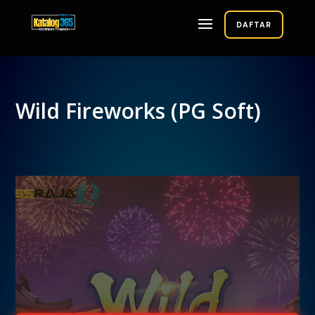
DAFTAR
Wild Fireworks (PG Soft)