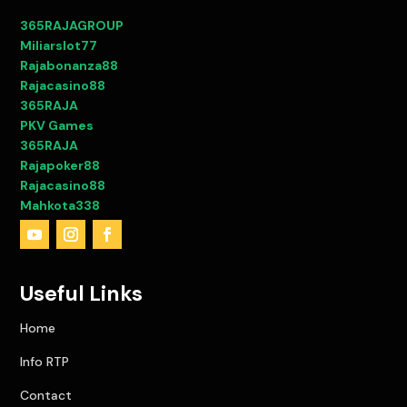
365RAJAGROUP
Miliarslot77
Rajabonanza88
Rajacasino88
365RAJA
PKV Games
365RAJA
Rajapoker88
Rajacasino88
Mahkota338
Useful Links
Home
Info RTP
Contact