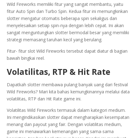
Wild Fireworks memiliki fitur yang sangat membantu, yaitu
fitur Auto Spin dan Turbo Spin. Kedua fitur ini memungkinkan
slotter mengatur otomatis beberapa spin sekaligus dan
menyelesaikan setiap spin-nya dengan lebih cepat. Ini akan
sangat menguntungkan slotter bermodal besar yang memiliki
strategi memasang taruhan kecil yang berulang.
Fitur- fitur slot Wild Fireworks tersebut dapat diatur di bagian
bawah bingkai reel.
Volatilitas, RTP & Hit Rate
Dapatkah slotter membawa pulang banyak uang dari festival
Wild Fireworks? Mari kita bahas kemungkinannya melalui data
volatilitas, RTP dan Hit Rate game ini.
Volatilitas Wild Fireworks termasuk dalam kategori medium.
Ini mengindikasikan slotter dapat mengharapkan kesempatan
menang dan payout yang fair. Dengan volatilitas medium,
game ini menawarkan kemenangan yang sama-sama