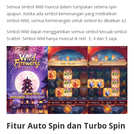
Semua simbol Wild muncul dalam tumpukan selama spin
apapun. Ketika ada simbol kemenangan yang melibatkan
simbol Wild, semua kemenangan untuk simbol itu dikalikan x2.
Simbol Wild dapat menggantikan semua simbol kecuali simbol
Scatter. Simbol Wild hanya muncul di reel 3, 4 dan 5 saja.
Fitur Auto Spin dan Turbo Spin