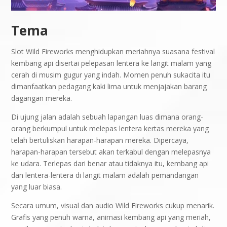
Tema
Slot Wild Fireworks menghidupkan meriahnya suasana festival
kembang api disertai pelepasan lentera ke langit malam yang
cerah di musim gugur yang indah. Momen penuh sukacita itu
dimanfaatkan pedagang kaki lima untuk menjajakan barang
dagangan mereka.
Di ujung jalan adalah sebuah lapangan luas dimana orang-
orang berkumpul untuk melepas lentera kertas mereka yang
telah bertuliskan harapan-harapan mereka. Dipercaya,
harapan-harapan tersebut akan terkabul dengan melepasnya
ke udara. Terlepas dari benar atau tidaknya itu, kembang api
dan lentera-lentera di langit malam adalah pemandangan
yang luar biasa.
Secara umum, visual dan audio Wild Fireworks cukup menarik.
Grafis yang penuh warna, animasi kembang api yang meriah,